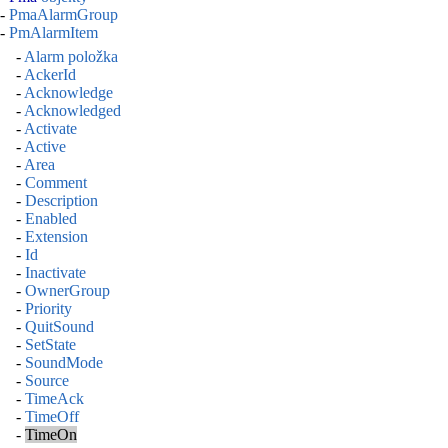
-
PmaAlarmGroup
-
PmAlarmItem
-
Alarm položka
-
AckerId
-
Acknowledge
-
Acknowledged
-
Activate
-
Active
-
Area
-
Comment
-
Description
-
Enabled
-
Extension
-
Id
-
Inactivate
-
OwnerGroup
-
Priority
-
QuitSound
-
SetState
-
SoundMode
-
Source
-
TimeAck
-
TimeOff
-
TimeOn