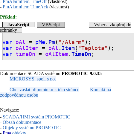
-
PmAlarmItem.TimeOff
(vlastnost)
-
PmAlarmItem.TimeAck
(vlastnost)
Příklad:
JavaScript
VBScript
Vyber a zkopíruj do
schránky
var
oAl
=
pMe
.
Pm
(
"/Alarm"
);
var
oAlItem
=
oAl
.
Item
(
"Teplota"
);
var
timeOn
=
oAlItem
.
TimeOn
;
Dokumentace SCADA systému
PROMOTIC 9.0.35
MICROSYS, spol. s r.o.
Chci zaslat připomínku k této stránce
Kontakt na
zodpovědnou osobu
Navigace:
-
SCADA/HMI systém PROMOTIC
-
Obsah dokumentace
-
Objekty systému PROMOTIC
-
Pma
objekty