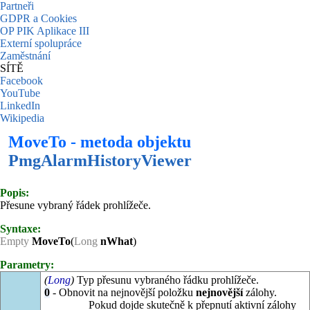
Partneři
GDPR a Cookies
OP PIK Aplikace III
Externí spolupráce
Zaměstnání
SÍTĚ
Facebook
YouTube
LinkedIn
Wikipedia
MoveTo - metoda objektu
PmgAlarmHistoryViewer
Popis:
Přesune vybraný řádek prohlížeče.
Syntaxe:
Empty
MoveTo
(
Long
nWhat
)
Parametry:
(
Long
)
Typ přesunu vybraného řádku prohlížeče.
0
- Obnovit na nejnovější položku
nejnovější
zálohy.
Pokud dojde skutečně k přepnutí aktivní zálohy