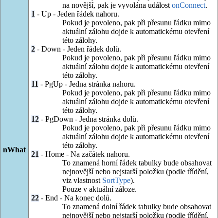
na novější, pak je vyvolána událost
onConnect
.
1
- Up - Jeden řádek nahoru.
Pokud je povoleno, pak při přesunu řádku mimo
aktuální zálohu dojde k automatickému otevření
této zálohy.
2
- Down - Jeden řádek dolů.
Pokud je povoleno, pak při přesunu řádku mimo
aktuální zálohu dojde k automatickému otevření
této zálohy.
11
- PgUp - Jedna stránka nahoru.
Pokud je povoleno, pak při přesunu řádku mimo
aktuální zálohu dojde k automatickému otevření
této zálohy.
12
- PgDown - Jedna stránka dolů.
Pokud je povoleno, pak při přesunu řádku mimo
aktuální zálohu dojde k automatickému otevření
této zálohy.
nWhat
21
- Home - Na začátek nahoru.
To znamená horní řádek tabulky bude obsahovat
nejnovější nebo nejstarší položku (podle třídění,
viz vlastnost
SortType
).
Pouze v aktuální záloze.
22
- End - Na konec dolů.
To znamená dolní řádek tabulky bude obsahovat
nejnovější nebo nejstarší položku (podle třídění,