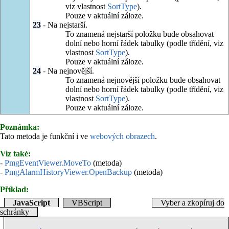
viz vlastnost
SortType
).
Pouze v aktuální záloze.
23
- Na nejstarší.
To znamená nejstarší položku bude obsahovat
dolní nebo horní řádek tabulky (podle třídění, viz
vlastnost
SortType
).
Pouze v aktuální záloze.
24
- Na nejnovější.
To znamená nejnovější položku bude obsahovat
dolní nebo horní řádek tabulky (podle třídění, viz
vlastnost
SortType
).
Pouze v aktuální záloze.
Poznámka:
Tato metoda je funkční i ve
webových obrazech
.
Viz také:
-
PmgEventViewer.MoveTo
(metoda)
-
PmgAlarmHistoryViewer.OpenBackup
(metoda)
Příklad:
JavaScript
VBScript
Vyber a zkopíruj do
schránky