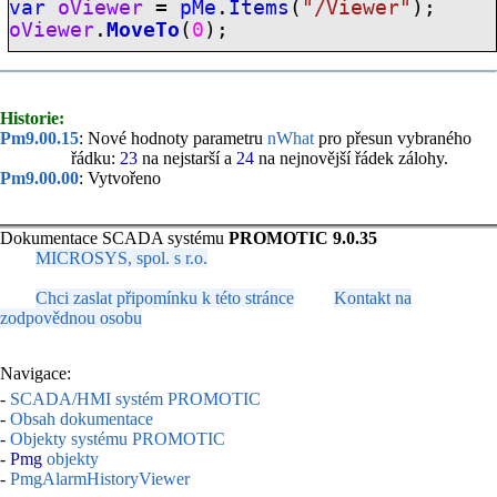
var
oViewer
=
pMe
.
Items
(
"/Viewer"
);
oViewer
.
MoveTo
(
0
);
Historie:
Pm9.00.15
: Nové hodnoty parametru
nWhat
pro přesun vybraného
řádku:
23
na nejstarší a
24
na nejnovější řádek zálohy.
Pm9.00.00
: Vytvořeno
Dokumentace SCADA systému
PROMOTIC 9.0.35
MICROSYS, spol. s r.o.
Chci zaslat připomínku k této stránce
Kontakt na
zodpovědnou osobu
Navigace:
-
SCADA/HMI systém PROMOTIC
-
Obsah dokumentace
-
Objekty systému PROMOTIC
-
Pmg
objekty
-
PmgAlarmHistoryViewer