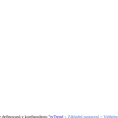
je definovaná v konfigurátoru "
tvTrend
> Základní nastavení > Viditeln