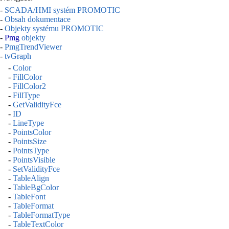
-
SCADA/HMI systém PROMOTIC
-
Obsah dokumentace
-
Objekty systému PROMOTIC
-
Pmg
objekty
-
PmgTrendViewer
-
tvGraph
-
Color
-
FillColor
-
FillColor2
-
FillType
-
GetValidityFce
-
ID
-
LineType
-
PointsColor
-
PointsSize
-
PointsType
-
PointsVisible
-
SetValidityFce
-
TableAlign
-
TableBgColor
-
TableFont
-
TableFormat
-
TableFormatType
-
TableTextColor