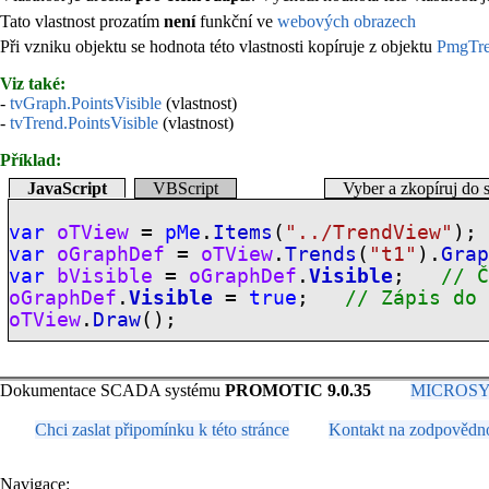
Tato vlastnost prozatím
není
funkční ve
webových obrazech
Při vzniku objektu se hodnota této vlastnosti kopíruje z objektu
PmgTre
Viz také:
-
tvGraph.PointsVisible
(vlastnost)
-
tvTrend.PointsVisible
(vlastnost)
Příklad:
JavaScript
VBScript
Vyber a zkopíruj do 
var
oTView
=
pMe
.
Items
(
"../TrendView"
);
var
oGraphDef
=
oTView
.
Trends
(
"t1"
).
Gra
var
bVisible
=
oGraphDef
.
Visible
;
// 
oGraphDef
.
Visible
=
true
;
// Zápis do
oTView
.
Draw
();
Dokumentace SCADA systému
PROMOTIC 9.0.35
MICROSYS, 
Chci zaslat připomínku k této stránce
Kontakt na zodpovědn
Navigace: