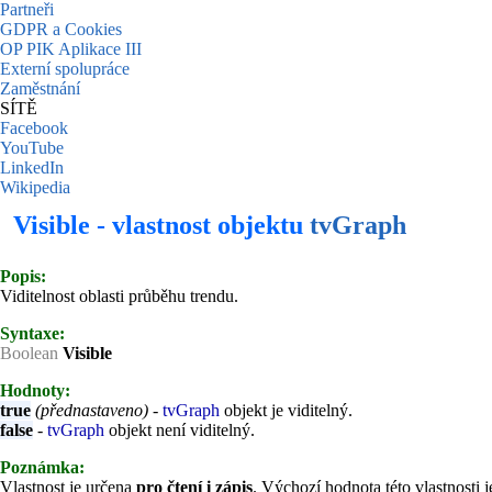
Partneři
GDPR a Cookies
OP PIK Aplikace III
Externí spolupráce
Zaměstnání
SÍTĚ
Facebook
YouTube
LinkedIn
Wikipedia
Visible - vlastnost objektu
tvGraph
Popis:
Viditelnost oblasti průběhu trendu.
Syntaxe:
Boolean
Visible
Hodnoty:
true
(přednastaveno)
-
tvGraph
objekt je viditelný.
false
-
tvGraph
objekt není viditelný.
Poznámka:
Vlastnost je určena
pro čtení i zápis
. Výchozí hodnota této vlastnosti 