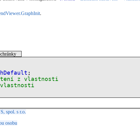
ndViewer.GraphInit
.
schránky
phDefault
;
Čtení z vlastnosti
 vlastnosti
spol. s r.o.
ou osobu