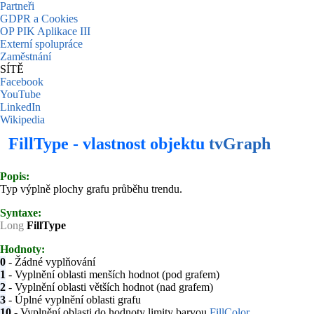
Partneři
GDPR a Cookies
OP PIK Aplikace III
Externí spolupráce
Zaměstnání
SÍTĚ
Facebook
YouTube
LinkedIn
Wikipedia
FillType - vlastnost objektu
tvGraph
Popis:
Typ výplně plochy grafu průběhu trendu.
Syntaxe:
Long
FillType
Hodnoty:
0
- Žádné vyplňování
1
- Vyplnění oblasti menších hodnot (pod grafem)
2
- Vyplnění oblasti větších hodnot (nad grafem)
3
- Úplné vyplnění oblasti grafu
10
- Vyplnění oblasti do hodnoty limity barvou
FillColor
.