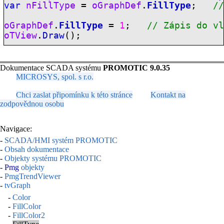
var
nFillType
=
oGraphDef
.
FillType
;
/
oGraphDef
.
FillType
=
1
;
// Zápis do v
oTView
.
Draw
();
Dokumentace SCADA systému
PROMOTIC 9.0.35
MICROSYS, spol. s r.o.
Chci zaslat připomínku k této stránce
Kontakt na
zodpovědnou osobu
Navigace:
-
SCADA/HMI systém PROMOTIC
-
Obsah dokumentace
-
Objekty systému PROMOTIC
-
Pmg
objekty
-
PmgTrendViewer
-
tvGraph
-
Color
-
FillColor
-
FillColor2