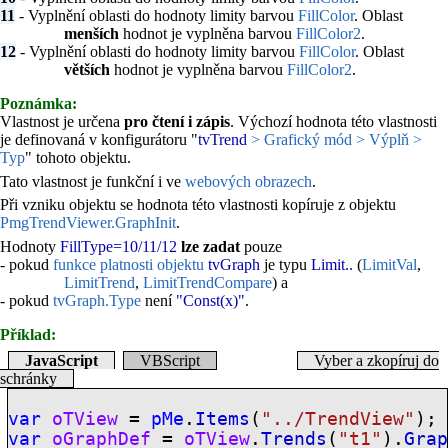
11
- Vyplnění oblasti do hodnoty limity barvou
FillColor
. Oblast
menších
hodnot je vyplněna barvou
FillColor2
.
12
- Vyplnění oblasti do hodnoty limity barvou
FillColor
. Oblast
větších
hodnot je vyplněna barvou
FillColor2
.
Poznámka:
Vlastnost je určena
pro čtení i zápis
. Výchozí hodnota této vlastnosti
je definovaná v konfigurátoru "
tvTrend
> Grafický mód > Výplň >
Typ
" tohoto objektu.
Tato vlastnost je funkční i ve
webových obrazech
.
Při vzniku objektu se hodnota této vlastnosti kopíruje z objektu
PmgTrendViewer.GraphInit
.
Hodnoty
FillType=10/11/12
lze zadat
pouze
- pokud
funkce platnosti objektu
tvGraph
je typu
Limit..
(
LimitVal
,
LimitTrend
,
LimitTrendCompare
) a
- pokud
tvGraph.Type
není
"Const(x)"
.
Příklad:
JavaScript
VBScript
Vyber a zkopíruj do
schránky
var
oTView
=
pMe
.
Items
(
"../TrendView"
);
var
oGraphDef
=
oTView
.
Trends
(
"t1"
).
Gra