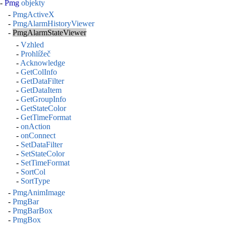
-
Pmg
objekty
-
PmgActiveX
-
PmgAlarmHistoryViewer
-
PmgAlarmStateViewer
-
Vzhled
-
Prohlížeč
-
Acknowledge
-
GetColInfo
-
GetDataFilter
-
GetDataItem
-
GetGroupInfo
-
GetStateColor
-
GetTimeFormat
-
onAction
-
onConnect
-
SetDataFilter
-
SetStateColor
-
SetTimeFormat
-
SortCol
-
SortType
-
PmgAnimImage
-
PmgBar
-
PmgBarBox
-
PmgBox