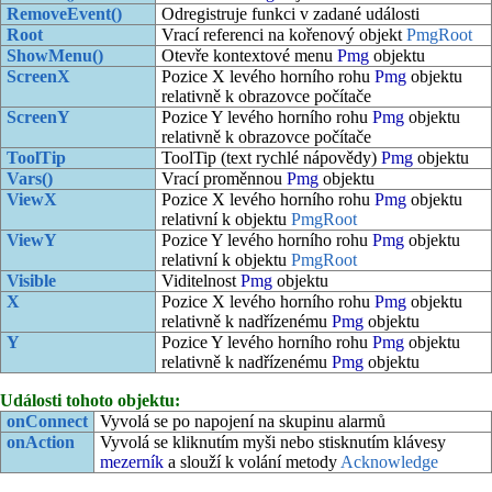
RemoveEvent()
Odregistruje funkci v zadané události
Root
Vrací referenci na kořenový objekt
PmgRoot
ShowMenu()
Otevře kontextové menu
Pmg
objektu
ScreenX
Pozice X levého horního rohu
Pmg
objektu
relativně k obrazovce počítače
ScreenY
Pozice Y levého horního rohu
Pmg
objektu
relativně k obrazovce počítače
ToolTip
ToolTip (text rychlé nápovědy)
Pmg
objektu
Vars()
Vrací proměnnou
Pmg
objektu
ViewX
Pozice X levého horního rohu
Pmg
objektu
relativní k objektu
PmgRoot
ViewY
Pozice Y levého horního rohu
Pmg
objektu
relativní k objektu
PmgRoot
Visible
Viditelnost
Pmg
objektu
X
Pozice X levého horního rohu
Pmg
objektu
relativně k nadřízenému
Pmg
objektu
Y
Pozice Y levého horního rohu
Pmg
objektu
relativně k nadřízenému
Pmg
objektu
Události tohoto objektu:
onConnect
Vyvolá se po napojení na skupinu alarmů
onAction
Vyvolá se kliknutím myši nebo stisknutím klávesy
mezerník
a slouží k volání metody
Acknowledge