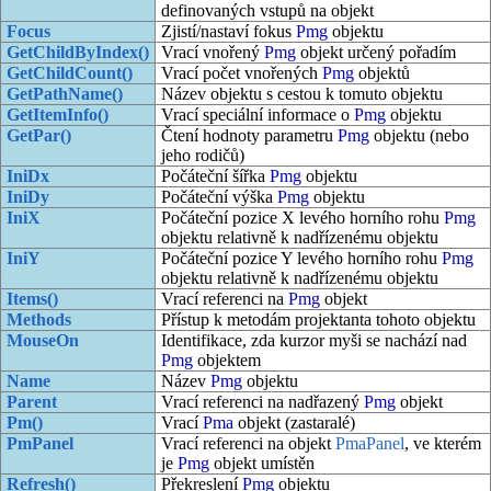
definovaných vstupů na objekt
Focus
Zjistí/nastaví fokus
Pmg
objektu
GetChildByIndex()
Vrací vnořený
Pmg
objekt určený pořadím
GetChildCount()
Vrací počet vnořených
Pmg
objektů
GetPathName()
Název objektu s cestou k tomuto objektu
GetItemInfo()
Vrací speciální informace o
Pmg
objektu
GetPar()
Čtení hodnoty parametru
Pmg
objektu (nebo
jeho rodičů)
IniDx
Počáteční šířka
Pmg
objektu
IniDy
Počáteční výška
Pmg
objektu
IniX
Počáteční pozice X levého horního rohu
Pmg
objektu relativně k nadřízenému objektu
IniY
Počáteční pozice Y levého horního rohu
Pmg
objektu relativně k nadřízenému objektu
Items()
Vrací referenci na
Pmg
objekt
Methods
Přístup k metodám projektanta tohoto objektu
MouseOn
Identifikace, zda kurzor myši se nachází nad
Pmg
objektem
Name
Název
Pmg
objektu
Parent
Vrací referenci na nadřazený
Pmg
objekt
Pm()
Vrací
Pma
objekt (zastaralé)
PmPanel
Vrací referenci na objekt
PmaPanel
, ve kterém
je
Pmg
objekt umístěn
Refresh()
Překreslení
Pmg
objektu