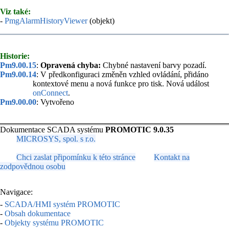
Viz také:
-
PmgAlarmHistoryViewer
(objekt)
Historie:
Pm9.00.15
:
Opravená chyba:
Chybné nastavení barvy pozadí.
Pm9.00.14
: V předkonfiguraci změněn vzhled ovládání, přidáno
kontextové menu a nová funkce pro tisk. Nová událost
onConnect
.
Pm9.00.00
: Vytvořeno
Dokumentace SCADA systému
PROMOTIC 9.0.35
MICROSYS, spol. s r.o.
Chci zaslat připomínku k této stránce
Kontakt na
zodpovědnou osobu
Navigace:
-
SCADA/HMI systém PROMOTIC
-
Obsah dokumentace
-
Objekty systému PROMOTIC