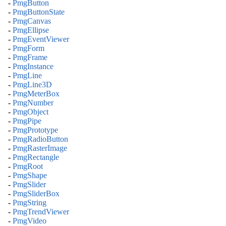
-
PmgButton
-
PmgButtonState
-
PmgCanvas
-
PmgEllipse
-
PmgEventViewer
-
PmgForm
-
PmgFrame
-
PmgInstance
-
PmgLine
-
PmgLine3D
-
PmgMeterBox
-
PmgNumber
-
PmgObject
-
PmgPipe
-
PmgPrototype
-
PmgRadioButton
-
PmgRasterImage
-
PmgRectangle
-
PmgRoot
-
PmgShape
-
PmgSlider
-
PmgSliderBox
-
PmgString
-
PmgTrendViewer
-
PmgVideo