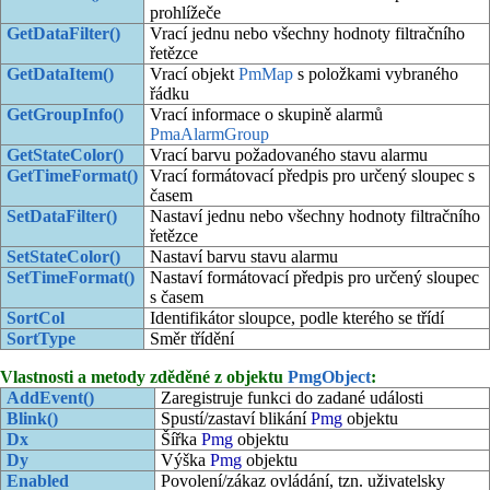
prohlížeče
GetDataFilter()
Vrací jednu nebo všechny hodnoty filtračního
řetězce
GetDataItem()
Vrací objekt
PmMap
s položkami vybraného
řádku
GetGroupInfo()
Vrací informace o skupině alarmů
PmaAlarmGroup
GetStateColor()
Vrací barvu požadovaného stavu alarmu
GetTimeFormat()
Vrací formátovací předpis pro určený sloupec s
časem
SetDataFilter()
Nastaví jednu nebo všechny hodnoty filtračního
řetězce
SetStateColor()
Nastaví barvu stavu alarmu
SetTimeFormat()
Nastaví formátovací předpis pro určený sloupec
s časem
SortCol
Identifikátor sloupce, podle kterého se třídí
SortType
Směr třídění
Vlastnosti a metody zděděné z objektu
PmgObject
:
AddEvent()
Zaregistruje funkci do zadané události
Blink()
Spustí/zastaví blikání
Pmg
objektu
Dx
Šířka
Pmg
objektu
Dy
Výška
Pmg
objektu
Enabled
Povolení/zákaz ovládání, tzn. uživatelsky