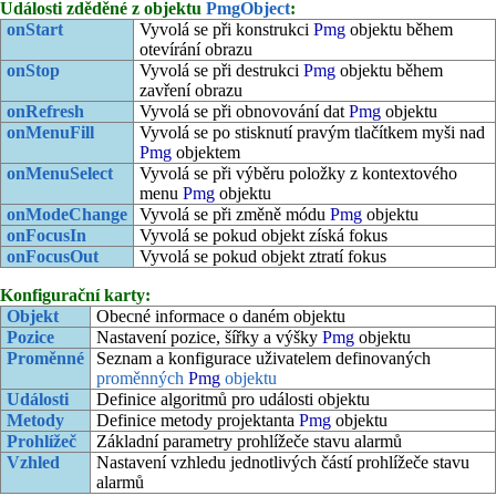
Události zděděné z objektu
PmgObject
:
onStart
Vyvolá se při konstrukci
Pmg
objektu během
otevírání obrazu
onStop
Vyvolá se při destrukci
Pmg
objektu během
zavření obrazu
onRefresh
Vyvolá se při obnovování dat
Pmg
objektu
onMenuFill
Vyvolá se po stisknutí pravým tlačítkem myši nad
Pmg
objektem
onMenuSelect
Vyvolá se při výběru položky z kontextového
menu
Pmg
objektu
onModeChange
Vyvolá se při změně módu
Pmg
objektu
onFocusIn
Vyvolá se pokud objekt získá fokus
onFocusOut
Vyvolá se pokud objekt ztratí fokus
Konfigurační karty:
Objekt
Obecné informace o daném objektu
Pozice
Nastavení pozice, šířky a výšky
Pmg
objektu
Proměnné
Seznam a konfigurace uživatelem definovaných
proměnných
Pmg
objektu
Události
Definice algoritmů pro události objektu
Metody
Definice metody projektanta
Pmg
objektu
Prohlížeč
Základní parametry prohlížeče stavu alarmů
Vzhled
Nastavení vzhledu jednotlivých částí prohlížeče stavu
alarmů