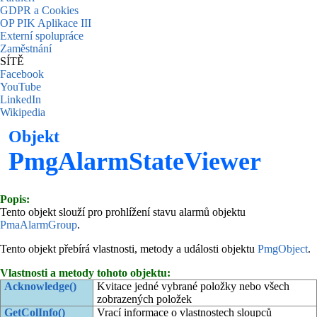
GDPR a Cookies
OP PIK Aplikace III
Externí spolupráce
Zaměstnání
SÍTĚ
Facebook
YouTube
LinkedIn
Wikipedia
Objekt
PmgAlarmStateViewer
Popis:
Tento objekt slouží pro prohlížení stavu alarmů objektu
PmaAlarmGroup
.
Tento objekt přebírá vlastnosti, metody a události objektu
PmgObject
.
Vlastnosti a metody tohoto objektu:
Acknowledge()
Kvitace jedné vybrané položky nebo všech
zobrazených položek
GetColInfo()
Vrací informace o vlastnostech sloupců