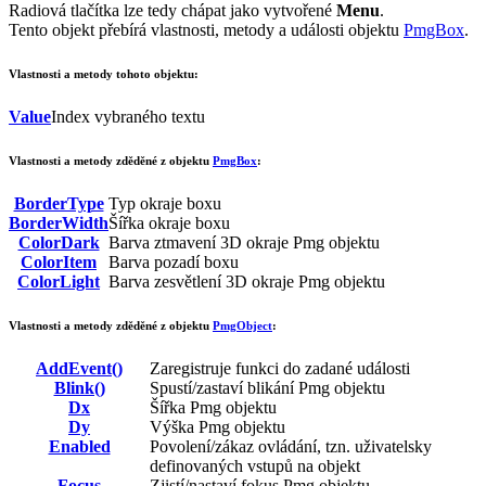
Radiová tlačítka lze tedy chápat jako vytvořené
Menu
.
Tento objekt přebírá vlastnosti, metody a události objektu
PmgBox
.
Vlastnosti a metody tohoto objektu:
Value
Index vybraného textu
Vlastnosti a metody zděděné z objektu
PmgBox
:
BorderType
Typ okraje boxu
BorderWidth
Šířka okraje boxu
ColorDark
Barva ztmavení 3D okraje
Pmg
objektu
ColorItem
Barva pozadí boxu
ColorLight
Barva zesvětlení 3D okraje
Pmg
objektu
Vlastnosti a metody zděděné z objektu
PmgObject
:
AddEvent()
Zaregistruje funkci do zadané události
Blink()
Spustí/zastaví blikání
Pmg
objektu
Dx
Šířka
Pmg
objektu
Dy
Výška
Pmg
objektu
Enabled
Povolení/zákaz ovládání, tzn. uživatelsky
definovaných vstupů na objekt
Focus
Zjistí/nastaví fokus
Pmg
objektu