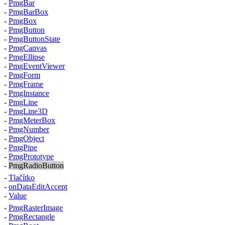
-
PmgBar
-
PmgBarBox
-
PmgBox
-
PmgButton
-
PmgButtonState
-
PmgCanvas
-
PmgEllipse
-
PmgEventViewer
-
PmgForm
-
PmgFrame
-
PmgInstance
-
PmgLine
-
PmgLine3D
-
PmgMeterBox
-
PmgNumber
-
PmgObject
-
PmgPipe
-
PmgPrototype
-
PmgRadioButton
-
Tlačítko
-
onDataEditAccept
-
Value
-
PmgRasterImage
-
PmgRectangle