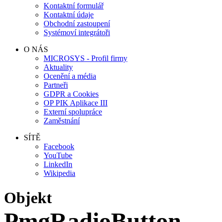
Kontaktní formulář
Kontaktní údaje
Obchodní zastoupení
Systémoví integrátoři
O NÁS
MICROSYS - Profil firmy
Aktuality
Ocenění a média
Partneři
GDPR a Cookies
OP PIK Aplikace III
Externí spolupráce
Zaměstnání
SÍTĚ
Facebook
YouTube
LinkedIn
Wikipedia
Objekt
PmgRadioButton