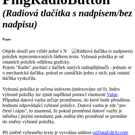
(Radiová tlačítka s nadpisem/bez
nadpisu)
Popis:
Objekt slouží pro výběr jedné z N
položek reprezentovaných řádkem textu. Vybraná položka je od
ostatních položek odlišena graficky.
Pojem
"Radio"
pochází z tlačítek starých radiopřijímačů - jednalo se
o mechanická tlačítka: pokud se zamáčklo jedno z nich, pak ostatní
tlačítka vyskočila.
Vybraná položka je určena indexem (indexováno od 0). Index
vybrané položky lze zjistit například pomocí vlastnosti
Value
.
Případná datová vazba určuje proměnnou, do které bude přenášena
hodnota odpovídající vybrané položce. Datová vazba je zde "pro
čtení i zápis", to znamená, že pokud proměnná datové vazby je
měněna i jinými metodami, pak změna této proměnné se promítne
do změny vybrané položky.
Při změně vybraného textu je vyvolána událost
onDataEditAccept
.