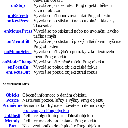
otevírání obrazu
onStop
Vyvolá se při destrukci
Pmg
objektu během
zavření obrazu
onRefresh
Vyvolá se při obnovování dat
Pmg
objektu
onKeyPress
Vyvolá se po stisknutí nebo uvolnění klávesy
klávesnice
onMousePress
Vyvolá se po stisknutí nebo po uvolnění levého
tlačítka myši
onMenuFill
Vyvolá se po stisknutí pravým tlačítkem myši nad
Pmg
objektem
onMenuSelect
Vyvolá se při výběru položky z kontextového
menu
Pmg
objektu
onModeChange
Vyvolá se při změně módu
Pmg
objektu
onFocusIn
Vyvolá se pokud objekt získá fokus
onFocusOut
Vyvolá se pokud objekt ztratí fokus
Konfigurační karty:
Objekt
Obecné informace o daném objektu
Pozice
Nastavení pozice, šířky a výšky
Pmg
objektu
Proměnné
Seznam a konfigurace uživatelem definovaných
proměnných
Pmg
objektu
Události
Definice algoritmů pro události objektu
Metody
Definice metody projektanta
Pmg
objektu
Box
Nastavení podkladové plochy
Pmg
objektu