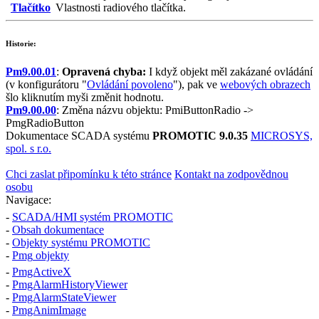
Tlačítko
Vlastnosti radiového tlačítka.
Historie:
Pm9.00.01
:
Opravená chyba:
I když objekt měl zakázané ovládání
(v konfigurátoru "
Ovládání povoleno
"), pak ve
webových obrazech
šlo kliknutím myši změnit hodnotu.
Pm9.00.00
: Změna názvu objektu:
PmiButtonRadio
->
PmgRadioButton
Dokumentace SCADA systému
PROMOTIC 9.0.35
MICROSYS,
spol. s r.o.
Chci zaslat připomínku k této stránce
Kontakt na zodpovědnou
osobu
Navigace:
-
SCADA/HMI systém PROMOTIC
-
Obsah dokumentace
-
Objekty systému PROMOTIC
-
Pmg
objekty
-
PmgActiveX
-
PmgAlarmHistoryViewer
-
PmgAlarmStateViewer
-
PmgAnimImage