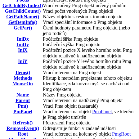
GetChildByIndex()
Vrací vnořený
Pmg
objekt určený pořadím
GetChildCount()
Vrací počet vnořených
Pmg
objektů
GetPathName()
Název objektu s cestou k tomuto objektu
GetItemInfo()
Vrací speciální informace o
Pmg
objektu
GetPar()
Čtení hodnoty parametru
Pmg
objektu (nebo
jeho rodičů)
IniDx
Počáteční šířka
Pmg
objektu
IniDy
Počáteční výška
Pmg
objektu
IniX
Počáteční pozice X levého horního rohu
Pmg
objektu relativně k nadřízenému objektu
IniY
Počáteční pozice Y levého horního rohu
Pmg
objektu relativně k nadřízenému objektu
Items()
Vrací referenci na
Pmg
objekt
Methods
Přístup k metodám projektanta tohoto objektu
MouseOn
Identifikace, zda kurzor myši se nachází nad
Pmg
objektem
Name
Název
Pmg
objektu
Parent
Vrací referenci na nadřazený
Pmg
objekt
Pm()
Vrací
Pma
objekt (zastaralé)
PmPanel
Vrací referenci na objekt
PmaPanel
, ve kterém
je
Pmg
objekt umístěn
Refresh()
Překreslení
Pmg
objektu
RemoveEvent()
Odregistruje funkci v zadané události
Root
Vrací referenci na kořenový objekt
PmgRoot