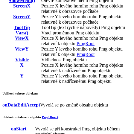
ShowMenu()
Otevře kontextové menu
Pmg
objektu
ScreenX
Pozice X levého horního rohu
Pmg
objektu
relativně k obrazovce počítače
ScreenY
Pozice Y levého horního rohu
Pmg
objektu
relativně k obrazovce počítače
ToolTip
ToolTip (text rychlé nápovědy)
Pmg
objektu
Vars()
Vrací proměnnou
Pmg
objektu
ViewX
Pozice X levého horního rohu
Pmg
objektu
relativní k objektu
PmgRoot
ViewY
Pozice Y levého horního rohu
Pmg
objektu
relativní k objektu
PmgRoot
Visible
Viditelnost
Pmg
objektu
X
Pozice X levého horního rohu
Pmg
objektu
relativně k nadřízenému
Pmg
objektu
Y
Pozice Y levého horního rohu
Pmg
objektu
relativně k nadřízenému
Pmg
objektu
Události tohoto objektu:
onDataEditAccept
Vyvolá se po změně obsahu objektu
Události zděděné z objektu
PmgObject
:
onStart
Vyvolá se při konstrukci
Pmg
objektu během