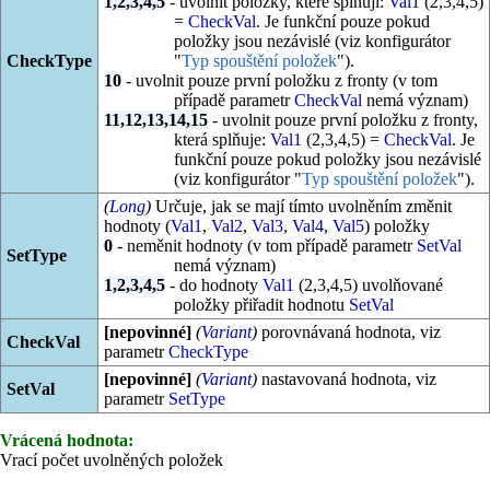
1,2,3,4,5
- uvolnit položky, které splňují:
Val1
(2,3,4,5)
=
CheckVal
. Je funkční pouze pokud
položky jsou nezávislé (viz konfigurátor
CheckType
"
Typ spouštění položek
").
10
- uvolnit pouze první položku z fronty (v tom
případě parametr
CheckVal
nemá význam)
11,12,13,14,15
- uvolnit pouze první položku z fronty,
která splňuje:
Val1
(2,3,4,5) =
CheckVal
. Je
funkční pouze pokud položky jsou nezávislé
(viz konfigurátor "
Typ spouštění položek
").
(
Long
)
Určuje, jak se mají tímto uvolněním změnit
hodnoty (
Val1
,
Val2
,
Val3
,
Val4
,
Val5
) položky
0
- neměnit hodnoty (v tom případě parametr
SetVal
SetType
nemá význam)
1,2,3,4,5
- do hodnoty
Val1
(2,3,4,5) uvolňované
položky přiřadit hodnotu
SetVal
[nepovinné]
(
Variant
)
porovnávaná hodnota, viz
CheckVal
parametr
CheckType
[nepovinné]
(
Variant
)
nastavovaná hodnota, viz
SetVal
parametr
SetType
Vrácená hodnota:
Vrací počet uvolněných položek