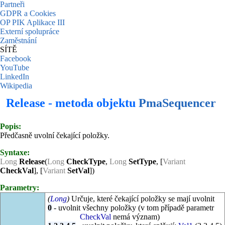
Partneři
GDPR a Cookies
OP PIK Aplikace III
Externí spolupráce
Zaměstnání
SÍTĚ
Facebook
YouTube
LinkedIn
Wikipedia
Release - metoda objektu
PmaSequencer
Popis:
Předčasně uvolní čekající položky.
Syntaxe:
Long
Release
(
Long
CheckType
,
Long
SetType
, [
Variant
CheckVal
], [
Variant
SetVal
])
Parametry:
(
Long
)
Určuje, které čekající položky se mají uvolnit
0
- uvolnit všechny položky (v tom případě parametr
CheckVal
nemá význam)