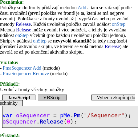
Poznámka:
Položky se do fronty přidávají metodou
Add
a tam se zařazují podle
času uvolnění (první položka ve frontě je ta, která se má nejprve
uvolnit). Položka se z fronty uvolní až jí vyprší čas nebo po volání
metody
Release
. Každá uvolněná položka zavolá událost
onStep
.
Metoda
Release
může uvolnit i více položek, a tehdy je vyvolána
událost
onStep
vícekrát (pro každou uvolněnou položku jednou).
Skript v události
onStep
se
nevyvolá okamžitě
(a tedy nezpůsobí
přerušení aktivního skriptu, ve kterém se volá metoda
Release
) ale
zavolá se až po ukončení aktivního skriptu.
Viz také:
-
PmaSequencer.Add
(metoda)
-
PmaSequencer.Remove
(metoda)
Příklad1:
Uvolní z fronty všechny položky
JavaScript
VBScript
Vyber a zkopíruj do
schránky
var
oSequencer
=
pMe
.
Pm
(
"/Sequencer"
);
oSequencer
.
Release
(
0
);
Příklad2: