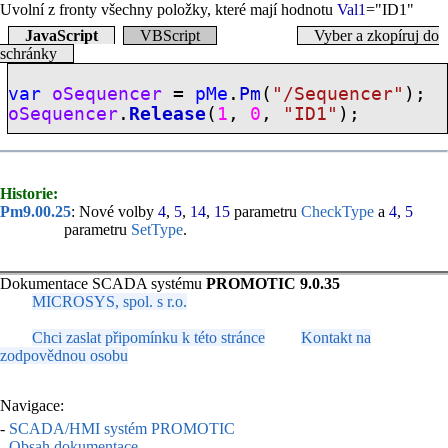
Uvolní z fronty všechny položky, které mají hodnotu
Val1
="ID1"
JavaScript
VBScript
Vyber a zkopíruj do
schránky
var
oSequencer
=
pMe
.
Pm
(
"/Sequencer"
);
oSequencer
.
Release
(
1
,
0
,
"ID1"
);
Historie:
Pm9.00.25
: Nové volby
4
,
5
,
14
,
15
parametru
CheckType
a
4
,
5
parametru
SetType
.
Dokumentace SCADA systému
PROMOTIC 9.0.35
MICROSYS, spol. s r.o.
Chci zaslat připomínku k této stránce
Kontakt na
zodpovědnou osobu
Navigace:
-
SCADA/HMI systém PROMOTIC
-
Obsah dokumentace