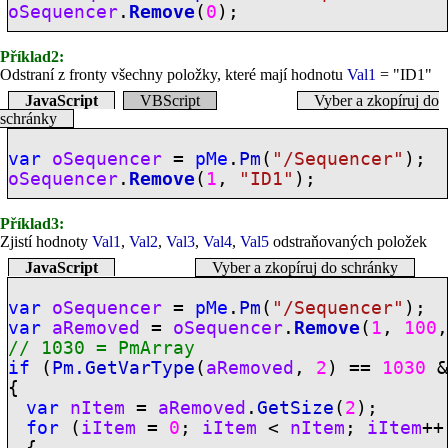
oSequencer
.
Remove
(
0
);
Příklad2:
Odstraní z fronty všechny položky, které mají hodnotu
Val1
= "ID1"
JavaScript
VBScript
Vyber a zkopíruj do
schránky
var
oSequencer
=
pMe
.
Pm
(
"/Sequencer"
);
oSequencer
.
Remove
(
1
,
"ID1"
);
Příklad3:
Zjistí hodnoty
Val1
,
Val2
,
Val3
,
Val4
,
Val5
odstraňovaných položek
JavaScript
Vyber a zkopíruj do schránky
var
oSequencer
=
pMe
.
Pm
(
"/Sequencer"
);
var
aRemoved
=
oSequencer
.
Remove
(
1
,
100
// 1030 =
PmArray
if
(
Pm.GetVarType
(
aRemoved
,
2
) ==
1030
{
var
nItem
=
aRemoved
.
GetSize
(
2
);
for
(
iItem
=
0
;
iItem
<
nItem
;
iItem
++
{