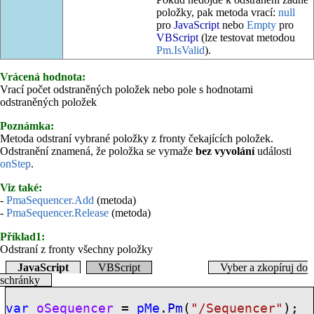
položky, pak metoda vrací:
null
pro
JavaScript
nebo
Empty
pro
VBScript
(lze testovat metodou
Pm.IsValid
).
Vrácená hodnota:
Vrací počet odstraněných položek nebo pole s hodnotami
odstraněných položek
Poznámka:
Metoda odstraní vybrané položky z fronty čekajících položek.
Odstranění znamená, že položka se vymaže
bez vyvolání
události
onStep
.
Viz také:
-
PmaSequencer.Add
(metoda)
-
PmaSequencer.Release
(metoda)
Příklad1:
Odstraní z fronty všechny položky
JavaScript
VBScript
Vyber a zkopíruj do
schránky
var
oSequencer
=
pMe
.
Pm
(
"/Sequencer"
);