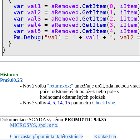
var
val1
=
aRemoved
.
GetItem
(
0
,
iItem
var
val2
=
aRemoved
.
GetItem
(
1
,
iItem
var
val3
=
aRemoved
.
GetItem
(
2
,
iItem
var
val4
=
aRemoved
.
GetItem
(
3
,
iItem
var
val5
=
aRemoved
.
GetItem
(
4
,
iItem
Pm.Debug
(
"val1 = "
+
val1
+
", val2 
}
}
Historie:
Pm9.00.25
:
- Nová volba
"return:xxx;"
umožňuje určit, zda metoda vrací
počet odstraněných položek nebo pole s
hodnotami odstraněných položek.
- Nové volby
4
,
5
,
14
,
15
parametru
CheckType
.
Dokumentace SCADA systému
PROMOTIC 9.0.35
MICROSYS, spol. s r.o.
Chci zaslat připomínku k této stránce
Kontakt na