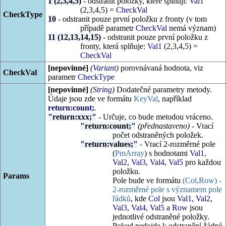
1 (2,3,4,5)
- odstranit položky, které splňují:
Val1
(2,3,4,5) =
CheckVal
CheckType
10
- odstranit pouze první položku z fronty (v tom
případě parametr
CheckVal
nemá význam)
11 (12,13,14,15)
- odstranit pouze první položku z
fronty, která splňuje:
Val1
(2,3,4,5) =
CheckVal
[nepovinné]
(
Variant
)
porovnávaná hodnota, viz
CheckVal
parametr
CheckType
[nepovinné]
(
String
)
Dodatečné parametry metody.
Údaje jsou zde ve formátu
KeyVal
, například
return:count;
.
"return:xxx;"
- Určuje, co bude metodou vráceno.
"return:count;"
(přednastaveno)
- Vrací
počet odstraněných položek.
"return:values;"
- Vrací 2-rozměrné pole
(
PmArray
) s hodnotami
Val1
,
Val2
,
Val3
,
Val4
,
Val5
pro každou
položku.
Params
Pole bude ve formátu
(Col,Row) -
2-rozměrné pole s významem pole
řádků
, kde
Col
jsou
Val1
,
Val2
,
Val3
,
Val4
,
Val5
a
Row
jsou
jednotlivé odstraněné položky.
Pokud nedojde k odstranění žádné