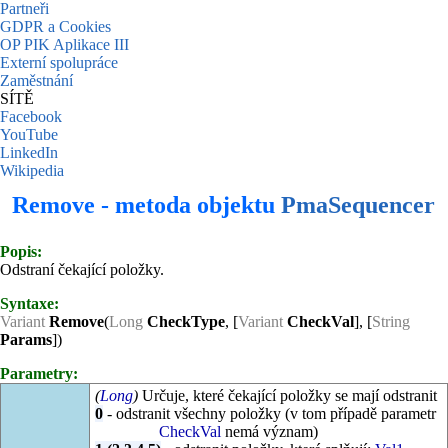
Partneři
GDPR a Cookies
OP PIK Aplikace III
Externí spolupráce
Zaměstnání
SÍTĚ
Facebook
YouTube
LinkedIn
Wikipedia
Remove - metoda objektu
PmaSequencer
Popis:
Odstraní čekající položky.
Syntaxe:
Variant
Remove
(
Long
CheckType
, [
Variant
CheckVal
], [
String
Params
])
Parametry:
(
Long
)
Určuje, které čekající položky se mají odstranit
0
- odstranit všechny položky (v tom případě parametr
CheckVal
nemá význam)