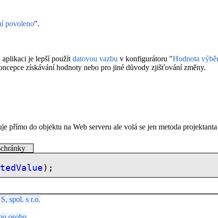
í povoleno
".
plikaci je lepší použít
datovou vazbu
v konfigurátoru "
Hodnota výbě
koncepce získávání hodnoty nebo pro jiné důvody zjišťování změny.
uje přímo do objektu na Web serveru ale volá se jen metoda projektant
schránky
ctedValue
);
spol. s r.o.
ou osobu