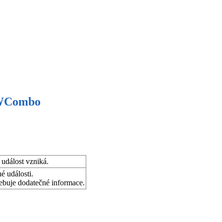
WCombo
 událost vzniká.
é události.
řebuje dodatečné informace.