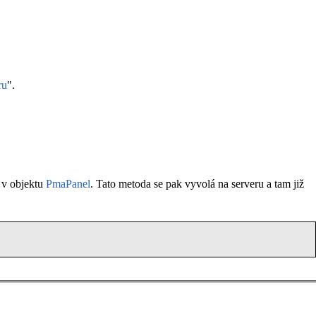
ru
".
a v objektu
PmaPanel
. Tato metoda se pak vyvolá na serveru a tam již