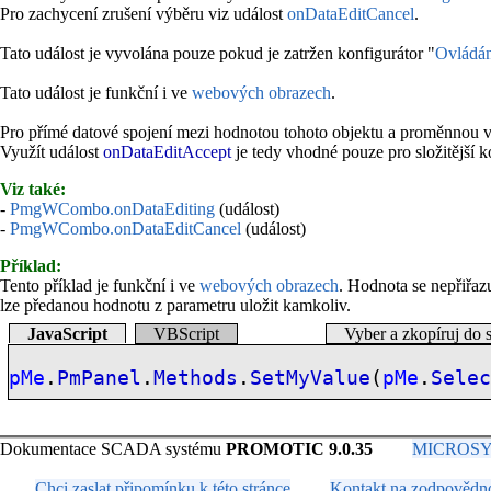
Pro zachycení zrušení výběru viz událost
onDataEditCancel
.
Tato událost je vyvolána pouze pokud je zatržen konfigurátor "
Ovládán
Tato událost je funkční i ve
webových obrazech
.
Pro přímé datové spojení mezi hodnotou tohoto objektu a proměnnou v a
Využít událost
onDataEditAccept
je tedy vhodné pouze pro složitější 
Viz také:
-
PmgWCombo.onDataEditing
(událost)
-
PmgWCombo.onDataEditCancel
(událost)
Příklad:
Tento příklad je funkční i ve
webových obrazech
. Hodnota se nepřiřaz
lze předanou hodnotu z parametru uložit kamkoliv.
JavaScript
VBScript
Vyber a zkopíruj do 
pMe
.
PmPanel
.
Methods
.
SetMyValue
(
pMe
.
Sele
Dokumentace SCADA systému
PROMOTIC 9.0.35
MICROSYS, 
Chci zaslat připomínku k této stránce
Kontakt na zodpovědn