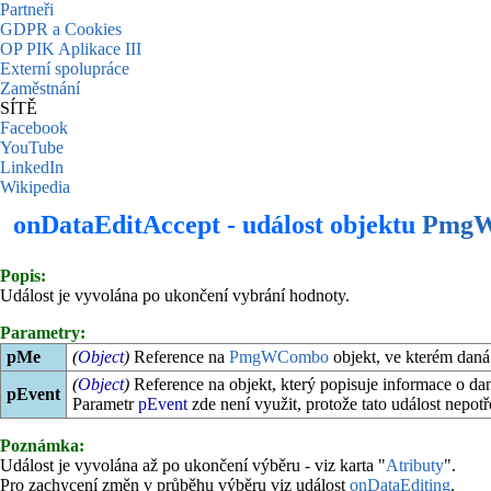
Partneři
GDPR a Cookies
OP PIK Aplikace III
Externí spolupráce
Zaměstnání
SÍTĚ
Facebook
YouTube
LinkedIn
Wikipedia
onDataEditAccept - událost objektu
Pmg
Popis:
Událost je vyvolána po ukončení vybrání hodnoty.
Parametry:
pMe
(
Object
)
Reference na
PmgWCombo
objekt, ve kterém daná
(
Object
)
Reference na objekt, který popisuje informace o dan
pEvent
Parametr
pEvent
zde není využit, protože tato událost nepot
Poznámka:
Událost je vyvolána až po ukončení výběru - viz karta "
Atributy
".
Pro zachycení změn v průběhu výběru viz událost
onDataEditing
.