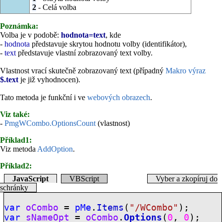
2
- Celá volba
Poznámka:
Volba je v podobě:
hodnota=text
, kde
-
hodnota
představuje skrytou hodnotu volby (identifikátor),
-
text
představuje vlastní zobrazovaný text volby.
Vlastnost vrací skutečně zobrazovaný text (případný
Makro výraz
$.text
je již vyhodnocen).
Tato metoda je funkční i ve
webových obrazech
.
Viz také:
-
PmgWCombo.OptionsCount
(vlastnost)
Příklad1:
Viz metoda
AddOption
.
Příklad2:
JavaScript
VBScript
Vyber a zkopíruj do
schránky
var
oCombo
=
pMe
.
Items
(
"/WCombo"
);
var
sNameOpt
=
oCombo
.
Options
(
0
,
0
);