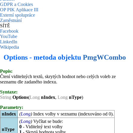
GDPR a Cookies
OP PIK Aplikace III
Externí spolupráce
Zaměstnání
SÍTĚ
Facebook
YouTube
LinkedIn
Wikipedia
Options - metoda objektu
PmgWCombo
Popis:
Čtení viditelných textů, skrytých hodnot nebo celých voleb ze
seznamu dle zadaného indexu.
Syntaxe:
String
Options
(
Long
nIndex
,
Long
nType
)
Parametry:
nIndex
(
Long
)
Index volby v seznamu (indexováno od 0).
(
Long
)
Vyčítat se bude:
0
- Viditelný text volby
nType
1
- Skrytá hodnota volby