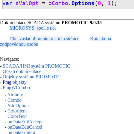
var
sValOpt
=
oCombo
.
Options
(
0
,
1
);
Dokumentace SCADA systému
PROMOTIC 9.0.35
MICROSYS, spol. s r.o.
Chci zaslat připomínku k této stránce
Kontakt na
zodpovědnou osobu
Navigace:
-
SCADA/HMI systém PROMOTIC
-
Obsah dokumentace
-
Objekty systému PROMOTIC
-
Pmg
objekty
-
PmgWCombo
-
Atributy
-
Combo
-
AddOption
-
ColorItem
-
ColorText
-
onDataEditAccept
-
onDataEditCancel
-
onDataEditing