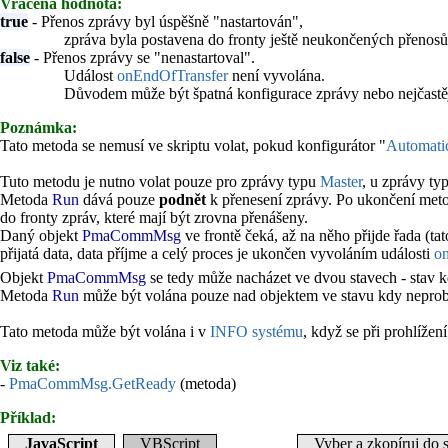
Vrácená hodnota:
true
- Přenos zprávy byl úspěšně "nastartován",
zpráva byla postavena do fronty ještě neukončených přenosů
false
- Přenos zprávy se "nenastartoval".
Událost
onEndOfTransfer
není vyvolána.
Důvodem může být špatná konfigurace zprávy nebo nejčastěj
Poznámka:
Tato metoda se nemusí ve skriptu volat, pokud konfigurátor "
Automati
Tuto metodu je nutno volat pouze pro zprávy typu
Master
, u zprávy ty
Metoda
Run
dává pouze
podnět
k přenesení zprávy. Po ukončení me
do fronty zpráv, které mají být zrovna přenášeny.
Daný objekt
PmaCommMsg
ve frontě čeká, až na něho přijde řada (ta
přijatá data, data příjme a celý proces je ukončen vyvoláním události
o
Objekt
PmaCommMsg
se tedy může nacházet ve dvou stavech - stav 
Metoda
Run
může být volána pouze nad objektem ve stavu kdy neprobíh
Tato metoda může být volána i v
INFO systému
, když se při prohlížení
Viz také:
-
PmaCommMsg.GetReady
(metoda)
Příklad:
JavaScript
VBScript
Vyber a zkopíruj do 