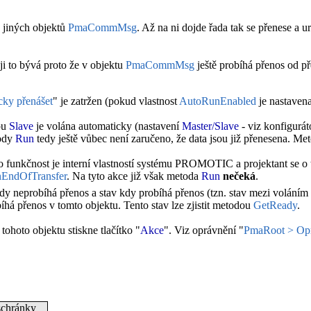
 jiných objektů
PmaCommMsg
. Až na ni dojde řada tak se přenese a 
i to bývá proto že v objektu
PmaCommMsg
ještě probíhá přenos od p
cky přenášet
" je zatržen (pokud vlastnost
AutoRunEnabled
je nastaven
pu
Slave
je volána automaticky (nastavení
Master/Slave
- viz konfigurát
tody
Run
tedy ještě vůbec není zaručeno, že data jsou již přenesena. M
to funkčnost je interní vlastností systému PROMOTIC a projektant se o 
nEndOfTransfer
. Na tyto akce již však metoda
Run
nečeká
.
kdy neprobíhá přenos a stav kdy probíhá přenos (tzn. stav mezi volání
á přenos v tomto objektu. Tento stav lze zjistit metodou
GetReady
.
 tohoto objektu stiskne tlačítko "
Akce
". Viz oprávnění "
PmaRoot > Opr
schránky