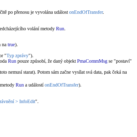
určitě po přenosu je vyvolána událost
onEndOfTransfer
.
ředcházejícího volání metody
Run
.
a na
true
).
or "
Typ zprávy
").
etoda
Run
pouze způsobí, že daný objekt
PmaCommMsg
se "postaví"
toto nemusí starat). Potom sám začne vysílat svá data, pak čeká na
m metody
Run
a událostí
onEndOfTransfer
).
ávnění > InfoEdit
".