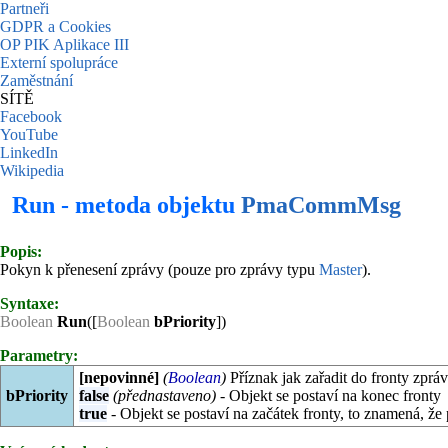
Partneři
GDPR a Cookies
OP PIK Aplikace III
Externí spolupráce
Zaměstnání
SÍTĚ
Facebook
YouTube
LinkedIn
Wikipedia
Run - metoda objektu
PmaCommMsg
Popis:
Pokyn k přenesení zprávy (pouze pro zprávy typu
Master
).
Syntaxe:
Boolean
Run
([
Boolean
bPriority
])
Parametry:
[nepovinné]
(
Boolean
)
Příznak jak zařadit do fronty zpráv
bPriority
false
(přednastaveno)
- Objekt se postaví na konec fronty
true
- Objekt se postaví na začátek fronty, to znamená, že 