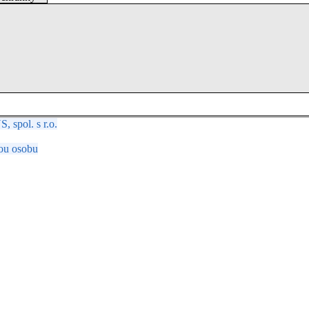
spol. s r.o.
ou osobu