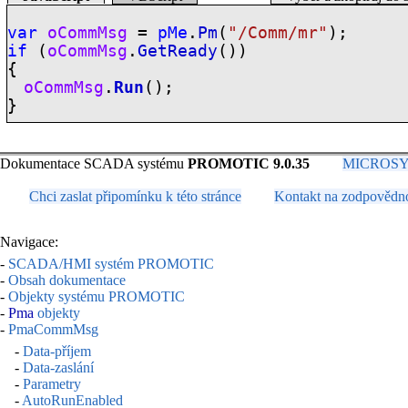
var
oCommMsg
=
pMe
.
Pm
(
"/Comm/mr"
);
if
(
oCommMsg
.
GetReady
())
{
oCommMsg
.
Run
();
}
Dokumentace SCADA systému
PROMOTIC 9.0.35
MICROSYS, 
Chci zaslat připomínku k této stránce
Kontakt na zodpovědn
Navigace:
-
SCADA/HMI systém PROMOTIC
-
Obsah dokumentace
-
Objekty systému PROMOTIC
-
Pma
objekty
-
PmaCommMsg
-
Data-příjem
-
Data-zaslání
-
Parametry
-
AutoRunEnabled