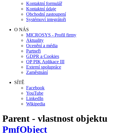
Kontaktní formulář
Kontaktní údaje
Obchodní zastoupení
Systémoví integrátoři
O NÁS
MICROSYS - Profil firmy
Aktuality
Ocenění a média
Partneři
GDPR a Cookies
OP PIK Aplikace III
Externí spolupráce
Zaměstnání
SÍTĚ
Facebook
YouTube
LinkedIn
Wikipedia
Parent - vlastnost objektu
PmfObject