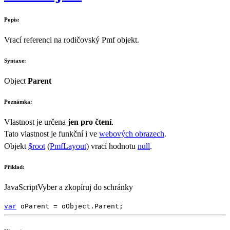
Popis:
Vrací referenci na rodičovský
Pmf
objekt.
Syntaxe:
Object
Parent
Poznámka:
Vlastnost je určena
jen pro čtení
.
Tato vlastnost je funkční i ve
webových obrazech
.
Objekt
$root
(
PmfLayout
) vrací hodnotu
null
.
Příklad:
JavaScript
Vyber a zkopíruj do schránky
var
oParent
=
oObject
.
Parent
;