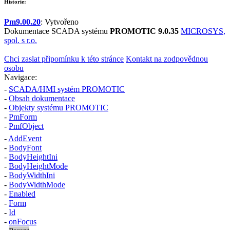
Historie:
Pm9.00.20
: Vytvořeno
Dokumentace SCADA systému
PROMOTIC 9.0.35
MICROSYS,
spol. s r.o.
Chci zaslat připomínku k této stránce
Kontakt na zodpovědnou
osobu
Navigace:
-
SCADA/HMI systém PROMOTIC
-
Obsah dokumentace
-
Objekty systému PROMOTIC
-
PmForm
-
PmfObject
-
AddEvent
-
BodyFont
-
BodyHeightIni
-
BodyHeightMode
-
BodyWidthIni
-
BodyWidthMode
-
Enabled
-
Form
-
Id
-
onFocus