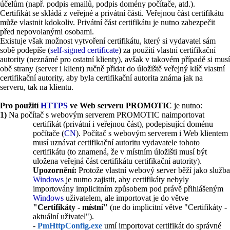
účelům (např. podpis emailů, podpis domény počítače, atd.).
Certifikát se skládá z veřejné a privátní části. Veřejnou část certifikátu
může vlastnit kdokoliv. Privátní část certifikátu je nutno zabezpečit
před nepovolanými osobami.
Existuje však možnost vytvoření certifikátu, který si vydavatel sám
sobě podepíše (
self-signed certificate
) za použití vlastní certifikační
autority (neznámé pro ostatní klienty), avšak v takovém případě si musí
obě strany (server i klient) ručně přidat do úložiště veřejný klíč vlastní
certifikační autority, aby byla certifikační autorita známa jak na
serveru, tak na klientu.
Pro použití
HTTPS
ve Web serveru PROMOTIC
je nutno:
1)
Na počítač s webovým serverem PROMOTIC naimportovat
certifikát (privátní i veřejnou část), podepisující doménu
počítače (
CN
). Počítač s webovým serverem i Web klientem
musí uznávat certifikační autoritu vydavatele tohoto
certifikátu (to znamená, že v místním úložišti musí být
uložena veřejná část certifikátu certifikační autority).
Upozornění:
Protože vlastní webový server běží jako služba
Windows
je nutno zajistit, aby certifikáty nebyly
importovány implicitním způsobem pod právě přihlášeným
Windows
uživatelem, ale importovat je do větve
"Certifikáty - místní"
(ne do implicitní větve "Certifikáty -
aktuální uživatel").
-
PmHttpConfig.exe
umí importovat certifikát do správné