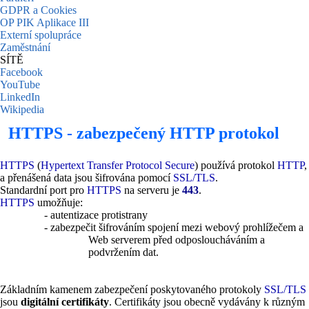
GDPR a Cookies
OP PIK Aplikace III
Externí spolupráce
Zaměstnání
SÍTĚ
Facebook
YouTube
LinkedIn
Wikipedia
HTTPS - zabezpečený HTTP protokol
HTTPS
(
Hypertext Transfer Protocol Secure
) používá protokol
HTTP
,
a přenášená data jsou šifrována pomocí
SSL/TLS
.
Standardní port pro
HTTPS
na serveru je
443
.
HTTPS
umožňuje:
- autentizace protistrany
- zabezpečit šifrováním spojení mezi webový prohlížečem a
Web serverem před odposloucháváním a
podvržením dat.
Základním kamenem zabezpečení poskytovaného protokoly
SSL/TLS
jsou
digitální certifikáty
. Certifikáty jsou obecně vydávány k různým