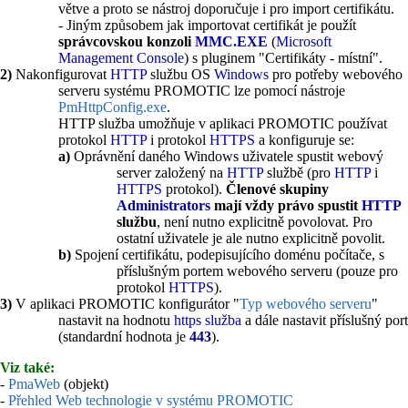
větve a proto se nástroj doporučuje i pro import certifikátu.
- Jiným způsobem jak importovat certifikát je použít
správcovskou konzoli
MMC.EXE
(
Microsoft
Management Console
) s pluginem "Certifikáty - místní".
2)
Nakonfigurovat
HTTP
službu OS
Windows
pro potřeby webového
serveru systému PROMOTIC lze pomocí nástroje
PmHttpConfig.exe
.
HTTP služba umožňuje v aplikaci PROMOTIC používat
protokol
HTTP
i protokol
HTTPS
a konfiguruje se:
a)
Oprávnění daného Windows uživatele spustit webový
server založený na
HTTP
službě (pro
HTTP
i
HTTPS
protokol).
Členové skupiny
Administrators
mají vždy právo spustit
HTTP
službu
, není nutno explicitně povolovat. Pro
ostatní uživatele je ale nutno explicitně povolit.
b)
Spojení certifikátu, podepisujícího doménu počítače, s
příslušným portem webového serveru (pouze pro
protokol
HTTPS
).
3)
V aplikaci PROMOTIC konfigurátor "
Typ webového serveru
"
nastavit na hodnotu
https služba
a dále nastavit příslušný port
(standardní hodnota je
443
).
Viz také:
-
PmaWeb
(objekt)
-
Přehled Web technologie v systému PROMOTIC