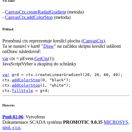
Viz také:
-
CanvasCtx.createRadialGradient
(metoda)
-
CanvasCtx.addColorStop
(metoda)
Příklad:
Proměnná
ctx
reprezentuje kreslící plochu (
CanvasCtx
).
Ta se nastaví v kartě "
Draw
" na začátku skriptu kreslící události
onDraw
následovně:
var
ctx
=
pEvent
.
GetCtx
(1);
JavaScript
Vyber a zkopíruj do schránky
var
grd
=
ctx
.
createLinearGradient
(
20
,
20
,
60
,
40
);
ctx
.
addColorStop
(
0
,
"black"
);
ctx
.
addColorStop
(
1
,
"white"
);
ctx
.
fillStyle
=
grd
;
Historie:
Pm8.02.06
: Vytvořeno
Dokumentace SCADA systému
PROMOTIC 9.0.35
MICROSYS,
spol. s r.o.