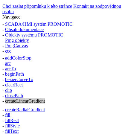
Chci zaslat připomínku k této stránce
Kontakt na zodpovědnou
osobu
Navigace:
-
SCADA/HMI systém PROMOTIC
-
Obsah dokumentace
-
Objekty systému PROMOTIC
-
Pmg
objekty
-
PmgCanvas
-
ctx
-
addColorStop
-
arc
-
arcTo
-
beginPath
-
bezierCurveTo
-
clearRect
-
clip
-
closePath
-
createLinearGradient
-
createRadialGradient
-
fill
-
fillRect
-
fillStyle
-
fillText