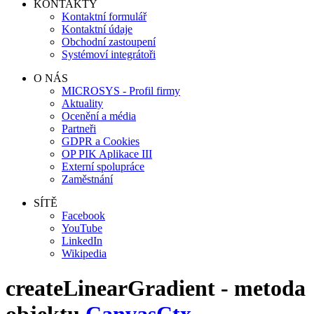
KONTAKTY
Kontaktní formulář
Kontaktní údaje
Obchodní zastoupení
Systémoví integrátoři
O NÁS
MICROSYS - Profil firmy
Aktuality
Ocenění a média
Partneři
GDPR a Cookies
OP PIK Aplikace III
Externí spolupráce
Zaměstnání
SÍTĚ
Facebook
YouTube
LinkedIn
Wikipedia
createLinearGradient - metoda
objektu
CanvasCtx