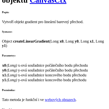
Popis:
Vytvoří objekt
gradient
pro lineární barevný přechod.
Syntaxe:
Object
createLinearGradient
(
Long
x0
,
Long
y0
,
Long
x1
,
Long
y1
)
Parametry:
x0
(
Long
)
x
-ová souřadnice počátečního bodu přechodu
y0
(
Long
)
y
-ová souřadnice počátečního bodu přechodu
x1
(
Long
)
x
-ová souřadnice koncového bodu přechodu
y1
(
Long
)
y
-ová souřadnice koncového bodu přechodu
Poznámka:
Tato metoda je funkční i ve
webových obrazech
.