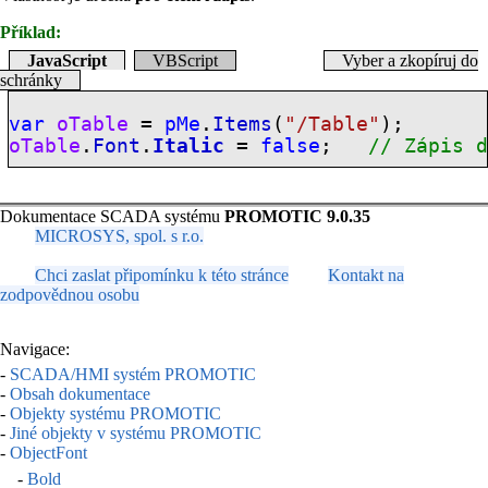
Příklad:
JavaScript
VBScript
Vyber a zkopíruj do
schránky
var
oTable
=
pMe
.
Items
(
"/Table"
);
oTable
.
Font
.
Italic
=
false
;
// Zápis 
Dokumentace SCADA systému
PROMOTIC 9.0.35
MICROSYS, spol. s r.o.
Chci zaslat připomínku k této stránce
Kontakt na
zodpovědnou osobu
Navigace:
-
SCADA/HMI systém PROMOTIC
-
Obsah dokumentace
-
Objekty systému PROMOTIC
-
Jiné objekty v systému PROMOTIC
-
ObjectFont
-
Bold