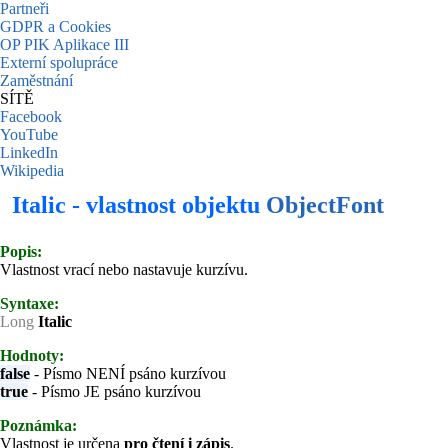
Partneři
GDPR a Cookies
OP PIK Aplikace III
Externí spolupráce
Zaměstnání
SÍTĚ
Facebook
YouTube
LinkedIn
Wikipedia
Italic - vlastnost objektu
ObjectFont
Popis:
Vlastnost vrací nebo nastavuje kurzívu.
Syntaxe:
Long
Italic
Hodnoty:
false
- Písmo NENÍ psáno kurzívou
true
- Písmo JE psáno kurzívou
Poznámka:
Vlastnost je určena
pro čtení i zápis
.