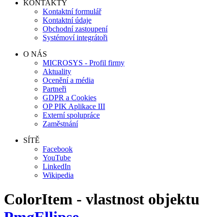
KONTAKTY
Kontaktní formulář
Kontaktní údaje
Obchodní zastoupení
Systémoví integrátoři
O NÁS
MICROSYS - Profil firmy
Aktuality
Ocenění a média
Partneři
GDPR a Cookies
OP PIK Aplikace III
Externí spolupráce
Zaměstnání
SÍTĚ
Facebook
YouTube
LinkedIn
Wikipedia
ColorItem - vlastnost objektu
PmgEllipse