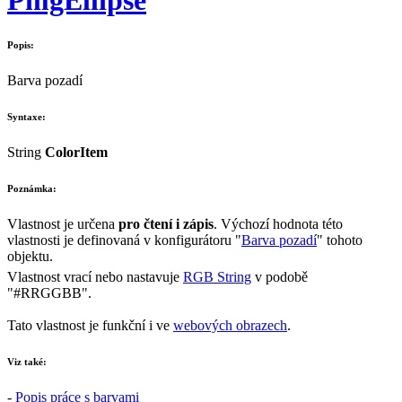
Popis:
Barva pozadí
Syntaxe:
String
ColorItem
Poznámka:
Vlastnost je určena
pro čtení i zápis
. Výchozí hodnota této
vlastnosti je definovaná v konfigurátoru "
Barva pozadí
" tohoto
objektu.
Vlastnost vrací nebo nastavuje
RGB String
v podobě
"#RRGGBB"
.
Tato vlastnost je funkční i ve
webových obrazech
.
Viz také:
-
Popis práce s barvami