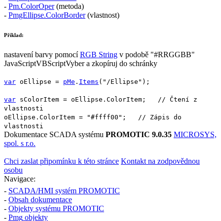
-
Pm.ColorOper
(metoda)
-
PmgEllipse.ColorBorder
(vlastnost)
Příklad:
nastavení barvy pomocí
RGB String
v podobě
"#RRGGBB"
JavaScript
VBScript
Vyber a zkopíruj do schránky
var
oEllipse
=
pMe
.
Items
(
"/Ellipse"
);
var
sColorItem
=
oEllipse
.
ColorItem
;
// Čtení z
vlastnosti
oEllipse
.
ColorItem
=
"#ffff00"
;
// Zápis do
vlastnosti
Dokumentace SCADA systému
PROMOTIC 9.0.35
MICROSYS,
spol. s r.o.
Chci zaslat připomínku k této stránce
Kontakt na zodpovědnou
osobu
Navigace:
-
SCADA/HMI systém PROMOTIC
-
Obsah dokumentace
-
Objekty systému PROMOTIC
-
Pmg
objekty