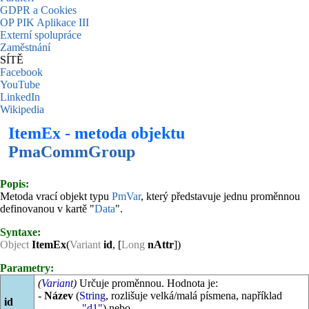
GDPR a Cookies
OP PIK Aplikace III
Externí spolupráce
Zaměstnání
SÍTĚ
Facebook
YouTube
LinkedIn
Wikipedia
ItemEx - metoda objektu
PmaCommGroup
Popis:
Metoda vrací objekt typu
PmVar
, který představuje jednu proměnnou
definovanou v kartě "
Data
".
Syntaxe:
Object
ItemEx
(
Variant
id
, [
Long
nAttr
])
Parametry:
(
Variant
)
Určuje proměnnou. Hodnota je:
-
Název
(
String
, rozlišuje velká/malá písmena, například
id
"d1"
) nebo