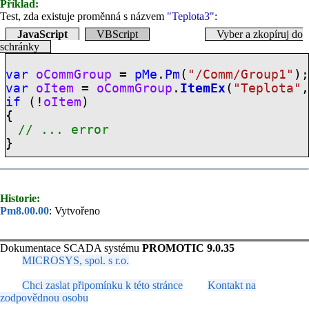
Příklad:
Test, zda existuje proměnná s názvem
"Teplota3"
:
JavaScript
VBScript
Vyber a zkopíruj do
schránky
var
oCommGroup
=
pMe
.
Pm
(
"/Comm/Group1"
)
var
oItem
=
oCommGroup
.
ItemEx
(
"Teplota"
if
(!
oItem
)
{
// ... error
}
Historie:
Pm8.00.00
: Vytvořeno
Dokumentace SCADA systému
PROMOTIC 9.0.35
MICROSYS, spol. s r.o.
Chci zaslat připomínku k této stránce
Kontakt na
zodpovědnou osobu