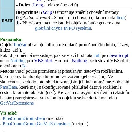
-
Index
(
Long
, indexováno od 0)
[nepovinné]
(
Long
)
Umožňuje změnit chování metody.
0
(přednastaveno)
- Standardní chování (jako metoda
Item
).
nAttr
1
- Při odkazu na neexistující objekt nebude generována
globální chyba INFO systému
.
Poznámka:
Objekt
PmVar
obsahuje informace o dané proměnné (hodnota, název,
index, atd.).
Pokud proměnná neexistuje, pak se vrací hodnota
null
pro
JavaScript
nebo
Nothing
pro
VBScript
. Hodnotu
Nothing
lze testovat VBScript
operátorem
Is
.
Metoda vrací pouze proměnné (s příslušným datovým rozšířením),
které jsou v tomto objektu přímo vytvořené (jeho vlastní). Ve
skutečnosti se do tohoto objektu zaregistrují i jiné proměnné z objektů
PmaData
, které mají nakonfigurované příslušné datové rozšíření s
cestou k tomuto objektu (cizí). Ke všem datovým rozšířením (vlastním
i cizím) zaregistrovaným v tomto objektu se lze dostat metodou
GetVarExtensions
.
Viz také:
-
PmaCommGroup.Item
(metoda)
-
PmaCommGroup.GetVarExtensions
(metoda)