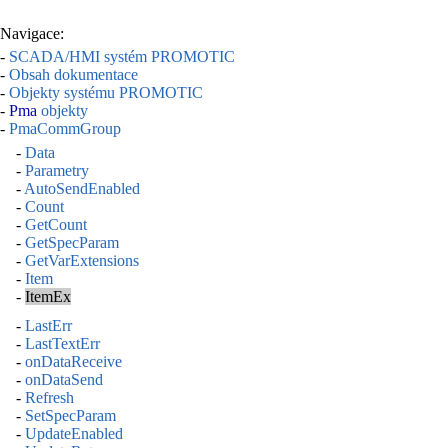
Navigace:
-
SCADA/HMI systém PROMOTIC
-
Obsah dokumentace
-
Objekty systému PROMOTIC
-
Pma
objekty
-
PmaCommGroup
-
Data
-
Parametry
-
AutoSendEnabled
-
Count
-
GetCount
-
GetSpecParam
-
GetVarExtensions
-
Item
-
ItemEx
-
LastErr
-
LastTextErr
-
onDataReceive
-
onDataSend
-
Refresh
-
SetSpecParam
-
UpdateEnabled