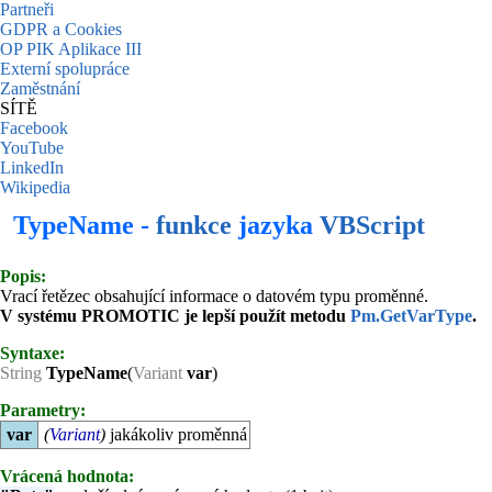
Partneři
GDPR a Cookies
OP PIK Aplikace III
Externí spolupráce
Zaměstnání
SÍTĚ
Facebook
YouTube
LinkedIn
Wikipedia
TypeName -
funkce
jazyka
VBScript
Popis:
Vrací řetězec obsahující informace o datovém typu proměnné.
V systému PROMOTIC je lepší použít metodu
Pm.GetVarType
.
Syntaxe:
String
TypeName
(
Variant
var
)
Parametry:
var
(
Variant
)
jakákoliv proměnná
Vrácená hodnota: