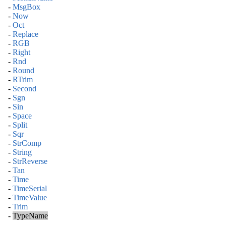
-
MsgBox
-
Now
-
Oct
-
Replace
-
RGB
-
Right
-
Rnd
-
Round
-
RTrim
-
Second
-
Sgn
-
Sin
-
Space
-
Split
-
Sqr
-
StrComp
-
String
-
StrReverse
-
Tan
-
Time
-
TimeSerial
-
TimeValue
-
Trim
-
TypeName