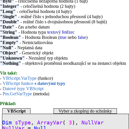
"Byte"
- celočíselná nezáporná hodnota (1 bajt)
"Integer"
- celočíselná hodnota (2 bajty)
"Long"
- celočíselná hodnota (4 bajty)
"Single"
- reálné číslo s jednoduchou přesností (4 bajty)
"Double"
- reálné číslo s dvojnásobnou přesností (8 bajtů)
"Date"
- čas a/nebo datum
"String"
- Hodnota typu
textový řetězec
"Boolean"
- Hodnota Boolean (
true
nebo
false
)
"Empty"
- Neinicializována
"Null"
- Neplatná data
"Object"
- Generický objekt
"Unknown"
- Neznámý typ objektu
"Nothing"
- objektová proměnná neodkazující se na instanci objektu
Viz také:
-
VBScript.VarType
(funkce)
-
VBScript funkce
s datovými typy
-
Datové typy VBScript
-
Pm.GetVarType
(metoda)
Příklad:
VBScript
Vyber a zkopíruj do schránky
Dim
sType
,
ArrayVar
(
3
),
NullVar
NullVar
=
Null