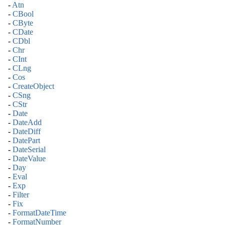
-
Atn
-
CBool
-
CByte
-
CDate
-
CDbl
-
Chr
-
CInt
-
CLng
-
Cos
-
CreateObject
-
CSng
-
CStr
-
Date
-
DateAdd
-
DateDiff
-
DatePart
-
DateSerial
-
DateValue
-
Day
-
Eval
-
Exp
-
Filter
-
Fix
-
FormatDateTime
-
FormatNumber