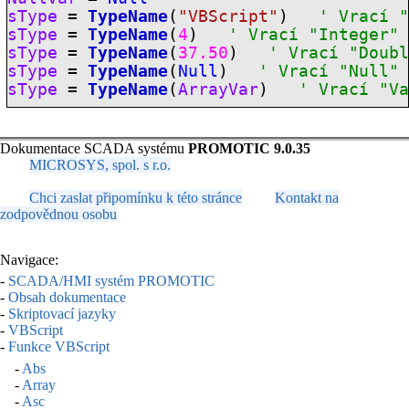
sType
=
TypeName
(
"VBScript"
)
' Vrací 
sType
=
TypeName
(
4
)
' Vrací "Integer"
sType
=
TypeName
(
37.50
)
' Vrací "Doub
sType
=
TypeName
(
Null
)
' Vrací "Null"
sType
=
TypeName
(
ArrayVar
)
' Vrací "V
Dokumentace SCADA systému
PROMOTIC 9.0.35
MICROSYS, spol. s r.o.
Chci zaslat připomínku k této stránce
Kontakt na
zodpovědnou osobu
Navigace:
-
SCADA/HMI systém PROMOTIC
-
Obsah dokumentace
-
Skriptovací jazyky
-
VBScript
-
Funkce VBScript
-
Abs
-
Array
-
Asc