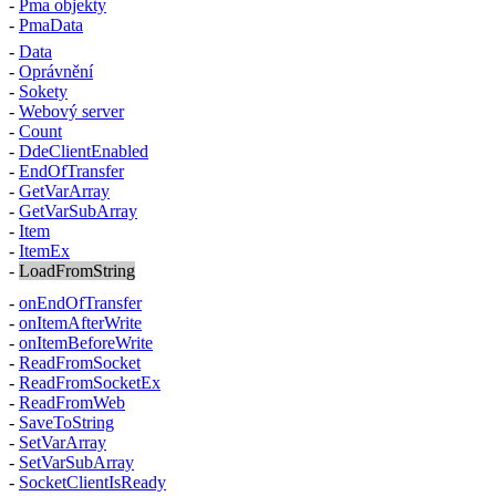
-
Pma
objekty
-
PmaData
-
Data
-
Oprávnění
-
Sokety
-
Webový server
-
Count
-
DdeClientEnabled
-
EndOfTransfer
-
GetVarArray
-
GetVarSubArray
-
Item
-
ItemEx
-
LoadFromString
-
onEndOfTransfer
-
onItemAfterWrite
-
onItemBeforeWrite
-
ReadFromSocket
-
ReadFromSocketEx
-
ReadFromWeb
-
SaveToString
-
SetVarArray
-
SetVarSubArray
-
SocketClientIsReady