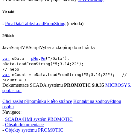
Viz také:
-
PmaDataTable.LoadFromString
(metoda)
Příklad:
JavaScript
VBScript
Vyber a zkopíruj do schránky
var
oData
=
pMe
.
Pm
(
"/Data"
);
oData
.
LoadFromString
(
"5;3.14;22"
);
// nebo
var
nCount
=
oData
.
LoadFromString
(
"5;3.14;22"
);
//
nCount = 3
Dokumentace SCADA systému
PROMOTIC 9.0.35
MICROSYS,
spol. s r.o.
Chci zaslat připomínku k této stránce
Kontakt na zodpovědnou
osobu
Navigace:
-
SCADA/HMI systém PROMOTIC
-
Obsah dokumentace
-
Objekty systému PROMOTIC