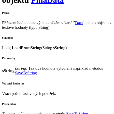
Popis:
Přiřazení hodnot datovým položkám v kartě "
Data
" tohoto objektu z
textové hodnoty (typu
String
).
Syntaxe:
Long
LoadFromString
(
String
sString
)
Parametry:
(
String
)
Textová hodnota vytvořená například metodou
sString
SaveToString
.
Vrácená hodnota:
Vrací počet nastavených položek.
Poznámka:
Tvar textové hodnoty viz popis metody
SaveToString
.