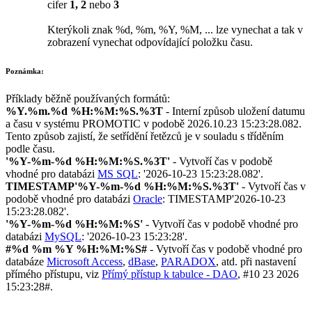
cifer
1, 2
nebo
3
Kterýkoli znak
%d, %m, %Y, %M, ...
lze vynechat a tak v
zobrazení vynechat odpovídající položku času.
Poznámka:
Příklady běžně používaných formátů:
%Y.%m.%d %H:%M:%S.%3T
- Interní způsob uložení datumu
a času v systému PROMOTIC v podobě
2026.10.23 15:23:28.082
.
Tento způsob zajistí, že setřídění řetězců je v souladu s tříděním
podle času.
'%Y-%m-%d %H:%M:%S.%3T'
- Vytvoří čas v podobě
vhodné pro databázi
MS SQL
: '
2026-10-23 15:23:28.082'
.
TIMESTAMP'%Y-%m-%d %H:%M:%S.%3T'
- Vytvoří čas v
podobě vhodné pro databázi
Oracle
:
TIMESTAMP'2026-10-23
15:23:28.082'
.
'%Y-%m-%d %H:%M:%S'
- Vytvoří čas v podobě vhodné pro
databázi
MySQL
: '
2026-10-23 15:23:28'
.
#%d %m %Y %H:%M:%S#
- Vytvoří čas v podobě vhodné pro
databáze
Microsoft Access
,
dBase
,
PARADOX
, atd. při nastavení
přímého přístupu, viz
Přímý přístup k tabulce -
DAO
,
#10 23 2026
15:23:28#
.