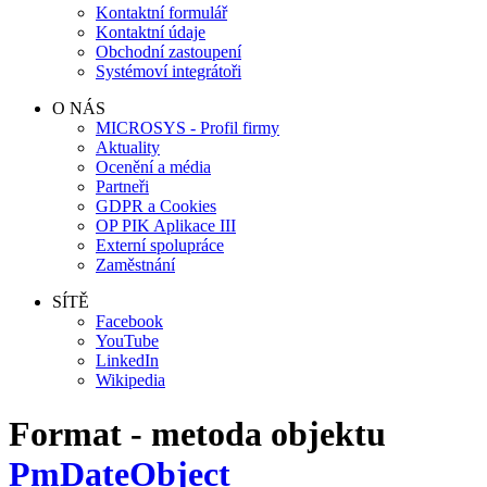
Kontaktní formulář
Kontaktní údaje
Obchodní zastoupení
Systémoví integrátoři
O NÁS
MICROSYS - Profil firmy
Aktuality
Ocenění a média
Partneři
GDPR a Cookies
OP PIK Aplikace III
Externí spolupráce
Zaměstnání
SÍTĚ
Facebook
YouTube
LinkedIn
Wikipedia
Format - metoda objektu
PmDateObject