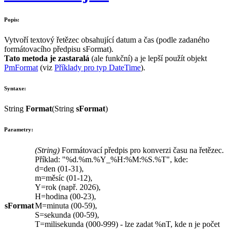
Popis:
Vytvoří textový řetězec obsahující datum a čas (podle zadaného
formátovacího předpisu
sFormat
).
Tato metoda je zastaralá
(ale funkční) a je lepší použít objekt
PmFormat
(viz
Příklady pro typ
DateTime
).
Syntaxe:
String
Format
(
String
sFormat
)
Parametry:
(
String
)
Formátovací předpis pro konverzi času na řetězec.
Příklad:
"%d.%m.%Y_%H:%M:%S.%T"
, kde:
d
=den (
01-31
),
m
=měsíc (
01-12
),
Y
=rok (např.
2026
),
H
=hodina (
00-23
),
sFormat
M
=minuta (
00-59
),
S
=sekunda (
00-59
),
T
=milisekunda (
000-999
) - lze zadat
%nT
, kde
n
je počet