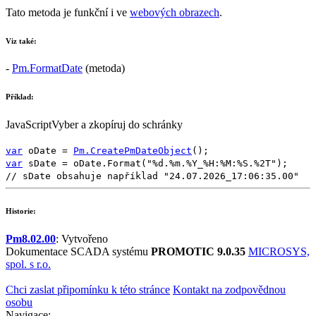
Tato metoda je funkční i ve
webových obrazech
.
Viz také:
-
Pm.FormatDate
(metoda)
Příklad:
JavaScript
Vyber a zkopíruj do schránky
var
oDate
=
Pm.CreatePmDateObject
();
var
sDate
=
oDate
.
Format
(
"%d.%m.%Y_%H:%M:%S.%2T"
);
// sDate obsahuje například "24.07.2026_17:06:35.00"
Historie:
Pm8.02.00
: Vytvořeno
Dokumentace SCADA systému
PROMOTIC 9.0.35
MICROSYS,
spol. s r.o.
Chci zaslat připomínku k této stránce
Kontakt na zodpovědnou
osobu
Navigace: