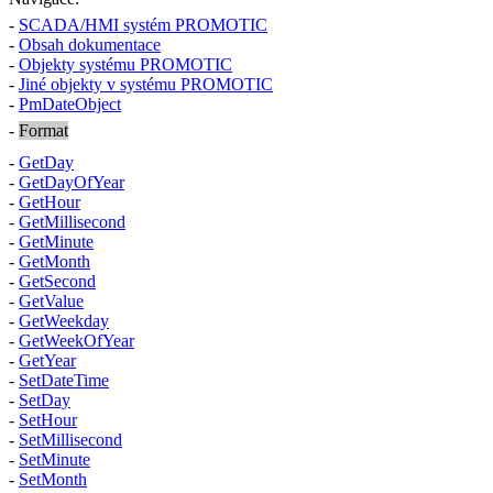
-
SCADA/HMI systém PROMOTIC
-
Obsah dokumentace
-
Objekty systému PROMOTIC
-
Jiné objekty v systému PROMOTIC
-
PmDateObject
-
Format
-
GetDay
-
GetDayOfYear
-
GetHour
-
GetMillisecond
-
GetMinute
-
GetMonth
-
GetSecond
-
GetValue
-
GetWeekday
-
GetWeekOfYear
-
GetYear
-
SetDateTime
-
SetDay
-
SetHour
-
SetMillisecond
-
SetMinute
-
SetMonth