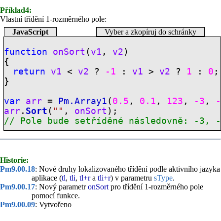
Příklad4:
Vlastní třídění 1-rozměrného pole:
JavaScript
Vyber a zkopíruj do schránky
function
onSort
(
v1
,
v2
)
{
return
v1
<
v2
?
-1
:
v1
>
v2
?
1
:
0
;
}
var
arr
=
Pm.Array1
(
0.5
,
0.1
,
123
,
-3
,
arr
.
Sort
(
""
,
onSort
);
// Pole bude setříděné následovně: -3, 
Historie:
Pm9.00.18
: Nové druhy lokalizovaného třídění podle aktivního jazyka
aplikace (
tl
,
tli
,
tl+r
a
tli+r
) v parametru
sType
.
Pm9.00.17
: Nový parametr
onSort
pro třídění 1-rozměrného pole
pomocí funkce.
Pm9.00.09
: Vytvořeno