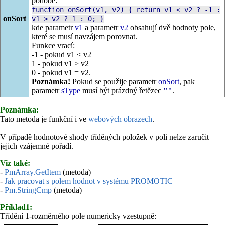
podobě:
function onSort(v1, v2) { return v1 < v2 ? -1 :
onSort
v1 > v2 ? 1 : 0; }
kde parametr
v1
a parametr
v2
obsahují dvě hodnoty pole,
které se musí navzájem porovnat.
Funkce vrací:
-1 - pokud v1 < v2
1 - pokud v1 > v2
0 - pokud v1 = v2.
Poznámka!
Pokud se použije parametr
onSort
, pak
parametr
sType
musí být prázdný řetězec
""
.
Poznámka:
Tato metoda je funkční i ve
webových obrazech
.
V případě hodnotové shody tříděných položek v poli nelze zaručit
jejich vzájemné pořadí.
Viz také:
-
PmArray.GetItem
(metoda)
-
Jak pracovat s polem hodnot v systému PROMOTIC
-
Pm.StringCmp
(metoda)
Příklad1:
Třídění 1-rozměrného pole numericky vzestupně: