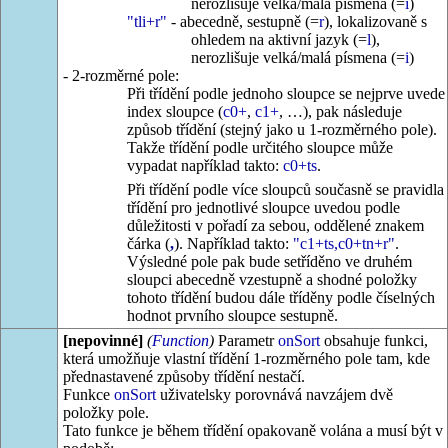
nerozlišuje velká/malá písmena (=
i
)
"tli+r"
- abecedně, sestupně (=
r
), lokalizovaně s
ohledem na aktivní jazyk (=
l
),
nerozlišuje velká/malá písmena (=
i
)
- 2-rozměrné pole:
Při třídění podle jednoho sloupce se nejprve uvede
index sloupce (
c0+
,
c1+
, …), pak následuje
způsob třídění (stejný jako u 1-rozměrného pole).
Takže třídění podle určitého sloupce může
vypadat například takto:
c0+ts
.
Při třídění podle více sloupců současně se pravidla
třídění pro jednotlivé sloupce uvedou podle
důležitosti v pořadí za sebou, oddělené znakem
čárka (
,
). Například takto:
"c1+ts,c0+tn+r"
.
Výsledné pole pak bude setříděno ve druhém
sloupci abecedně vzestupně a shodné položky
tohoto třídění budou dále tříděny podle číselných
hodnot prvního sloupce sestupně.
[nepovinné]
(
Function
)
Parametr
onSort
obsahuje funkci,
která umožňuje vlastní třídění 1-rozměrného pole tam, kde
přednastavené způsoby třídění nestačí.
Funkce
onSort
uživatelsky porovnává navzájem dvě
položky pole.
Tato funkce je během třídění opakovaně volána a musí být v