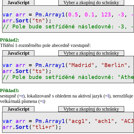
JavaScript
Vyber a zkopíruj do schránky
var
arr
=
Pm.Array1
(
0.5
,
0.1
,
123
,
-3
,
arr
.
Sort
(
"tn"
);
// Pole bude setříděné následovně: -3, 
Příklad2:
Třídění 1-rozměrného pole abecedně vzestupně:
JavaScript
Vyber a zkopíruj do schránky
var
arr
=
Pm.Array1
(
"Madrid"
,
"Berlin"
arr
.
Sort
(
"ts"
);
// Pole bude setříděné následovně: "Ath
Příklad3:
sestupně (=
r
), lokalizovaně s ohledem na aktivní jazyk (=
l
), nerozlišuje
velká/malá písmena (=
i
)
JavaScript
Vyber a zkopíruj do schránky
var
arr
=
Pm.Array1
(
"acg1"
,
"ach1"
,
"AC
arr
.
Sort
(
"tli+r"
);