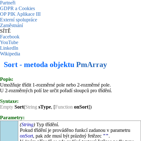
Partneři
GDPR a Cookies
OP PIK Aplikace III
Externí spolupráce
Zaměstnání
SÍTĚ
Facebook
YouTube
LinkedIn
Wikipedia
Sort - metoda objektu
PmArray
Popis:
Umožňuje třídit 1-rozměrné pole nebo 2-rozměrné pole.
U 2-rozměrných polí lze určit pořadí sloupců pro třídění.
Syntaxe:
Empty
Sort
(
String
sType
, [
Function
onSort
])
Parametry:
(
String
)
Typ třídění.
Pokud třídění je prováděno funkcí zadanou v parametru
onSort
, pak zde musí být prázdný řetězec
""
.