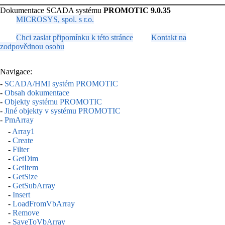
Dokumentace SCADA systému
PROMOTIC 9.0.35
MICROSYS, spol. s r.o.
Chci zaslat připomínku k této stránce
Kontakt na
zodpovědnou osobu
Navigace:
-
SCADA/HMI systém PROMOTIC
-
Obsah dokumentace
-
Objekty systému PROMOTIC
-
Jiné objekty v systému PROMOTIC
-
PmArray
-
Array1
-
Create
-
Filter
-
GetDim
-
GetItem
-
GetSize
-
GetSubArray
-
Insert
-
LoadFromVbArray
-
Remove
-
SaveToVbArray