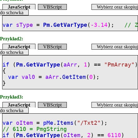
JavaScript
VBScript
Wybierz oraz skopiuj
do schowka
var
sType
=
Pm.GetVarType
(
-3.14
);
// 
Przykład2:
JavaScript
VBScript
Wybierz oraz skopiuj
do schowka
if
(
Pm.GetVarType
(
aArr
,
1
) ==
"PmArray"
{
var
val0
=
aArr
.
GetItem
(
0
);
}
Przykład3:
JavaScript
VBScript
Wybierz oraz skopiuj
do schowka
var
oItem
=
pMe
.
Items
(
"/Txt2"
);
// 6110 = PmgString
if
(
Pm.GetVarType
(
oItem
,
2
) ==
6110
)