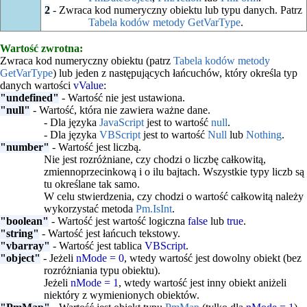
2
- Zwraca kod numeryczny obiektu lub typu danych. Patrz
Tabela kodów metody GetVarType
.
Wartość zwrotna:
Zwraca kod numeryczny obiektu (patrz
Tabela kodów metody
GetVarType
) lub jeden z następujących łańcuchów, który określa typ
danych wartości
vValue
:
"undefined"
- Wartość nie jest ustawiona.
"null"
- Wartość, która nie zawiera ważne dane.
- Dla języka
JavaScript
jest to wartość
null
.
- Dla języka
VBScript
jest to wartość
Null
lub
Nothing
.
"number"
- Wartość jest liczbą.
Nie jest rozróżniane, czy chodzi o liczbę całkowitą,
zmiennoprzecinkową i o ilu bajtach. Wszystkie typy liczb są
tu określane tak samo.
W celu stwierdzenia, czy chodzi o wartość całkowitą należy
wykorzystać metoda
Pm.IsInt
.
"boolean"
- Wartość jest wartość logiczna
false
lub
true
.
"string"
- Wartość jest łańcuch tekstowy.
"vbarray"
- Wartość jest tablica
VBScript
.
"object"
- Jeżeli
nMode = 0
, wtedy wartość jest dowolny obiekt (bez
rozróżniania typu obiektu).
Jeżeli
nMode = 1
, wtedy wartość jest inny obiekt aniżeli
niektóry z wymienionych obiektów.