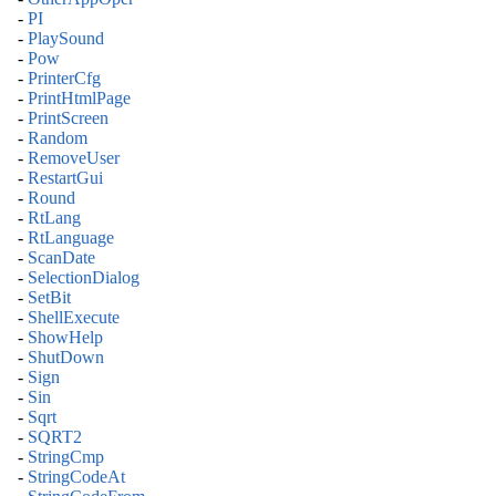
-
PI
-
PlaySound
-
Pow
-
PrinterCfg
-
PrintHtmlPage
-
PrintScreen
-
Random
-
RemoveUser
-
RestartGui
-
Round
-
RtLang
-
RtLanguage
-
ScanDate
-
SelectionDialog
-
SetBit
-
ShellExecute
-
ShowHelp
-
ShutDown
-
Sign
-
Sin
-
Sqrt
-
SQRT2
-
StringCmp
-
StringCodeAt