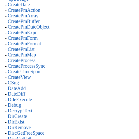
-
CreateDate
-
CreatePmAction
-
CreatePmArray
-
CreatePmBuffer
-
CreatePmDateObject
-
CreatePmExpr
-
CreatePmForm
-
CreatePmFormat
-
CreatePmList
-
CreatePmMap
-
CreateProcess
-
CreateProcessSync
-
CreateTimeSpan
-
CreateView
-
CSng
-
DateAdd
-
DateDiff
-
DdeExecute
-
Debug
-
DecryptText
-
DirCreate
-
DirExist
-
DirRemove
-
DiscGetFreeSpace
-
DiscGetPath