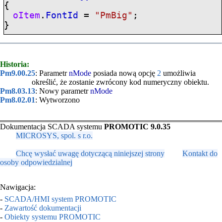
{
oItem
.
FontId
=
"PmBig"
;
}
Historia:
Pm9.00.25
: Parametr
nMode
posiada nową opcję
2
umożliwia
określić, że zostanie zwrócony kod numeryczny obiektu.
Pm8.03.13
: Nowy parametr
nMode
Pm8.02.01
: Wytworzono
Dokumentacja SCADA systemu
PROMOTIC 9.0.35
MICROSYS, spol. s r.o.
Chcę wysłać uwagę dotyczącą niniejszej strony
Kontakt do
osoby odpowiedzialnej
Nawigacja:
-
SCADA/HMI system PROMOTIC
-
Zawartość dokumentacji
-
Obiekty systemu PROMOTIC