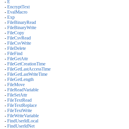
-
E
-
EncryptText
-
EvalMacro
-
Exp
-
FileBinaryRead
-
FileBinaryWrite
-
FileCopy
-
FileCsvRead
-
FileCsvWrite
-
FileDelete
-
FileFind
-
FileGetAttr
-
FileGetCreationTime
-
FileGetLastAccessTime
-
FileGetLastWriteTime
-
FileGetLength
-
FileMove
-
FileReadVariable
-
FileSetAttr
-
FileTextRead
-
FileTextReplace
-
FileTextWrite
-
FileWriteVariable
-
FindUserIdLocal
-
FindUserIdNet