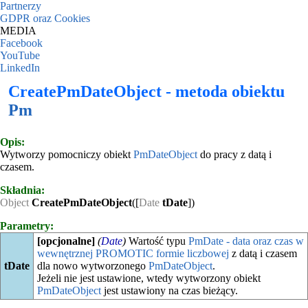
Partnerzy
GDPR oraz Cookies
MEDIA
Facebook
YouTube
LinkedIn
CreatePmDateObject - metoda obiektu
Pm
Opis:
Wytworzy pomocniczy obiekt
PmDateObject
do pracy z datą i
czasem.
Składnia:
Object
CreatePmDateObject
([
Date
tDate
])
Parametry:
[opcjonalne]
(
Date
)
Wartość typu
PmDate - data oraz czas w
wewnętrznej PROMOTIC formie liczbowej
z datą i czasem
tDate
dla nowo wytworzonego
PmDateObject
.
Jeżeli nie jest ustawione, wtedy wytworzony obiekt
PmDateObject
jest ustawiony na czas bieżący.