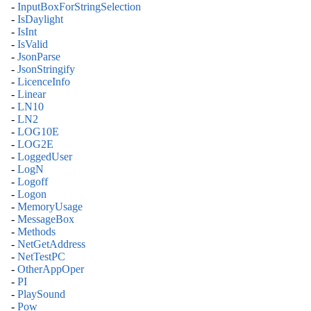
-
InputBoxForStringSelection
-
IsDaylight
-
IsInt
-
IsValid
-
JsonParse
-
JsonStringify
-
LicenceInfo
-
Linear
-
LN10
-
LN2
-
LOG10E
-
LOG2E
-
LoggedUser
-
LogN
-
Logoff
-
Logon
-
MemoryUsage
-
MessageBox
-
Methods
-
NetGetAddress
-
NetTestPC
-
OtherAppOper
-
PI
-
PlaySound
-
Pow