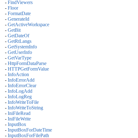
-
FindViewers
-
Floor
-
FormatDate
-
GenerateId
-
GetActiveWorkspace
-
GetBit
-
GetDateOf
-
GetRtLangs
-
GetSystemInfo
-
GetUserInfo
-
GetVarType
-
HttpFormDataParse
-
HTTPGetFormValue
-
InfoAction
-
InfoErrorAdd
-
InfoErrorClear
-
InfoLogAdd
-
InfoLogReg
-
InfoWriteToFile
-
InfoWriteToString
-
IniFileRead
-
IniFileWrite
-
InputBox
-
InputBoxForDateTime
-
InputBoxForFilePath