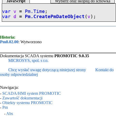
JavaScript
Wybierz oraz skopiuj do schowka
var
v
=
Pm.Time
;
var
d
=
Pm.CreatePmDateObject
(
v
);
Historia:
Pm8.02.00
: Wytworzono
Dokumentacja SCADA systemu
PROMOTIC 9.0.35
MICROSYS, spol. s r.o.
Chcę wysłać uwagę dotyczącą niniejszej strony
Kontakt do
osoby odpowiedzialnej
Nawigacja:
-
SCADA/HMI system PROMOTIC
-
Zawartość dokumentacji
-
Obiekty systemu PROMOTIC
-
Pm
-
Abs