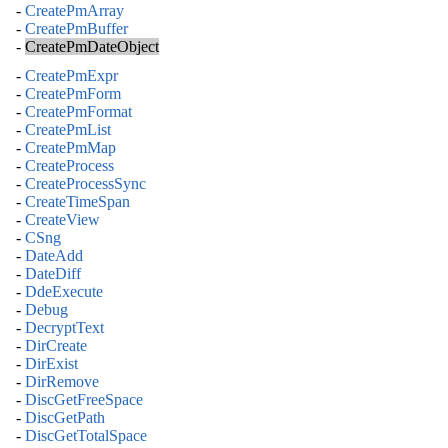
-
CreatePmArray
-
CreatePmBuffer
-
CreatePmDateObject
-
CreatePmExpr
-
CreatePmForm
-
CreatePmFormat
-
CreatePmList
-
CreatePmMap
-
CreateProcess
-
CreateProcessSync
-
CreateTimeSpan
-
CreateView
-
CSng
-
DateAdd
-
DateDiff
-
DdeExecute
-
Debug
-
DecryptText
-
DirCreate
-
DirExist
-
DirRemove
-
DiscGetFreeSpace
-
DiscGetPath
-
DiscGetTotalSpace