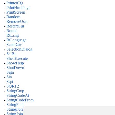
-
PrinterCfg
-
PrintHtmlPage
-
PrintScreen
-
Random
-
RemoveUser
-
RestartGui
-
Round
-
RtLang
-
RtLanguage
-
ScanDate
-
SelectionDialog
-
SetBit
-
ShellExecute
-
ShowHelp
-
ShutDown
-
Sign
-
Sin
-
Sqrt
-
SQRT2
-
StringCmp
-
StringCodeAt
-
StringCodeFrom
-
StringFind
-
StringFormat
-
StringJoin