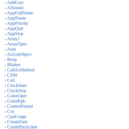
-
AddUser
-
AlSound
-
AppFullName
-
AppName
-
AppPriority
-
AppQuit
-
AppStop
-
Array1
-
ArrayOper
-
Atan
-
AxGetObject
-
Beep
-
Blinker
-
CallAxMethod
-
CDbl
-
Ceil
-
ClockStart
-
ClockStop
-
ColorOper
-
ColorRgb
-
ControlSound
-
Cos
-
CpuUsage
-
CreateDate
-
CreatePmAction