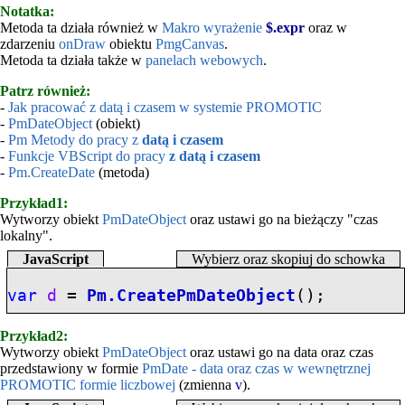
Notatka:
Metoda ta działa również w
Makro wyrażenie
$.expr
oraz w
zdarzeniu
onDraw
obiektu
PmgCanvas
.
Metoda ta działa także w
panelach webowych
.
Patrz również:
-
Jak pracować z datą i czasem w systemie PROMOTIC
-
PmDateObject
(obiekt)
-
Pm Metody do pracy z
datą i czasem
-
Funkcje VBScript do pracy
z datą i czasem
-
Pm.CreateDate
(metoda)
Przykład1:
Wytworzy obiekt
PmDateObject
oraz ustawi go na bieżączy "czas
lokalny".
JavaScript
Wybierz oraz skopiuj do schowka
var
d
=
Pm.CreatePmDateObject
();
Przykład2:
Wytworzy obiekt
PmDateObject
oraz ustawi go na data oraz czas
przedstawiony w formie
PmDate - data oraz czas w wewnętrznej
PROMOTIC formie liczbowej
(zmienna
v
).