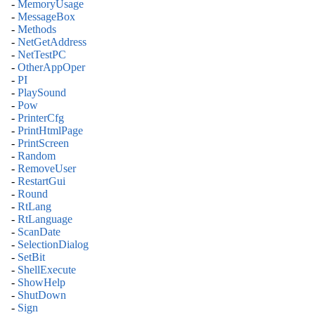
-
MemoryUsage
-
MessageBox
-
Methods
-
NetGetAddress
-
NetTestPC
-
OtherAppOper
-
PI
-
PlaySound
-
Pow
-
PrinterCfg
-
PrintHtmlPage
-
PrintScreen
-
Random
-
RemoveUser
-
RestartGui
-
Round
-
RtLang
-
RtLanguage
-
ScanDate
-
SelectionDialog
-
SetBit
-
ShellExecute
-
ShowHelp
-
ShutDown
-
Sign