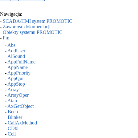
Nawigacja:
-
SCADA/HMI system PROMOTIC
-
Zawartość dokumentacji
-
Obiekty systemu PROMOTIC
-
Pm
-
Abs
-
AddUser
-
AlSound
-
AppFullName
-
AppName
-
AppPriority
-
AppQuit
-
AppStop
-
Array1
-
ArrayOper
-
Atan
-
AxGetObject
-
Beep
-
Blinker
-
CallAxMethod
-
CDbl
-
Ceil