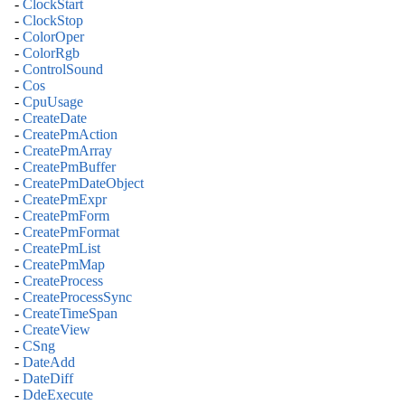
-
ClockStart
-
ClockStop
-
ColorOper
-
ColorRgb
-
ControlSound
-
Cos
-
CpuUsage
-
CreateDate
-
CreatePmAction
-
CreatePmArray
-
CreatePmBuffer
-
CreatePmDateObject
-
CreatePmExpr
-
CreatePmForm
-
CreatePmFormat
-
CreatePmList
-
CreatePmMap
-
CreateProcess
-
CreateProcessSync
-
CreateTimeSpan
-
CreateView
-
CSng
-
DateAdd
-
DateDiff
-
DdeExecute