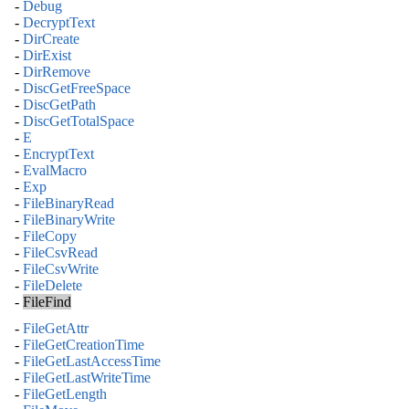
-
Debug
-
DecryptText
-
DirCreate
-
DirExist
-
DirRemove
-
DiscGetFreeSpace
-
DiscGetPath
-
DiscGetTotalSpace
-
E
-
EncryptText
-
EvalMacro
-
Exp
-
FileBinaryRead
-
FileBinaryWrite
-
FileCopy
-
FileCsvRead
-
FileCsvWrite
-
FileDelete
-
FileFind
-
FileGetAttr
-
FileGetCreationTime
-
FileGetLastAccessTime
-
FileGetLastWriteTime
-
FileGetLength