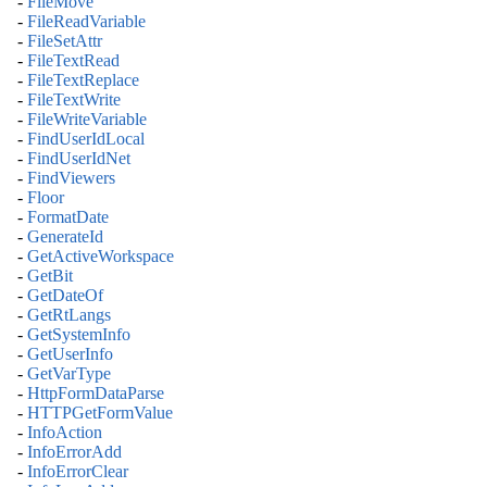
-
FileMove
-
FileReadVariable
-
FileSetAttr
-
FileTextRead
-
FileTextReplace
-
FileTextWrite
-
FileWriteVariable
-
FindUserIdLocal
-
FindUserIdNet
-
FindViewers
-
Floor
-
FormatDate
-
GenerateId
-
GetActiveWorkspace
-
GetBit
-
GetDateOf
-
GetRtLangs
-
GetSystemInfo
-
GetUserInfo
-
GetVarType
-
HttpFormDataParse
-
HTTPGetFormValue
-
InfoAction
-
InfoErrorAdd
-
InfoErrorClear