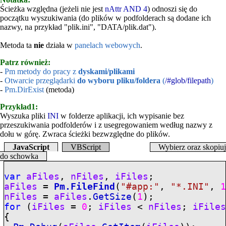
Ścieżka względna (jeżeli nie jest
nAttr AND 4
) odnoszi się do
początku wyszukiwania (do plików w podfolderach są dodane ich
nazwy, na przykład "plik.ini", "DATA/plik.dat").
Metoda ta
nie
działa w
panelach webowych
.
Patrz również:
-
Pm metody do pracy z
dyskami/plikami
-
Otwarcie przeglądarki
do wyboru pliku/foldera
(
/#glob/filepath
)
-
Pm.DirExist
(metoda)
Przykład1:
Wyszuka pliki
INI
w folderze aplikacji, ich wypisanie bez
przeszukiwania podfolderów i z usegregowaniem według nazwy z
dołu w górę. Zwraca ścieżki bezwzględne do plików.
JavaScript
VBScript
Wybierz oraz skopiuj
do schowka
var
aFiles
,
nFiles
,
iFiles
;
aFiles
=
Pm.FileFind
(
"
#app:
"
,
"*.INI"
,
nFiles
=
aFiles
.
GetSize
(
1
);
for
(
iFiles
=
0
;
iFiles
<
nFiles
;
iFile
{