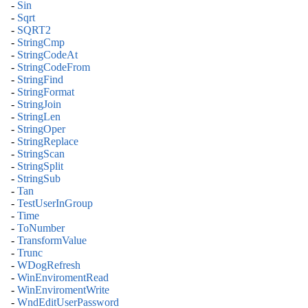
-
Sin
-
Sqrt
-
SQRT2
-
StringCmp
-
StringCodeAt
-
StringCodeFrom
-
StringFind
-
StringFormat
-
StringJoin
-
StringLen
-
StringOper
-
StringReplace
-
StringScan
-
StringSplit
-
StringSub
-
Tan
-
TestUserInGroup
-
Time
-
ToNumber
-
TransformValue
-
Trunc
-
WDogRefresh
-
WinEnviromentRead
-
WinEnviromentWrite
-
WndEditUserPassword