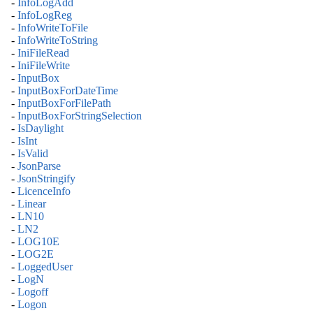
-
InfoLogAdd
-
InfoLogReg
-
InfoWriteToFile
-
InfoWriteToString
-
IniFileRead
-
IniFileWrite
-
InputBox
-
InputBoxForDateTime
-
InputBoxForFilePath
-
InputBoxForStringSelection
-
IsDaylight
-
IsInt
-
IsValid
-
JsonParse
-
JsonStringify
-
LicenceInfo
-
Linear
-
LN10
-
LN2
-
LOG10E
-
LOG2E
-
LoggedUser
-
LogN
-
Logoff
-
Logon