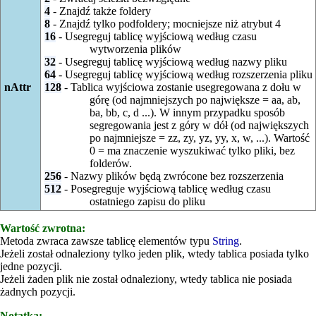
4
- Znajdź także foldery
8
- Znajdź tylko podfoldery; mocniejsze niż atrybut 4
16
- Usegreguj tablicę wyjściową według czasu
wytworzenia plików
32
- Usegreguj tablicę wyjściową według nazwy pliku
64
- Usegreguj tablicę wyjściową według rozszerzenia pliku
nAttr
128
- Tablica wyjściowa zostanie usegregowana z dołu w
górę (od najmniejszych po największe = aa, ab,
ba, bb, c, d ...). W innym przypadku sposób
segregowania jest z góry w dół (od największych
po najmniejsze = zz, zy, yz, yy, x, w, ...). Wartość
0 = ma znaczenie wyszukiwać tylko pliki, bez
folderów.
256
- Nazwy plików będą zwrócone bez rozszerzenia
512
- Posegreguje wyjściową tablicę według czasu
ostatniego zapisu do pliku
Wartość zwrotna:
Metoda zwraca zawsze tablicę elementów typu
String
.
Jeżeli został odnaleziony tylko jeden plik, wtedy tablica posiada tylko
jedne pozycji.
Jeżeli żaden plik nie został odnaleziony, wtedy tablica nie posiada
żadnych pozycji.
Notatka: