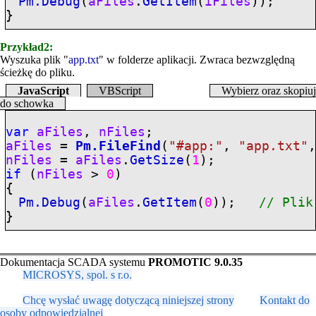
Pm.Debug
(
aFiles
.
GetItem
(
iFiles
));
}
Przykład2:
Wyszuka plik "
app.txt
" w folderze aplikacji. Zwraca bezwzględną
ścieżkę do pliku.
JavaScript
VBScript
Wybierz oraz skopiuj
do schowka
var
aFiles
,
nFiles
;
aFiles
=
Pm.FileFind
(
"
#app:
"
,
"app.txt"
nFiles
=
aFiles
.
GetSize
(
1
);
if
(
nFiles
>
0
)
{
Pm.Debug
(
aFiles
.
GetItem
(
0
));
// Plik
}
Dokumentacja SCADA systemu
PROMOTIC 9.0.35
MICROSYS, spol. s r.o.
Chcę wysłać uwagę dotyczącą niniejszej strony
Kontakt do
osoby odpowiedzialnej