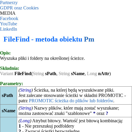
Partnerzy
GDPR oraz Cookies
MEDIA
Facebook
YouTube
LinkedIn
FileFind - metoda obiektu
Pm
Opis:
Wyszuka pliki i foldery na określonej ścieżce.
Składnia:
Variant
FileFind
(
String
sPath
,
String
sName
,
Long
nAttr
)
Parametry:
(
String
)
Ścieżka, na której będą wyszukiwane pliki.
sPath
Jest zalecane stosowanie ścieżki w składni PROMOTIC -
patrz
PROMOTIC ścieżka do plików lub folderów
.
(
String
)
Nazwy plików, które mają zostać wyszukane;
sName
można zastosować znaki "szablonowe"
*
oraz
?
(
Long
)
Atrybut bitowy. Wartość jest bitową kombinacją:
1
- Nie przeszukuj podfoldery
2
- Zwracaj ścieżki bezwzględne