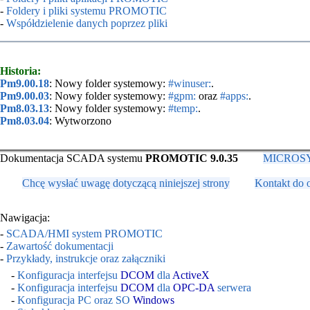
-
Foldery i pliki systemu PROMOTIC
-
Współdzielenie danych poprzez pliki
Historia:
Pm9.00.18
: Nowy folder systemowy:
#winuser:
.
Pm9.00.03
: Nowy folder systemowy:
#gpm:
oraz
#apps:
.
Pm8.03.13
: Nowy folder systemowy:
#temp:
.
Pm8.03.04
: Wytworzono
Dokumentacja SCADA systemu
PROMOTIC 9.0.35
MICROSYS,
Chcę wysłać uwagę dotyczącą niniejszej strony
Kontakt do 
Nawigacja:
-
SCADA/HMI system PROMOTIC
-
Zawartość dokumentacji
-
Przykłady, instrukcje oraz załączniki
-
Konfiguracja interfejsu
DCOM
dla
ActiveX
-
Konfiguracja interfejsu
DCOM
dla
OPC-DA
serwera
-
Konfiguracja PC oraz SO
Windows