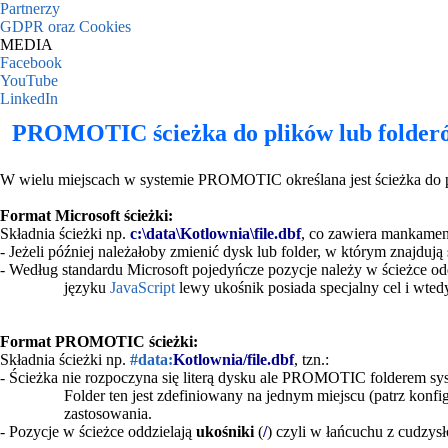
Partnerzy
GDPR oraz Cookies
MEDIA
Facebook
YouTube
LinkedIn
PROMOTIC ścieżka do plików lub folder
W wielu miejscach w systemie PROMOTIC określana jest ścieżka do pli
Format Microsoft ścieżki:
Składnia ścieżki np.
c:\data\Kotlownia\file.dbf
, co zawiera mankamen
- Jeżeli później należałoby zmienić dysk lub folder, w którym znajdują
- Według standardu Microsoft pojedyńcze pozycje należy w ścieżce o
języku
JavaScript
lewy ukośnik posiada specjalny cel i wted
Format PROMOTIC ścieżki:
Składnia ścieżki np.
#data:
Kotlownia/file.dbf
, tzn.:
- Ścieżka nie rozpoczyna się literą dysku ale PROMOTIC folderem 
Folder ten jest zdefiniowany na jednym miejscu (patrz konfig
zastosowania.
- Pozycje w ścieżce oddzielają
ukośniki
(
/
) czyli w łańcuchu z cudzys