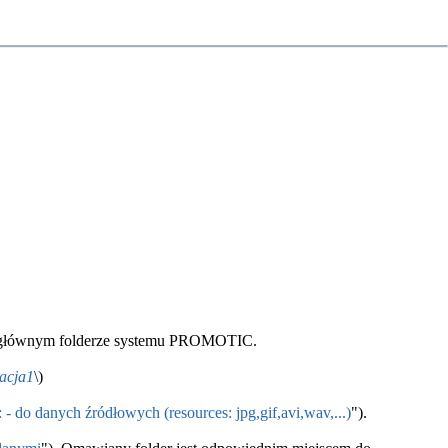
głównym folderze systemu PROMOTIC.
acja1
\
)
- do danych źródłowych (resources: jpg,gif,avi,wav,...)
").