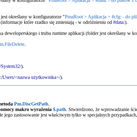
reślany w konfiguratorze "
PmaRoot > Aplikacja > #data: - do plików z
 jest określany w konfiguratorze "
PmaRoot > Aplikacja > #cfg: - do pl
(informacje które rzadko się zmieniają - w odróżnieniu od
#data:
).
eweloperskiego i trubu runtime aplikacji (folder jest określany w ko
m.FileDelete
.
/System32/
).
:/Users/<nazwa użytkownika>/
).
metoda
Pm.DiscGetPath
.
pomocy makro wyrażenia
$.path
. Stwierdzono, że wprowadzanie ści
ale jego zastosowanie jest właściwym tylko w specjalnych przypadkac