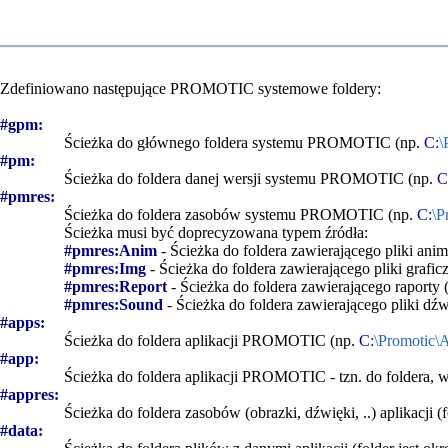
Zdefiniowano następujące PROMOTIC systemowe foldery:
#gpm:
Ścieżka do głównego foldera systemu PROMOTIC (np.
C:
\
#pm:
Ścieżka do foldera danej wersji systemu PROMOTIC (np.
C
#pmres:
Ścieżka do foldera zasobów systemu PROMOTIC (np.
C:
\P
Ścieżka musi być doprecyzowana typem źródła:
#pmres:Anim
-
Ścieżka do foldera zawierającego pliki anima
#pmres:Img
-
Ścieżka do foldera zawierającego pliki graficz
#pmres:Report
-
Ścieżka do foldera zawierającego raporty 
#pmres:Sound
-
Ścieżka do foldera zawierającego pliki dź
#apps:
Ścieżka do foldera aplikacji PROMOTIC (np.
C:
\Promotic\
#app:
Ścieżka do foldera aplikacji PROMOTIC - tzn. do foldera, w 
#appres:
Ścieżka do foldera zasobów (obrazki, dźwięki, ..) aplikacji (
#data: