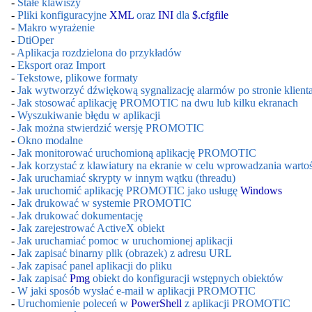
-
Stałe klawiszy
-
Pliki konfiguracyjne
XML
oraz
INI
dla
$.cfgfile
-
Makro wyrażenie
-
DtiOper
-
Aplikacja rozdzielona do przykładów
-
Eksport oraz Import
-
Tekstowe, plikowe formaty
-
Jak wytworzyć dźwiękową sygnalizację alarmów po stronie klien
-
Jak stosować aplikację PROMOTIC na dwu lub kilku ekranach
-
Wyszukiwanie błędu w aplikacji
-
Jak można stwierdzić wersję PROMOTIC
-
Okno modalne
-
Jak monitorować uruchomioną aplikację PROMOTIC
-
Jak korzystać z klawiatury na ekranie w celu wprowadzania warto
-
Jak uruchamiać skrypty w innym wątku (threadu)
-
Jak uruchomić aplikację PROMOTIC jako usługę
Windows
-
Jak drukować w systemie PROMOTIC
-
Jak drukować dokumentację
-
Jak zarejestrować ActiveX obiekt
-
Jak uruchamiać pomoc w uruchomionej aplikacji
-
Jak zapisać binarny plik (obrazek) z adresu URL
-
Jak zapisać panel aplikacji do pliku
-
Jak zapisać
Pmg
obiekt do konfiguracji wstępnych obiektów
-
W jaki sposób wysłać e-mail w aplikacji PROMOTIC
-
Uruchomienie poleceń w
PowerShell
z aplikacji PROMOTIC