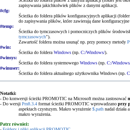
Ścieżka do foldera plików z danymi aplikacji (folder jest ok
zapisywania jakichkolwiek plików z danymi aplikacji.
#cfg:
Ścieżka do foldera plików konfiguracyjnych aplikacji (folder
do zapisywania plików, które zawierają dane konfiguracyjne 
#temp:
Ścieżka do tymczasowych i pomocniczych plików środowiska d
tymczasowych
").
Zawartość foldera można usunąć np. przy pomocy metody
P
#win:
Ścieżka do foldera
Windows
(np.
C:/Windows/
).
#winsys:
Ścieżka do foldera systemowego
Windows
(np.
C:/Windows
#winuser:
Ścieżka do foldera aktualnego użytkownika Windows (np.
C
Notatki:
- Do konwersji ścieżki PROMOTIC na Microsoft można zastosować
- Do wersji
Pm8.3.4
format ścieżki PROMOTIC wprowadzano
przy 
aspektach czystszym. Makro wyrażenie
$.path
nadal działa 
makro wyrażenia.
Patrz również:
-
Foldery i pliki aplikacji PROMOTIC