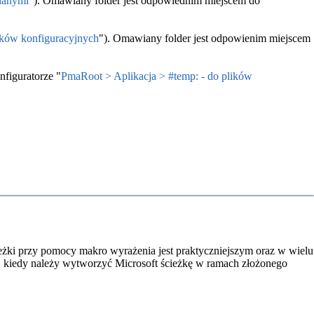
 danymi
"). Omawiany folder jest odpowiednim miejscem do
ików konfiguracyjnych
"). Omawiany folder jest odpowienim miejscem
nfiguratorze "
PmaRoot > Aplikacja > #temp: - do plików
eżki przy pomocy makro wyrażenia jest praktyczniejszym oraz w wielu
h, kiedy należy wytworzyć Microsoft ścieżkę w ramach złożonego