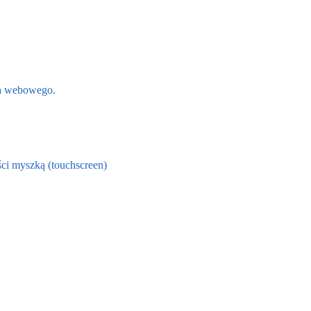
ta webowego.
ści myszką (touchscreen)