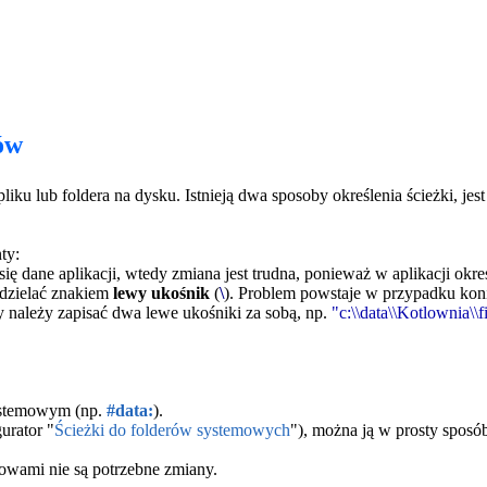
ów
ku lub foldera na dysku. Istnieją dwa sposoby określenia ścieżki, je
ty:
 się dane aplikacji, wtedy zmiana jest trudna, ponieważ w aplikacji okr
ddzielać znakiem
lewy ukośnik
(
\
). Problem powstaje w przypadku kon
y należy zapisać dwa lewe ukośniki za sobą, np.
"c:\\data\\Kotlownia\\f
systemowym (np.
#data:
).
urator "
Ścieżki do folderów systemowych
"), można ją w prosty sposó
łowami nie są potrzebne zmiany.