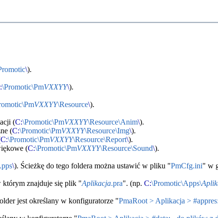
Promotic
\
).
:
\Promotic\Pm
VXXYY
\
).
romotic\Pm
VXXYY
\Resource
\
).
cji (
C:
\Promotic\Pm
VXXYY
\Resource\Anim
\
).
ne (
C:
\Promotic\Pm
VXXYY
\Resource\Img
\
).
(
C:
\Promotic\Pm
VXXYY
\Resource\Report
\
).
więkowe (
C:
\Promotic\Pm
VXXYY
\Resource\Sound
\
).
Apps
\
). Ścieżkę do tego foldera można ustawić w pliku "
PmCfg.ini
" w 
którym znajduje się plik "
Aplikacja
.pra
". (np.
C:
\Promotic\Apps\
Aplik
folder jest określany w konfiguratorze "
PmaRoot > Aplikacja > #appres: 