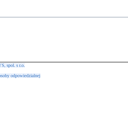
 spol. s r.o.
osoby odpowiedzialnej