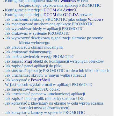
-
Konfiguracja komputera oraz SO
Windows
w celu
bezpiecznego użytkowania aplikacji PROMOTIC
-
Konfiguracja interfejsu
DCOM
dla
ActiveX
-
Konfiguracja interfejsu
DCOM
dla
OPC-DA
serwera
-
Jak uruchomić aplikację PROMOTIC jako usługę
Windows
-
Jak monitorować uruchomioną aplikację PROMOTIC
-
Jak wyszukiwać błędy w aplikacji PROMOTIC
-
Jak drukować w systemie PROMOTIC
-
Jak wytworzyć dźwiękową sygnalizację alarmów po stronie
klienta webowego.
-
Jak pracować z oknami modalnymi
-
Jak drukować dokumentację
-
Jak można stwierdzić wersję PROMOTIC
-
Jak zapisać
Pmg
obiekt do konfiguracji wstępnych obiektów
-
Jak zapisać panel aplikacji do pliku
-
Jak stosować aplikację PROMOTIC na dwu lub kilku ekranach
-
Jak uruchamiać skrypty w innym wątku (threadu)
-
Jak korzystać z
PowerShell
-
W jaki sposób wysłać e-mail w aplikacji PROMOTIC
-
Jak zarejestrować ActiveX obiekt
-
Jak uruchamiać pomoc w uruchomionej aplikacji
-
Jak zapisać binarny plik (obrazek) z adresu URL
-
Jak korzystać z klawiatury na ekranie w celu wprowadzania
wartości myszką (touchscreen)
-
Jak korzystać z kamery w systemie PROMOTIC