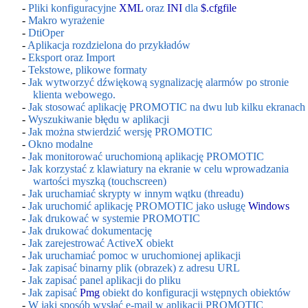
-
Pliki konfiguracyjne
XML
oraz
INI
dla
$.cfgfile
-
Makro wyrażenie
-
DtiOper
-
Aplikacja rozdzielona do przykładów
-
Eksport oraz Import
-
Tekstowe, plikowe formaty
-
Jak wytworzyć dźwiękową sygnalizację alarmów po stronie
klienta webowego.
-
Jak stosować aplikację PROMOTIC na dwu lub kilku ekranach
-
Wyszukiwanie błędu w aplikacji
-
Jak można stwierdzić wersję PROMOTIC
-
Okno modalne
-
Jak monitorować uruchomioną aplikację PROMOTIC
-
Jak korzystać z klawiatury na ekranie w celu wprowadzania
wartości myszką (touchscreen)
-
Jak uruchamiać skrypty w innym wątku (threadu)
-
Jak uruchomić aplikację PROMOTIC jako usługę
Windows
-
Jak drukować w systemie PROMOTIC
-
Jak drukować dokumentację
-
Jak zarejestrować ActiveX obiekt
-
Jak uruchamiać pomoc w uruchomionej aplikacji
-
Jak zapisać binarny plik (obrazek) z adresu URL
-
Jak zapisać panel aplikacji do pliku
-
Jak zapisać
Pmg
obiekt do konfiguracji wstępnych obiektów
-
W jaki sposób wysłać e-mail w aplikacji PROMOTIC