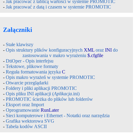
-
Jak pracować z tablicą wartości w systemie PROMOTIC
-
Jak pracować z datą i czasem w systemie PROMOTIC
Załączniki
-
Stałe klawiszy
-
Opis struktury plików konfiguracyjnych
XML
oraz
INI
do
zastosowania v makro wyrażeniu
$.cfgfile
-
DtiOper - Opis interfejsu
-
Tekstowe, plikowe formaty
-
Reguła formatowania języka
C
-
Opis makro wyrażeń w systemie PROMOTIC
-
Otwarcie przeglądarki
-
Foldery i pliki aplikacji PROMOTIC
-
Opis pliku INI aplikacji (
Aplikacja
.ini)
-
PROMOTIC ścieżka do plików lub folderów
-
Eksport oraz Import
-
Oprogramowanie
RunLater
-
Sieci komputerowe i Ethernet - Notatki oraz narzędzia
-
Grafika wektorowa SVG
-
Tabela kodów ASCII