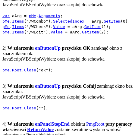
JavaScript
VBScript
Wybierz oraz skopiuj do schowka
var
aArg
=
pMe
.
Arguments
;
pMe
.
Items
(
"/WCombo"
).
SelectedIndex
=
aArg
.
GetItem
(
0
);
pMe
.
Items
(
"/WCheck"
).
Value
=
aArg
.
GetItem
(
1
);
pMe
.
Items
(
"/WEdit"
).
Value
=
aArg
.
GetItem
(
2
);
2)
W zdarzeniu
onButtonUp
przycisku
OK
zamknąć okno z
znacznikiem
ok
.
JavaScript
VBScript
Wybierz oraz skopiuj do schowka
pMe
.
Root
.
Close
(
"ok"
);
3)
W zdarzeniu
onButtonUp
przycisku
Cofnij
zamknąć okno bez
znaczniku.
JavaScript
VBScript
Wybierz oraz skopiuj do schowka
pMe
.
Root
.
Close
(
""
);
4)
W zdarzeniu
onPanelStopEnd
obiektu
PmgRoot
przy pomocy
właściwości
ReturnValue
zostanie zwrotnie wysłana wartość
odczytana z
Pmg
obiektów edycji.