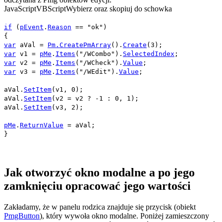
JavaScript
VBScript
Wybierz oraz skopiuj do schowka
if
(
pEvent
.
Reason
==
"ok"
)
{
var
aVal
=
Pm.CreatePmArray
().
Create
(
3
);
var
v1
=
pMe
.
Items
(
"/WCombo"
).
SelectedIndex
;
var
v2
=
pMe
.
Items
(
"/WCheck"
).
Value
;
var
v3
=
pMe
.
Items
(
"/WEdit"
).
Value
;
aVal
.
SetItem
(
v1
,
0
);
aVal
.
SetItem
(
v2
=
v2
?
-1
:
0
,
1
);
aVal
.
SetItem
(
v3
,
2
);
pMe
.
ReturnValue
=
aVal
;
}
Jak otworzyć okno modalne a po jego
zamknięciu opracować jego wartości
Zakładamy, że w panelu rodzica znajduje się przycisk (obiekt
PmgButton
), który wywoła okno modalne. Poniżej zamieszczony