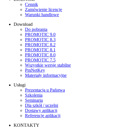
Cennik
Zamówienie licencje
Warunki handlowe
Download
Do pobrania
PROMOTIC 9.0
PROMOTIC 8.3
PROMOTIC 8.2
PROMOTIC 8.1
PROMOTIC 8.0
PROMOTIC 7.5
Wszystkie wersje stabilne
PmNetKey
Materiały informacyjne
Usługi
Prezentacja u Państwa
Szkolenia
Seminaria
Dla szkół / uczelni
Dostawy aplikacji
Referencje aplikacji
KONTAKTY