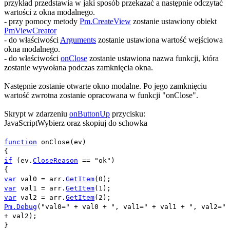
przykład przedstawia w jaki sposób przekazać a następnie odczytać
wartości z okna modalnego.
- przy pomocy metody
Pm.CreateView
zostanie ustawiony obiekt
PmViewCreator
- do właściwości
Arguments
zostanie ustawiona wartość wejściowa
okna modalnego.
- do właściwości
onClose
zostanie ustawiona nazwa funkcji, która
zostanie wywołana podczas zamknięcia okna.
Następnie zostanie otwarte okno modalne. Po jego zamknięciu
wartość zwrotna zostanie opracowana w funkcji "
onClose
".
Skrypt w zdarzeniu
onButtonUp
przycisku:
JavaScript
Wybierz oraz skopiuj do schowka
function
onClose
(
ev
)
{
if
(
ev
.
CloseReason
==
"ok"
)
{
var
val0
=
arr
.
GetItem
(
0
);
var
val1
=
arr
.
GetItem
(
1
);
var
val2
=
arr
.
GetItem
(
2
);
Pm.Debug
(
"val0="
+
val0
+
", val1="
+
val1
+
", val2="
+
val2
);
}