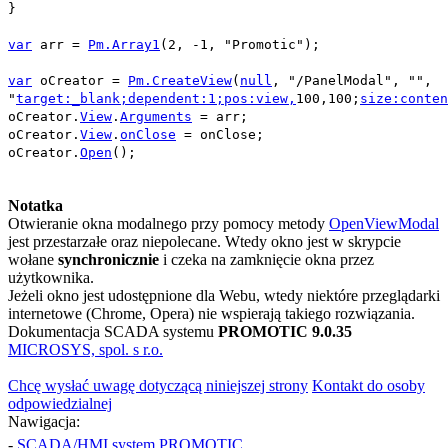
}
var
arr
=
Pm.Array1
(
2
,
-1
,
"Promotic"
);
var
oCreator
=
Pm.CreateView
(
null
,
"/PanelModal"
,
""
,
"
target:_blank;
dependent:1;
pos:view,
100,100;
size:conten
oCreator
.
View
.
Arguments
=
arr
;
oCreator
.
View
.
onClose
=
onClose
;
oCreator
.
Open
();
Notatka
Otwieranie okna modalnego przy pomocy metody
OpenViewModal
jest przestarzałe oraz niepolecane. Wtedy okno jest w skrypcie
wołane
synchronicznie
i czeka na zamknięcie okna przez
użytkownika.
Jeżeli okno jest udostępnione dla Webu, wtedy niektóre przeglądarki
internetowe (
Chrome
,
Opera
) nie wspierają takiego rozwiązania.
Dokumentacja SCADA systemu
PROMOTIC 9.0.35
MICROSYS, spol. s r.o.
Chcę wysłać uwagę dotyczącą niniejszej strony
Kontakt do osoby
odpowiedzialnej
Nawigacja:
-
SCADA/HMI system PROMOTIC