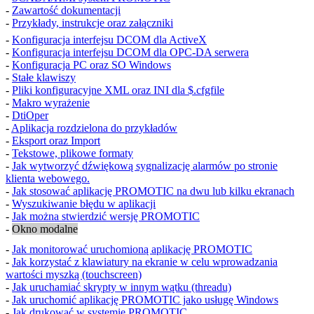
-
Zawartość dokumentacji
-
Przykłady, instrukcje oraz załączniki
-
Konfiguracja interfejsu
DCOM
dla
ActiveX
-
Konfiguracja interfejsu
DCOM
dla
OPC-DA
serwera
-
Konfiguracja PC oraz SO
Windows
-
Stałe klawiszy
-
Pliki konfiguracyjne
XML
oraz
INI
dla
$.cfgfile
-
Makro wyrażenie
-
DtiOper
-
Aplikacja rozdzielona do przykładów
-
Eksport oraz Import
-
Tekstowe, plikowe formaty
-
Jak wytworzyć dźwiękową sygnalizację alarmów po stronie
klienta webowego.
-
Jak stosować aplikację PROMOTIC na dwu lub kilku ekranach
-
Wyszukiwanie błędu w aplikacji
-
Jak można stwierdzić wersję PROMOTIC
-
Okno modalne
-
Jak monitorować uruchomioną aplikację PROMOTIC
-
Jak korzystać z klawiatury na ekranie w celu wprowadzania
wartości myszką (touchscreen)
-
Jak uruchamiać skrypty w innym wątku (threadu)
-
Jak uruchomić aplikację PROMOTIC jako usługę
Windows
-
Jak drukować w systemie PROMOTIC