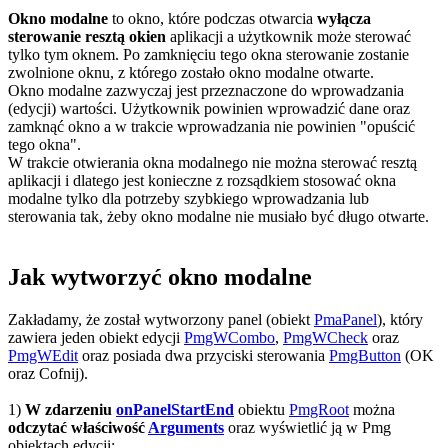
Okno modalne
to okno, które podczas otwarcia
wyłącza
sterowanie resztą okien
aplikacji a użytkownik może sterować
tylko tym oknem. Po zamknięciu tego okna sterowanie zostanie
zwolnione oknu, z którego zostało okno modalne otwarte.
Okno modalne zazwyczaj jest przeznaczone do wprowadzania
(edycji) wartości. Użytkownik powinien wprowadzić dane oraz
zamknąć okno a w trakcie wprowadzania nie powinien "opuścić
tego okna".
W trakcie otwierania okna modalnego nie można sterować resztą
aplikacji i dlatego jest konieczne z rozsądkiem stosować okna
modalne tylko dla potrzeby szybkiego wprowadzania lub
sterowania tak, żeby okno modalne nie musiało być długo otwarte.
Jak wytworzyć okno modalne
Zakładamy, że został wytworzony panel (obiekt
PmaPanel
), który
zawiera jeden obiekt edycji
PmgWCombo
,
PmgWCheck
oraz
PmgWEdit
oraz posiada dwa przyciski sterowania
PmgButton
(
OK
oraz
Cofnij
).
1)
W zdarzeniu
onPanelStartEnd
obiektu
PmgRoot
można
odczytać właściwość
Arguments
oraz wyświetlić ją w
Pmg
obiektach edycji: