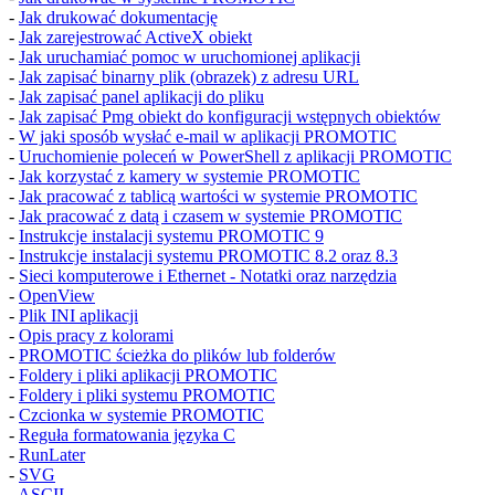
-
Jak drukować dokumentację
-
Jak zarejestrować ActiveX obiekt
-
Jak uruchamiać pomoc w uruchomionej aplikacji
-
Jak zapisać binarny plik (obrazek) z adresu URL
-
Jak zapisać panel aplikacji do pliku
-
Jak zapisać
Pmg
obiekt do konfiguracji wstępnych obiektów
-
W jaki sposób wysłać e-mail w aplikacji PROMOTIC
-
Uruchomienie poleceń w
PowerShell
z aplikacji PROMOTIC
-
Jak korzystać z kamery w systemie PROMOTIC
-
Jak pracować z tablicą wartości w systemie PROMOTIC
-
Jak pracować z datą i czasem w systemie PROMOTIC
-
Instrukcje instalacji systemu PROMOTIC 9
-
Instrukcje instalacji systemu PROMOTIC 8.2 oraz 8.3
-
Sieci komputerowe i Ethernet - Notatki oraz narzędzia
-
OpenView
-
Plik INI aplikacji
-
Opis pracy z kolorami
-
PROMOTIC ścieżka do plików lub folderów
-
Foldery i pliki aplikacji PROMOTIC
-
Foldery i pliki systemu PROMOTIC
-
Czcionka w systemie PROMOTIC
-
Reguła formatowania języka
C
-
RunLater
-
SVG
-
ASCII