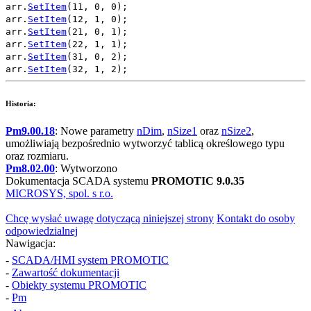
arr
.
SetItem
(
11
,
0
,
0
);
arr
.
SetItem
(
12
,
1
,
0
);
arr
.
SetItem
(
21
,
0
,
1
);
arr
.
SetItem
(
22
,
1
,
1
);
arr
.
SetItem
(
31
,
0
,
2
);
arr
.
SetItem
(
32
,
1
,
2
);
Historia:
Pm9.00.18
: Nowe parametry
nDim
,
nSize1
oraz
nSize2
,
umożliwiają bezpośrednio wytworzyć tablicą określowego typu
oraz rozmiaru.
Pm8.02.00
: Wytworzono
Dokumentacja SCADA systemu
PROMOTIC 9.0.35
MICROSYS, spol. s r.o.
Chcę wysłać uwagę dotyczącą niniejszej strony
Kontakt do osoby
odpowiedzialnej
Nawigacja:
-
SCADA/HMI system PROMOTIC
-
Zawartość dokumentacji
-
Obiekty systemu PROMOTIC
-
Pm