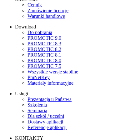
Cennik
Zamówienie licencje
Warunki handlowe
Download
Do pobrania
PROMOTIC 9.0
PROMOTIC 8.3
PROMOTIC 8.2
PROMOTIC 8.1
PROMOTIC 8.0
PROMOTIC 7.5
Wszystkie wersje stabilne
PmNetKey
Materiały informacyjne
Usługi
Prezentacja u Państwa
Szkolenia
Seminaria
Dla szkół / uczelni
Dostawy aplikacji
Referencje aplikacji
KONTAKTY