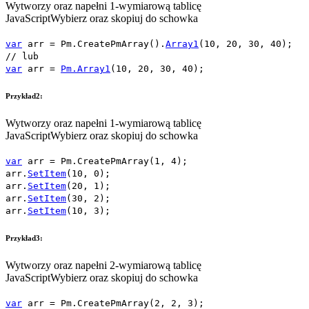
Wytworzy oraz napełni 1-wymiarową tablicę
JavaScript
Wybierz oraz skopiuj do schowka
var
arr
=
Pm.CreatePmArray
().
Array1
(
10
,
20
,
30
,
40
);
// lub
var
arr
=
Pm.Array1
(
10
,
20
,
30
,
40
);
Przykład2:
Wytworzy oraz napełni 1-wymiarową tablicę
JavaScript
Wybierz oraz skopiuj do schowka
var
arr
=
Pm.CreatePmArray
(
1
,
4
);
arr
.
SetItem
(
10
,
0
);
arr
.
SetItem
(
20
,
1
);
arr
.
SetItem
(
30
,
2
);
arr
.
SetItem
(
10
,
3
);
Przykład3:
Wytworzy oraz napełni 2-wymiarową tablicę
JavaScript
Wybierz oraz skopiuj do schowka
var
arr
=
Pm.CreatePmArray
(
2
,
2
,
3
);