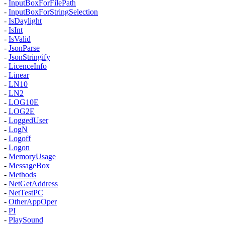
-
InputBoxForFilePath
-
InputBoxForStringSelection
-
IsDaylight
-
IsInt
-
IsValid
-
JsonParse
-
JsonStringify
-
LicenceInfo
-
Linear
-
LN10
-
LN2
-
LOG10E
-
LOG2E
-
LoggedUser
-
LogN
-
Logoff
-
Logon
-
MemoryUsage
-
MessageBox
-
Methods
-
NetGetAddress
-
NetTestPC
-
OtherAppOper
-
PI
-
PlaySound