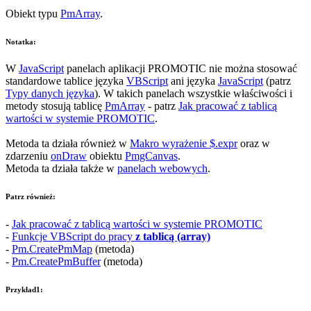
Obiekt typu
PmArray
.
Notatka:
W
JavaScript
panelach aplikacji PROMOTIC nie można stosować
standardowe tablice języka
VBScript
ani języka
JavaScript
(patrz
Typy danych języka
). W takich panelach wszystkie właściwości i
metody stosują tablicę
PmArray
- patrz
Jak pracować z tablicą
wartości w systemie PROMOTIC
.
Metoda ta działa również w
Makro wyrażenie
$.expr
oraz w
zdarzeniu
onDraw
obiektu
PmgCanvas
.
Metoda ta działa także w
panelach webowych
.
Patrz również:
-
Jak pracować z tablicą wartości w systemie PROMOTIC
-
Funkcje VBScript do pracy
z tablicą (array)
-
Pm.CreatePmMap
(metoda)
-
Pm.CreatePmBuffer
(metoda)
Przykład1: