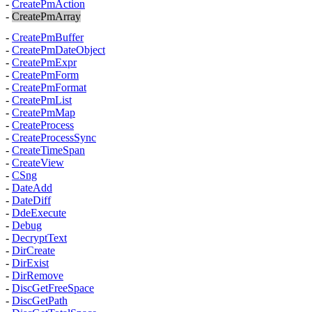
-
CreatePmAction
-
CreatePmArray
-
CreatePmBuffer
-
CreatePmDateObject
-
CreatePmExpr
-
CreatePmForm
-
CreatePmFormat
-
CreatePmList
-
CreatePmMap
-
CreateProcess
-
CreateProcessSync
-
CreateTimeSpan
-
CreateView
-
CSng
-
DateAdd
-
DateDiff
-
DdeExecute
-
Debug
-
DecryptText
-
DirCreate
-
DirExist
-
DirRemove
-
DiscGetFreeSpace
-
DiscGetPath