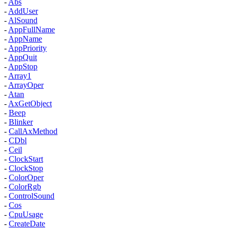
-
Abs
-
AddUser
-
AlSound
-
AppFullName
-
AppName
-
AppPriority
-
AppQuit
-
AppStop
-
Array1
-
ArrayOper
-
Atan
-
AxGetObject
-
Beep
-
Blinker
-
CallAxMethod
-
CDbl
-
Ceil
-
ClockStart
-
ClockStop
-
ColorOper
-
ColorRgb
-
ControlSound
-
Cos
-
CpuUsage
-
CreateDate