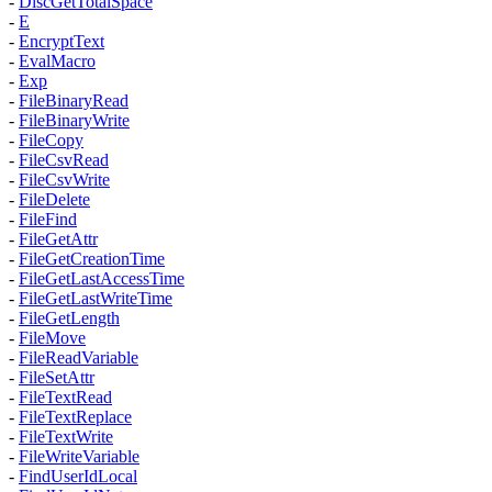
-
DiscGetTotalSpace
-
E
-
EncryptText
-
EvalMacro
-
Exp
-
FileBinaryRead
-
FileBinaryWrite
-
FileCopy
-
FileCsvRead
-
FileCsvWrite
-
FileDelete
-
FileFind
-
FileGetAttr
-
FileGetCreationTime
-
FileGetLastAccessTime
-
FileGetLastWriteTime
-
FileGetLength
-
FileMove
-
FileReadVariable
-
FileSetAttr
-
FileTextRead
-
FileTextReplace
-
FileTextWrite
-
FileWriteVariable
-
FindUserIdLocal