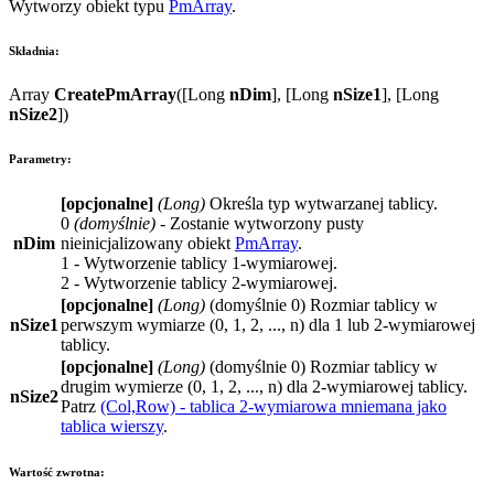
Wytworzy obiekt typu
PmArray
.
Składnia:
Array
CreatePmArray
([
Long
nDim
], [
Long
nSize1
], [
Long
nSize2
])
Parametry:
[opcjonalne]
(
Long
)
Określa typ wytwarzanej tablicy.
0
(domyślnie)
- Zostanie wytworzony pusty
nDim
nieinicjalizowany obiekt
PmArray
.
1
- Wytworzenie tablicy 1-wymiarowej.
2
- Wytworzenie tablicy 2-wymiarowej.
[opcjonalne]
(
Long
)
(domyślnie
0
) Rozmiar tablicy w
nSize1
perwszym wymiarze (0, 1, 2, ..., n) dla 1 lub 2-wymiarowej
tablicy.
[opcjonalne]
(
Long
)
(domyślnie
0
) Rozmiar tablicy w
drugim wymierze (0, 1, 2, ..., n) dla 2-wymiarowej tablicy.
nSize2
Patrz
(Col,Row) - tablica 2-wymiarowa mniemana jako
tablica wierszy
.
Wartość zwrotna: