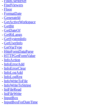
-
FindUserIdNet
-
FindViewers
-
Floor
-
FormatDate
-
GenerateId
-
GetActiveWorkspace
-
GetBit
-
GetDateOf
-
GetRtLangs
-
GetSystemInfo
-
GetUserInfo
-
GetVarType
-
HttpFormDataParse
-
HTTPGetFormValue
-
InfoAction
-
InfoErrorAdd
-
InfoErrorClear
-
InfoLogAdd
-
InfoLogReg
-
InfoWriteToFile
-
InfoWriteToString
-
IniFileRead
-
IniFileWrite
-
InputBox
-
InputBoxForDateTime