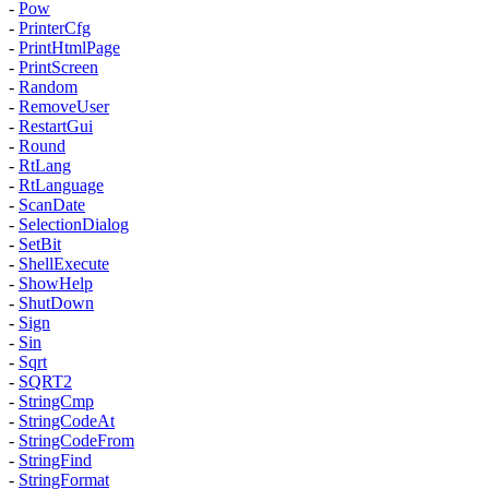
-
Pow
-
PrinterCfg
-
PrintHtmlPage
-
PrintScreen
-
Random
-
RemoveUser
-
RestartGui
-
Round
-
RtLang
-
RtLanguage
-
ScanDate
-
SelectionDialog
-
SetBit
-
ShellExecute
-
ShowHelp
-
ShutDown
-
Sign
-
Sin
-
Sqrt
-
SQRT2
-
StringCmp
-
StringCodeAt
-
StringCodeFrom
-
StringFind
-
StringFormat