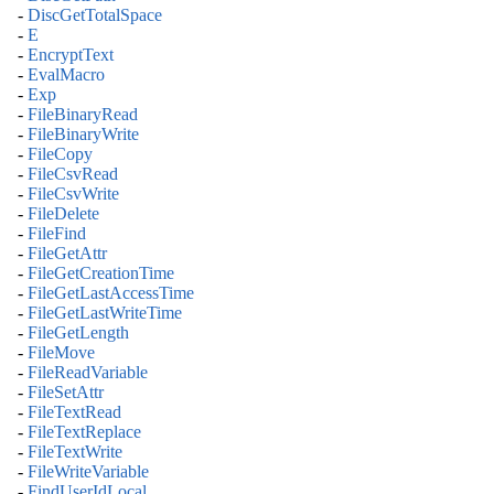
-
DiscGetTotalSpace
-
E
-
EncryptText
-
EvalMacro
-
Exp
-
FileBinaryRead
-
FileBinaryWrite
-
FileCopy
-
FileCsvRead
-
FileCsvWrite
-
FileDelete
-
FileFind
-
FileGetAttr
-
FileGetCreationTime
-
FileGetLastAccessTime
-
FileGetLastWriteTime
-
FileGetLength
-
FileMove
-
FileReadVariable
-
FileSetAttr
-
FileTextRead
-
FileTextReplace
-
FileTextWrite
-
FileWriteVariable
-
FindUserIdLocal