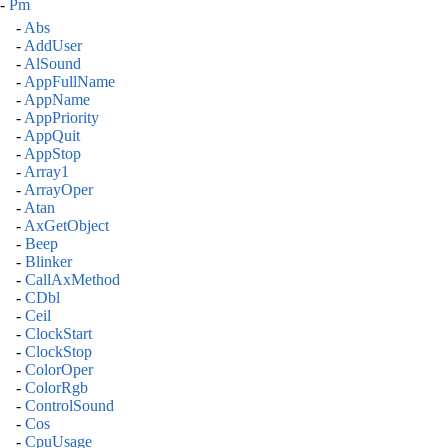
-
Pm
-
Abs
-
AddUser
-
AlSound
-
AppFullName
-
AppName
-
AppPriority
-
AppQuit
-
AppStop
-
Array1
-
ArrayOper
-
Atan
-
AxGetObject
-
Beep
-
Blinker
-
CallAxMethod
-
CDbl
-
Ceil
-
ClockStart
-
ClockStop
-
ColorOper
-
ColorRgb
-
ControlSound
-
Cos
-
CpuUsage