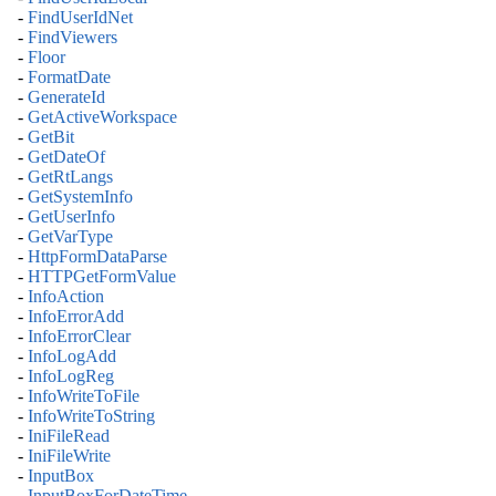
-
FindUserIdNet
-
FindViewers
-
Floor
-
FormatDate
-
GenerateId
-
GetActiveWorkspace
-
GetBit
-
GetDateOf
-
GetRtLangs
-
GetSystemInfo
-
GetUserInfo
-
GetVarType
-
HttpFormDataParse
-
HTTPGetFormValue
-
InfoAction
-
InfoErrorAdd
-
InfoErrorClear
-
InfoLogAdd
-
InfoLogReg
-
InfoWriteToFile
-
InfoWriteToString
-
IniFileRead
-
IniFileWrite
-
InputBox
-
InputBoxForDateTime