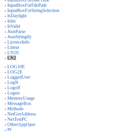
-
InputBoxForFilePath
-
InputBoxForStringSelection
-
IsDaylight
-
IsInt
-
IsValid
-
JsonParse
-
JsonStringify
-
LicenceInfo
-
Linear
-
LN10
-
LN2
-
LOG10E
-
LOG2E
-
LoggedUser
-
LogN
-
Logoff
-
Logon
-
MemoryUsage
-
MessageBox
-
Methods
-
NetGetAddress
-
NetTestPC
-
OtherAppOper
-
PI