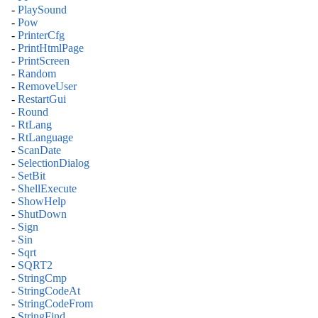
-
PlaySound
-
Pow
-
PrinterCfg
-
PrintHtmlPage
-
PrintScreen
-
Random
-
RemoveUser
-
RestartGui
-
Round
-
RtLang
-
RtLanguage
-
ScanDate
-
SelectionDialog
-
SetBit
-
ShellExecute
-
ShowHelp
-
ShutDown
-
Sign
-
Sin
-
Sqrt
-
SQRT2
-
StringCmp
-
StringCodeAt
-
StringCodeFrom
-
StringFind