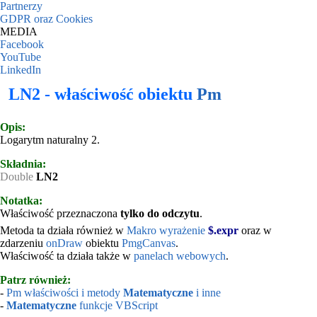
Partnerzy
GDPR oraz Cookies
MEDIA
Facebook
YouTube
LinkedIn
LN2 - właściwość obiektu
Pm
Opis:
Logarytm naturalny 2.
Składnia:
Double
LN2
Notatka:
Właściwość przeznaczona
tylko do odczytu
.
Metoda ta działa również w
Makro wyrażenie
$.expr
oraz w
zdarzeniu
onDraw
obiektu
PmgCanvas
.
Właściwość ta działa także w
panelach webowych
.
Patrz również:
-
Pm właściwości i metody
Matematyczne
i inne
-
Matematyczne
funkcje VBScript