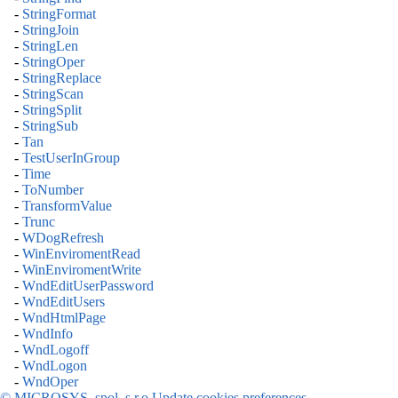
-
StringFormat
-
StringJoin
-
StringLen
-
StringOper
-
StringReplace
-
StringScan
-
StringSplit
-
StringSub
-
Tan
-
TestUserInGroup
-
Time
-
ToNumber
-
TransformValue
-
Trunc
-
WDogRefresh
-
WinEnviromentRead
-
WinEnviromentWrite
-
WndEditUserPassword
-
WndEditUsers
-
WndHtmlPage
-
WndInfo
-
WndLogoff
-
WndLogon
-
WndOper
© MICROSYS, spol. s r.o.
Update cookies preferences