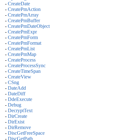
-
CreateDate
-
CreatePmAction
-
CreatePmArray
-
CreatePmBuffer
-
CreatePmDateObject
-
CreatePmExpr
-
CreatePmForm
-
CreatePmFormat
-
CreatePmList
-
CreatePmMap
-
CreateProcess
-
CreateProcessSync
-
CreateTimeSpan
-
CreateView
-
CSng
-
DateAdd
-
DateDiff
-
DdeExecute
-
Debug
-
DecryptText
-
DirCreate
-
DirExist
-
DirRemove
-
DiscGetFreeSpace
-
DiscGetPath