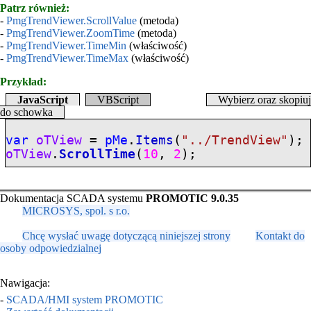
Patrz również:
-
PmgTrendViewer.ScrollValue
(metoda)
-
PmgTrendViewer.ZoomTime
(metoda)
-
PmgTrendViewer.TimeMin
(właściwość)
-
PmgTrendViewer.TimeMax
(właściwość)
Przykład:
JavaScript
VBScript
Wybierz oraz skopiuj
do schowka
var
oTView
=
pMe
.
Items
(
"../TrendView"
);
oTView
.
ScrollTime
(
10
,
2
);
Dokumentacja SCADA systemu
PROMOTIC 9.0.35
MICROSYS, spol. s r.o.
Chcę wysłać uwagę dotyczącą niniejszej strony
Kontakt do
osoby odpowiedzialnej
Nawigacja:
-
SCADA/HMI system PROMOTIC