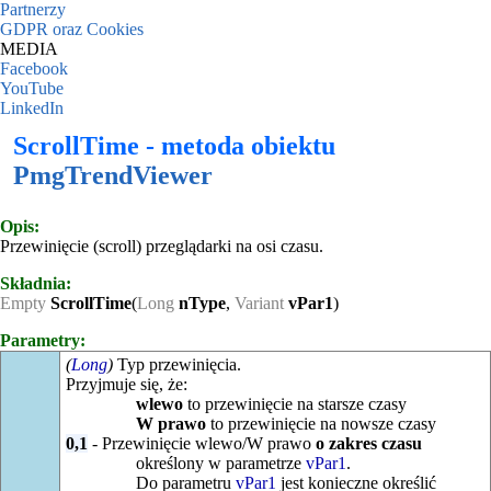
Partnerzy
GDPR oraz Cookies
MEDIA
Facebook
YouTube
LinkedIn
ScrollTime - metoda obiektu
PmgTrendViewer
Opis:
Przewinięcie (scroll) przeglądarki na osi czasu.
Składnia:
Empty
ScrollTime
(
Long
nType
,
Variant
vPar1
)
Parametry:
(
Long
)
Typ przewinięcia.
Przyjmuje się, że:
wlewo
to przewinięcie na starsze czasy
W prawo
to przewinięcie na nowsze czasy
0,1
- Przewinięcie wlewo/W prawo
o zakres czasu
określony w parametrze
vPar1
.
Do parametru
vPar1
jest konieczne określić