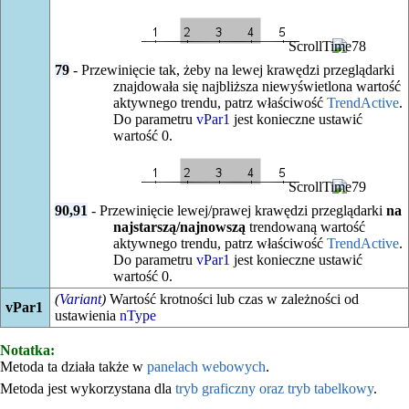
79
- Przewinięcie tak, żeby na lewej krawędzi przeglądarki
znajdowała się najbliższa niewyświetlona wartość
aktywnego trendu, patrz właściwość
TrendActive
.
Do parametru
vPar1
jest konieczne ustawić
wartość 0.
90,91
- Przewinięcie lewej/prawej krawędzi przeglądarki
na
najstarszą/najnowszą
trendowaną wartość
aktywnego trendu, patrz właściwość
TrendActive
.
Do parametru
vPar1
jest konieczne ustawić
wartość 0.
(
Variant
)
Wartość krotności lub czas w zależności od
vPar1
ustawienia
nType
Notatka:
Metoda ta działa także w
panelach webowych
.
Metoda jest wykorzystana dla
tryb graficzny oraz tryb tabelkowy
.