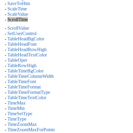
-
SaveToHtm
-
ScaleTime
-
ScaleValue
-
ScrollTime
-
ScrollValue
-
SetUserControl
-
TableHeadBgColor
-
TableHeadFont
-
TableHeadRowHigh
-
TableHeadTextColor
-
TableOper
-
TableRowHigh
-
TableTimeBgColor
-
TableTimeColumnWidth
-
TableTimeFont
-
TableTimeFormat
-
TableTimeFormatType
-
TableTimeTextColor
-
TimeMax
-
TimeMin
-
TimeSetType
-
TimeType
-
TimeZoomMax
-
TimeZoomMaxForPoints