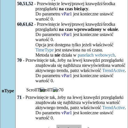
50,51,52
- Przewinięcie lewej/prawej krawędzi/środka
przeglądarki
na czas bieżący
.
Do parametru
vPar1
jest konieczne ustawić
wartość 0.
60,61,62
- Przewinięcie lewej/prawej krawędzi/środka
przeglądarki
na czas wprowadzony w oknie
.
Do parametru
vPar1
jest konieczne ustawić
wartość 0.
Opcja jest dostępna tylko jeżeli właściwość
TimeType
jest ustawiona na oś czasu.
Metoda ta
nie
działa w
panelach webowych
.
70
- Przewinięcie tak, żeby na lewej krawędzi przeglądarki
znajdowała się najbliższa niewyświetlona wartość
aktywnego trendu, patrz właściwość
TrendActive
.
Do parametru
vPar1
jest konieczne ustawić
wartość 0.
nType
71
- Przewinięcie tak, żeby na lewej krawędzi przeglądarki
znajdowała się najbliższa wyświetlona wartość
aktywnego trendu, patrz właściwość
TrendActive
.
Do parametru
vPar1
jest konieczne ustawić
wartość 0.