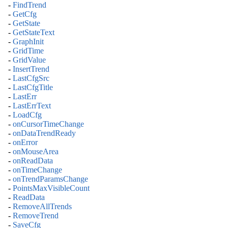
-
FindTrend
-
GetCfg
-
GetState
-
GetStateText
-
GraphInit
-
GridTime
-
GridValue
-
InsertTrend
-
LastCfgSrc
-
LastCfgTitle
-
LastErr
-
LastErrText
-
LoadCfg
-
onCursorTimeChange
-
onDataTrendReady
-
onError
-
onMouseArea
-
onReadData
-
onTimeChange
-
onTrendParamsChange
-
PointsMaxVisibleCount
-
ReadData
-
RemoveAllTrends
-
RemoveTrend
-
SaveCfg