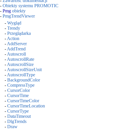
-
Zawartość dokumentacji
-
Obiekty systemu PROMOTIC
-
Pmg
obiekty
-
PmgTrendViewer
-
Wygląd
-
Trendy
-
Przeglądarka
-
Action
-
AddServer
-
AddTrend
-
Autoscroll
-
AutoscrollRate
-
AutoscrollSize
-
AutoscrollSizeUnit
-
AutoscrollType
-
BackgroundColor
-
CompressType
-
CursorColor
-
CursorTime
-
CursorTimeColor
-
CursorTimeLocation
-
CursorType
-
DataTimeout
-
DlgTrends
-
Draw