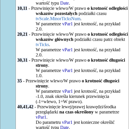
wartość typu
Date
.
10,11
- Przewinięcie wlewo/W prawo
o krotność odległości
wskazów pozostałych
podziałki czasu
tvScale.MinorTicksNum
.
W parametrze
vPar1
jest krotność, na przykład
2.0.
20,21
- Przewinięcie wlewo/W prawo
o krotność odległości
wskazów głównych
podziałki czasu patrz obiekt
tvTicks
.
W parametrze
vPar1
jest krotność, na przykład
2.0.
30,31
- Przewinięcie wlewo/W prawo
o krotność długości
strony
.
W parametrze
vPar1
jest krotność, na przykład
1.0.
35
- Przewinięcie wlewo/W prawo
o krotność długości
strony
.
W parametrze
vPar1
jest krotność, na przykład
-1.0, znak określa kierunek przewinięcia
(-1=wlewo, 1=W prawo).
40,41,42
- Przewinięcie lewej/prawej krawędzi/środka
przeglądarki
na czas określony
w parametrze
vPar1
.
Do parametru
vPar1
jest konieczne określić
wartość typu
Date
.