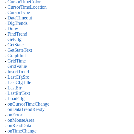
-
CursorTimeColor
-
CursorTimeLocation
-
CursorType
-
DataTimeout
-
DlgTrends
-
Draw
-
FindTrend
-
GetCfg
-
GetState
-
GetStateText
-
GraphInit
-
GridTime
-
GridValue
-
InsertTrend
-
LastCfgSrc
-
LastCfgTitle
-
LastErr
-
LastErrText
-
LoadCfg
-
onCursorTimeChange
-
onDataTrendReady
-
onError
-
onMouseArea
-
onReadData
-
onTimeChange