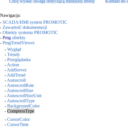
Chcę wysłać uwagę dotyczącą niniejszej strony
Kontakt do 
Nawigacja:
-
SCADA/HMI system PROMOTIC
-
Zawartość dokumentacji
-
Obiekty systemu PROMOTIC
-
Pmg
obiekty
-
PmgTrendViewer
-
Wygląd
-
Trendy
-
Przeglądarka
-
Action
-
AddServer
-
AddTrend
-
Autoscroll
-
AutoscrollRate
-
AutoscrollSize
-
AutoscrollSizeUnit
-
AutoscrollType
-
BackgroundColor
-
CompressType
-
CursorColor
-
CursorTime