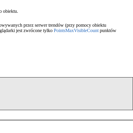
o obiektu.
howywanych przez serwer trendów (przy pomocy obiektu
glądarki jest zwrócone tylko
PointsMaxVisibleCount
punktów