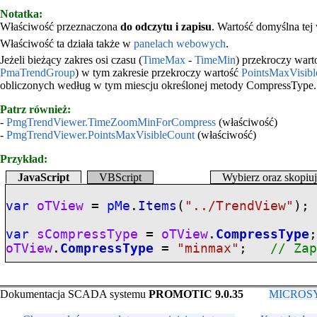
Notatka:
Właściwość przeznaczona
do odczytu i zapisu
. Wartość domyślna tej
Właściwość ta działa także w
panelach webowych
.
Jeżeli bieżący zakres osi czasu (
TimeMax
-
TimeMin
) przekroczy war
PmaTrendGroup
) w tym zakresie przekroczy wartość
PointsMaxVisib
obliczonych według w tym miescju określonej metody CompressType.
Patrz również:
-
PmgTrendViewer.TimeZoomMinForCompress
(właściwość)
-
PmgTrendViewer.PointsMaxVisibleCount
(właściwość)
Przykład:
JavaScript
VBScript
Wybierz oraz skopiu
var
oTView
=
pMe
.
Items
(
"../TrendView"
);
var
sCompressType
=
oTView
.
CompressType
oTView
.
CompressType
=
"minmax"
;
// Za
Dokumentacja SCADA systemu
PROMOTIC 9.0.35
MICROSYS,