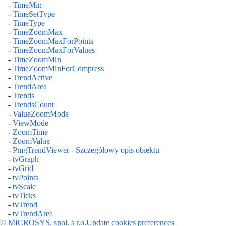
-
TimeMin
-
TimeSetType
-
TimeType
-
TimeZoomMax
-
TimeZoomMaxForPoints
-
TimeZoomMaxForValues
-
TimeZoomMin
-
TimeZoomMinForCompress
-
TrendActive
-
TrendArea
-
Trends
-
TrendsCount
-
ValueZoomMode
-
ViewMode
-
ZoomTime
-
ZoomValue
-
PmgTrendViewer - Szczegółowy opis obiektu
-
tvGraph
-
tvGrid
-
tvPoints
-
tvScale
-
tvTicks
-
tvTrend
-
tvTrendArea
© MICROSYS, spol. s r.o.
Update cookies preferences