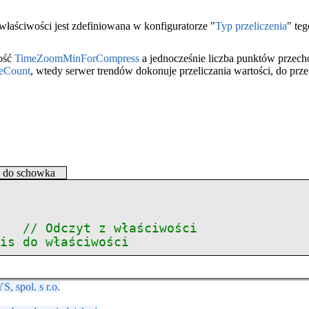
 właściwości jest zdefiniowana w konfiguratorze "
Typ przeliczenia
" teg
tość
TimeZoomMinForCompress
a jednocześnie liczba punktów przec
leCount
, wtedy serwer trendów dokonuje przeliczania wartości, do prze
j do schowka
;
// Odczyt z właściwości
pis do właściwości
 spol. s r.o.