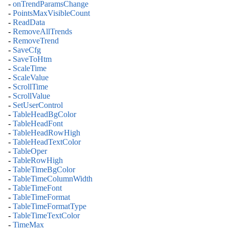
-
onTrendParamsChange
-
PointsMaxVisibleCount
-
ReadData
-
RemoveAllTrends
-
RemoveTrend
-
SaveCfg
-
SaveToHtm
-
ScaleTime
-
ScaleValue
-
ScrollTime
-
ScrollValue
-
SetUserControl
-
TableHeadBgColor
-
TableHeadFont
-
TableHeadRowHigh
-
TableHeadTextColor
-
TableOper
-
TableRowHigh
-
TableTimeBgColor
-
TableTimeColumnWidth
-
TableTimeFont
-
TableTimeFormat
-
TableTimeFormatType
-
TableTimeTextColor
-
TimeMax