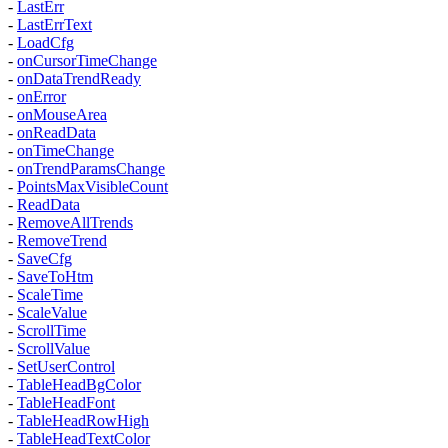
-
LastErr
-
LastErrText
-
LoadCfg
-
onCursorTimeChange
-
onDataTrendReady
-
onError
-
onMouseArea
-
onReadData
-
onTimeChange
-
onTrendParamsChange
-
PointsMaxVisibleCount
-
ReadData
-
RemoveAllTrends
-
RemoveTrend
-
SaveCfg
-
SaveToHtm
-
ScaleTime
-
ScaleValue
-
ScrollTime
-
ScrollValue
-
SetUserControl
-
TableHeadBgColor
-
TableHeadFont
-
TableHeadRowHigh
-
TableHeadTextColor