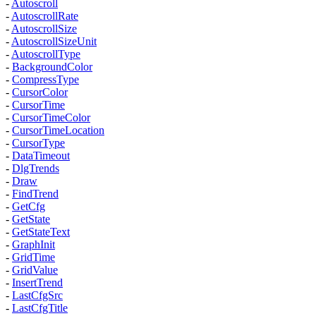
-
Autoscroll
-
AutoscrollRate
-
AutoscrollSize
-
AutoscrollSizeUnit
-
AutoscrollType
-
BackgroundColor
-
CompressType
-
CursorColor
-
CursorTime
-
CursorTimeColor
-
CursorTimeLocation
-
CursorType
-
DataTimeout
-
DlgTrends
-
Draw
-
FindTrend
-
GetCfg
-
GetState
-
GetStateText
-
GraphInit
-
GridTime
-
GridValue
-
InsertTrend
-
LastCfgSrc
-
LastCfgTitle