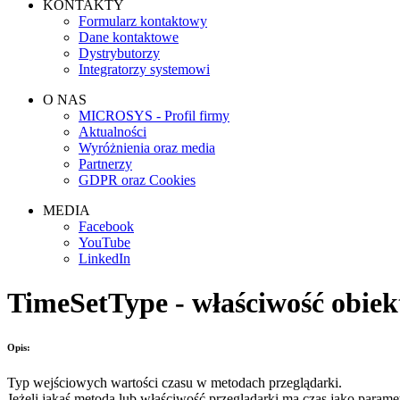
KONTAKTY
Formularz kontaktowy
Dane kontaktowe
Dystrybutorzy
Integratorzy systemowi
O NAS
MICROSYS - Profil firmy
Aktualności
Wyróżnienia oraz media
Partnerzy
GDPR oraz Cookies
MEDIA
Facebook
YouTube
LinkedIn
TimeSetType - właściwość obie
Opis:
Typ wejściowych wartości czasu w metodach przeglądarki.
Jeżeli jakaś metoda lub właściwość przeglądarki ma czas jako para