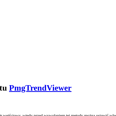
ktu
PmgTrendViewer
metr wejściowy, wtedy przed wywołaniem tej metody można ustawić wł