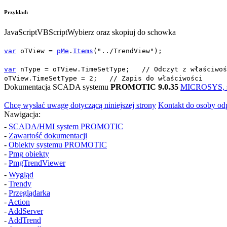
Przykład:
JavaScript
VBScript
Wybierz oraz skopiuj do schowka
var
oTView
=
pMe
.
Items
(
"../TrendView"
);
var
nType
=
oTView
.
TimeSetType
;
// Odczyt z właściwoś
oTView
.
TimeSetType
=
2
;
// Zapis do właściwości
Dokumentacja SCADA systemu
PROMOTIC 9.0.35
MICROSYS, spo
Chcę wysłać uwagę dotyczącą niniejszej strony
Kontakt do osoby od
Nawigacja:
-
SCADA/HMI system PROMOTIC
-
Zawartość dokumentacji
-
Obiekty systemu PROMOTIC
-
Pmg
obiekty
-
PmgTrendViewer
-
Wygląd
-
Trendy
-
Przeglądarka
-
Action
-
AddServer
-
AddTrend