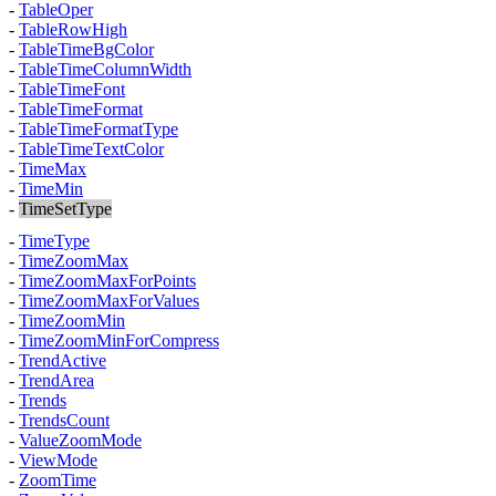
-
TableOper
-
TableRowHigh
-
TableTimeBgColor
-
TableTimeColumnWidth
-
TableTimeFont
-
TableTimeFormat
-
TableTimeFormatType
-
TableTimeTextColor
-
TimeMax
-
TimeMin
-
TimeSetType
-
TimeType
-
TimeZoomMax
-
TimeZoomMaxForPoints
-
TimeZoomMaxForValues
-
TimeZoomMin
-
TimeZoomMinForCompress
-
TrendActive
-
TrendArea
-
Trends
-
TrendsCount
-
ValueZoomMode
-
ViewMode
-
ZoomTime