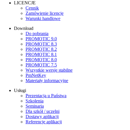
LICENCJE
Cennik
Zamówienie licencje
Warunki handlowe
Download
Do pobrania
PROMOTIC 9.0
PROMOTIC 8.3
PROMOTIC 8.2
PROMOTIC 8.1
PROMOTIC 8.0
PROMOTIC 7.5
Wszystkie wersje stabilne
PmNetKey
Materiały informacyjne
Usługi
Prezentacja u Państwa
Szkolenia
Seminaria
Dla szkół / uczelni
Dostawy aplikacji
Referencje aplikacji