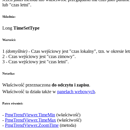
lub "czas letni".
Składnia:
Long
TimeSetType
Wartości:
1
(domyślnie)
- Czas wejściowy jest "czas lokalny", tzn. w okresie l
2
- Czas wejściowy jest "czas zimowy".
3
- Czas wejściowy jest "czas letni".
Notatka:
Właściwość przeznaczona
do odczytu i zapisu
.
Właściwość ta działa także w
panelach webowych
.
Patrz również:
-
PmgTrendViewer.TimeMin
(właściwość)
-
PmgTrendViewer.TimeMax
(właściwość)
-
PmgTrendViewer.ZoomTime
(metoda)