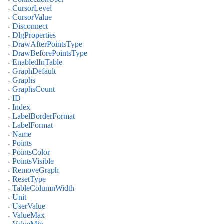
-
CursorLevel
-
CursorValue
-
Disconnect
-
DlgProperties
-
DrawAfterPointsType
-
DrawBeforePointsType
-
EnabledInTable
-
GraphDefault
-
Graphs
-
GraphsCount
-
ID
-
Index
-
LabelBorderFormat
-
LabelFormat
-
Name
-
Points
-
PointsColor
-
PointsVisible
-
RemoveGraph
-
ResetType
-
TableColumnWidth
-
Unit
-
UserValue
-
ValueMax