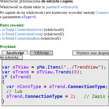
Właściwość przeznaczona
do odczytu i zapisu
.
Właściwość ta działa także w
panelach webowych
.
Po zapisie do tej właściwości jest konieczne wywołać metodę
Connect
z parametrem
nType=0
.
Patrz również:
-
tvTrend.ConnectionServer
(właściwość)
-
tvTrend.ConnectionGroup
(właściwość)
-
tvTrend.ConnectionItem
(właściwość)
Przykład:
JavaScript
VBScript
Wybierz oraz skopiuj
do schowka
var
oTView
=
pMe
.
Items
(
"../TrendView"
);
var
oTrend
=
oTView
.
Trends
(
0
);
if
(
oTrend
)
{
var
nConnType
=
oTrend
.
ConnectionType
// lub
oTrend
.
ConnectionType
=
2
;
// Zapis 
}