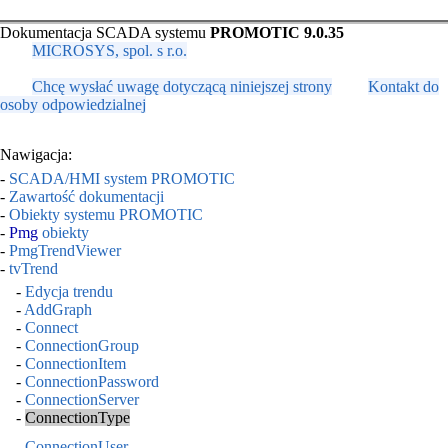
Dokumentacja SCADA systemu
PROMOTIC 9.0.35
MICROSYS, spol. s r.o.
Chcę wysłać uwagę dotyczącą niniejszej strony
Kontakt do
osoby odpowiedzialnej
Nawigacja:
-
SCADA/HMI system PROMOTIC
-
Zawartość dokumentacji
-
Obiekty systemu PROMOTIC
-
Pmg
obiekty
-
PmgTrendViewer
-
tvTrend
-
Edycja trendu
-
AddGraph
-
Connect
-
ConnectionGroup
-
ConnectionItem
-
ConnectionPassword
-
ConnectionServer
-
ConnectionType
-
ConnectionUser