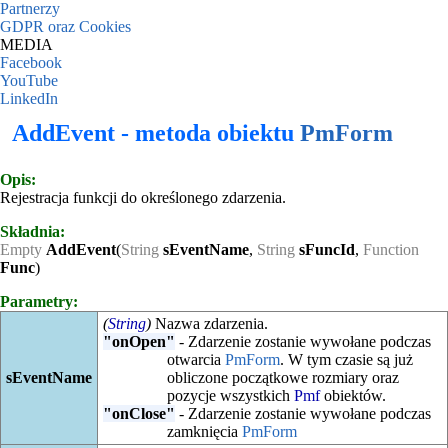
Partnerzy
GDPR oraz Cookies
MEDIA
Facebook
YouTube
LinkedIn
AddEvent - metoda obiektu
PmForm
Opis:
Rejestracja funkcji do określonego zdarzenia.
Składnia:
Empty
AddEvent
(
String
sEventName
,
String
sFuncId
,
Function
Func
)
Parametry:
(
String
)
Nazwa zdarzenia.
"onOpen"
- Zdarzenie zostanie wywołane podczas
otwarcia
PmForm
. W tym czasie są już
sEventName
obliczone początkowe rozmiary oraz
pozycje wszystkich
Pmf
obiektów.
"onClose"
- Zdarzenie zostanie wywołane podczas
zamknięcia
PmForm