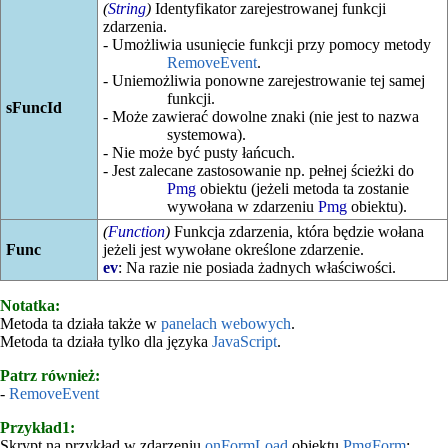
(
String
)
Identyfikator zarejestrowanej funkcji
zdarzenia.
- Umożliwia usunięcie funkcji przy pomocy metody
RemoveEvent
.
- Uniemożliwia ponowne zarejestrowanie tej samej
funkcji.
sFuncId
- Może zawierać dowolne znaki (nie jest to nazwa
systemowa).
- Nie może być pusty łańcuch.
- Jest zalecane zastosowanie np. pełnej ścieżki do
Pmg
obiektu (jeżeli metoda ta zostanie
wywołana w zdarzeniu
Pmg
obiektu).
(
Function
)
Funkcja zdarzenia, która będzie wołana
Func
jeżeli jest wywołane określone zdarzenie.
ev
: Na razie nie posiada żadnych właściwości.
Notatka:
Metoda ta działa także w
panelach webowych
.
Metoda ta działa tylko dla języka
JavaScript
.
Patrz również:
-
RemoveEvent
Przykład1:
Skrypt na przykład w zdarzeniu
onFormLoad
obiektu
PmgForm
: