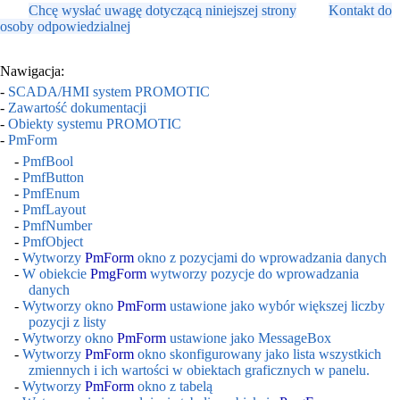
Chcę wysłać uwagę dotyczącą niniejszej strony
Kontakt do
osoby odpowiedzialnej
Nawigacja:
-
SCADA/HMI system PROMOTIC
-
Zawartość dokumentacji
-
Obiekty systemu PROMOTIC
-
PmForm
-
PmfBool
-
PmfButton
-
PmfEnum
-
PmfLayout
-
PmfNumber
-
PmfObject
-
Wytworzy
PmForm
okno z pozycjami do wprowadzania danych
-
W obiekcie
PmgForm
wytworzy pozycje do wprowadzania
danych
-
Wytworzy okno
PmForm
ustawione jako wybór większej liczby
pozycji z listy
-
Wytworzy okno
PmForm
ustawione jako MessageBox
-
Wytworzy
PmForm
okno skonfigurowany jako lista wszystkich
zmiennych i ich wartości w obiektach graficznych w panelu.
-
Wytworzy
PmForm
okno z tabelą