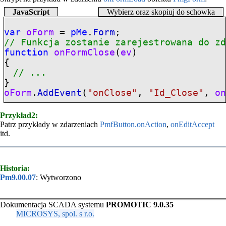
JavaScript
Wybierz oraz skopiuj do schowka
var
oForm
=
pMe
.
Form
;
// Funkcja zostanie zarejestrowana do z
function
onFormClose
(
ev
)
{
// ...
}
oForm
.
AddEvent
(
"
onClose
"
,
"Id_Close"
,
o
Przykład2:
Patrz przykłady w zdarzeniach
PmfButton.onAction
,
onEditAccept
itd.
Historia:
Pm9.00.07
: Wytworzono
Dokumentacja SCADA systemu
PROMOTIC 9.0.35
MICROSYS, spol. s r.o.