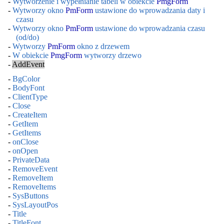
-
Wytworzenie i wypełnianie tabeli w obiekcie
PmgForm
-
Wytworzy okno
PmForm
ustawione do wprowadzania daty i
czasu
-
Wytworzy okno
PmForm
ustawione do wprowadzania czasu
(od/do)
-
Wytworzy
PmForm
okno z drzewem
-
W obiekcie
PmgForm
wytworzy drzewo
-
AddEvent
-
BgColor
-
BodyFont
-
ClientType
-
Close
-
CreateItem
-
GetItem
-
GetItems
-
onClose
-
onOpen
-
PrivateData
-
RemoveEvent
-
RemoveItem
-
RemoveItems
-
SysButtons
-
SysLayoutPos
-
Title
-
TitleFont