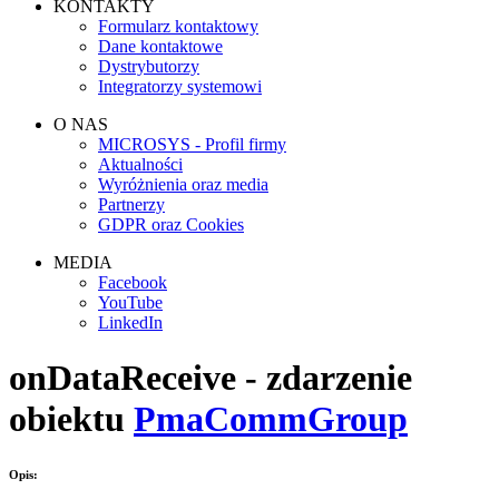
KONTAKTY
Formularz kontaktowy
Dane kontaktowe
Dystrybutorzy
Integratorzy systemowi
O NAS
MICROSYS - Profil firmy
Aktualności
Wyróżnienia oraz media
Partnerzy
GDPR oraz Cookies
MEDIA
Facebook
YouTube
LinkedIn
onDataReceive - zdarzenie
obiektu
PmaCommGroup
Opis: