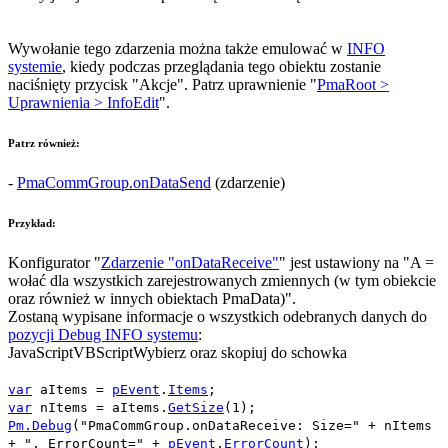
Wywołanie tego zdarzenia można także emulować w
INFO
systemie
, kiedy podczas przeglądania tego obiektu zostanie
naciśnięty przycisk "
Akcje
". Patrz uprawnienie "
PmaRoot >
Uprawnienia > InfoEdit
".
Patrz również:
-
PmaCommGroup.onDataSend
(zdarzenie)
Przykład:
Konfigurator "
Zdarzenie "onDataReceive"
" jest ustawiony na
"A =
wołać dla wszystkich zarejestrowanych zmiennych (w tym obiekcie
oraz również w innych obiektach PmaData)"
.
Zostaną wypisane informacje o wszystkich odebranych danych do
pozycji Debug INFO systemu
:
JavaScript
VBScript
Wybierz oraz skopiuj do schowka
var
aItems
=
pEvent
.
Items
;
var
nItems
=
aItems
.
GetSize
(
1
);
Pm.Debug
(
"PmaCommGroup.onDataReceive: Size="
+
nItems
+
", ErrorCount="
+
pEvent
.
ErrorCount
);