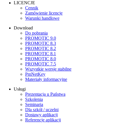
LICENCJE
Cennik
Zamówienie licencje
Warunki handlowe
Download
Do pobrania
PROMOTIC 9.0
PROMOTIC 8.3
PROMOTIC 8.2
PROMOTIC 8.1
PROMOTIC 8.0
PROMOTIC 7.5
Wszystkie wersje stabilne
PmNetKey
Materiały informacyjne
Usługi
Prezentacja u Państwa
Szkolenia
Seminaria
Dla szkół / uczelni
Dostawy aplikacji
Referencje aplikacji