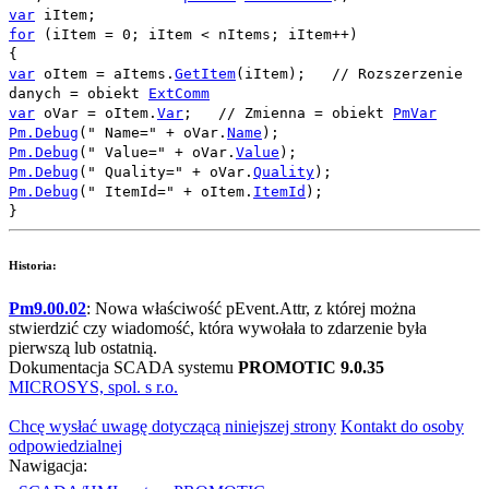
var
iItem
;
for
(
iItem
=
0
;
iItem
<
nItems
;
iItem
++)
{
var
oItem
=
aItems
.
GetItem
(
iItem
);
// Rozszerzenie
danych = obiekt
ExtComm
var
oVar
=
oItem
.
Var
;
// Zmienna = obiekt
PmVar
Pm.Debug
(
" Name="
+
oVar
.
Name
);
Pm.Debug
(
" Value="
+
oVar
.
Value
);
Pm.Debug
(
" Quality="
+
oVar
.
Quality
);
Pm.Debug
(
" ItemId="
+
oItem
.
ItemId
);
}
Historia:
Pm9.00.02
: Nowa właściwość
pEvent.Attr
, z której można
stwierdzić czy wiadomość, która wywołała to zdarzenie była
pierwszą lub ostatnią.
Dokumentacja SCADA systemu
PROMOTIC 9.0.35
MICROSYS, spol. s r.o.
Chcę wysłać uwagę dotyczącą niniejszej strony
Kontakt do osoby
odpowiedzialnej
Nawigacja: