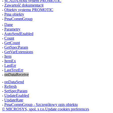
-
SCADA/HMI system PROMOTIC
-
Zawartość dokumentacji
-
Obiekty systemu PROMOTIC
-
Pma
obiekty
-
PmaCommGroup
-
Dane
-
Parametry
-
AutoSendEnabled
-
Count
-
GetCount
-
GetSpecParam
-
GetVarExtensions
-
Item
-
ItemEx
-
LastErr
-
LastTextErr
-
onDataReceive
-
onDataSend
-
Refresh
-
SetSpecParam
-
UpdateEnabled
-
UpdateRate
-
PmaCommGroup - Szczegółowy opis obiektu
© MICROSYS, spol. s r.o.
Update cookies preferences