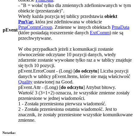
-
"B = wołać tylko dla zmiennych zdefioniowanych w tym
obiekcie (przestarzałe)"
.
Wtedy każda pozycja tej tablicy przedstawia
obiekt
PmVar
, która jest zdefiniowana w obiekcie
PmaCommGroup
. Zmienne w innych obiektach
PmaData
pEvent
(które posiadają rozszerzenie danych
ExtComm
) nie są
przechwytywane.
W obu przypadkach jeżeli z komunikacji zostanie
równocześnie odczytane 10 pozycji danych, wtedy
zdarzenie zostanie wywołane tylko raz a w tablicy znajduje
się tych 10 pozycji.
pEvent.ErrorCount
- (
Long
) [
do odczytu
] Liczba pozycji
danych w tablicy
pEvent.Items
, które nie mają właściwość
Quality
ustawionej na
Good
.
pEvent.Attr
- (
Long
) [
do odczytu
] Atrybut bitowy.
Wartość
3
(
3=1+2
) oznacza, że wszystkie zmienne zostały
przeniesione w jednej wiadomości.
1
- Została przeniesiona pierwsza wiadomość.
2
- Została przeniesiona ostatnia wiadomość. Jest to
znacznik, że zostały przeniesione wszystkie komunikowane
zmienne.
Notatka: