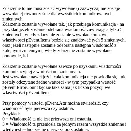
Zdarzenie to nie musi zostać wywołane (i zazwyczaj nie zostaje
wywołane) równocześnie dla wszystkich komunikowanych
zmiennych.
Zdarzenie zostanie wywołane tak, jak przebiega komunikacja - na
przykład jeżeli zostanie odebrana wiadomość zawierająca tylko 5
zmiennych, wtedy zdarzenie zostanie wywołane oraz we
właściwości
pEvent.Items
będzie się znajdować tych 5 zmiennych,
oraz jeżeli następnie zostanie odebrana następna wiadomość z
kolejnymi zmiennymi, wtedy zdarzenie zostanie wywołane
ponownie, itd.
Zdarzenie zostanie wywołane zawsze po uzyskaniu wiadomości
komunikacyjnej z wartościami zmiennych.
Jest wywołane nawet jeżeli cała komunikacja nie powiodła się i nie
zostały odczytane żadne wartości - w tym przypadku wartość
pEvent.ErrorCount
będzie taka sama jak liczba pozycji we
właściwości
pEvent.Items
.
Przy pomocy wartości
pEvent.Attr
można stwierdzić, czy
wiadomość była pierwsza czy ostatnia.
Przykład:
0
= Wiadomość ta nie jest prierwsza oni ostatnia.
3
= Wiadomość ta przeniosła za jednym razem wszystkie zmienne i
wtedy jest jednocześnie pierwszą oraz ostatnią.