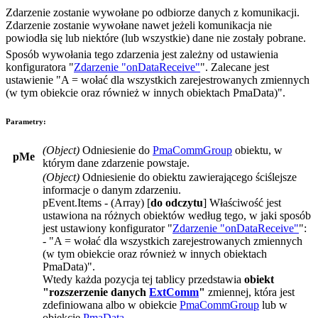
Zdarzenie zostanie wywołane po odbiorze danych z komunikacji.
Zdarzenie zostanie wywołane nawet jeżeli komunikacja nie
powiodła się lub niektóre (lub wszystkie) dane nie zostały pobrane.
Sposób wywołania tego zdarzenia jest zależny od ustawienia
konfiguratora "
Zdarzenie "onDataReceive"
". Zalecane jest
ustawienie
"A = wołać dla wszystkich zarejestrowanych zmiennych
(w tym obiekcie oraz również w innych obiektach PmaData)"
.
Parametry:
(
Object
)
Odniesienie do
PmaCommGroup
obiektu, w
pMe
którym dane zdarzenie powstaje.
(
Object
)
Odniesienie do obiektu zawierającego ściślejsze
informacje o danym zdarzeniu.
pEvent.Items
- (
Array
) [
do odczytu
] Właściwość jest
ustawiona na różnych obiektów według tego, w jaki sposób
jest ustawiony konfigurator "
Zdarzenie "onDataReceive"
":
-
"A = wołać dla wszystkich zarejestrowanych zmiennych
(w tym obiekcie oraz również w innych obiektach
PmaData)"
.
Wtedy każda pozycja tej tablicy przedstawia
obiekt
"rozszerzenie danych
ExtComm
"
zmiennej, która jest
zdefiniowana albo w obiekcie
PmaCommGroup
lub w
obiekcie
PmaData
.