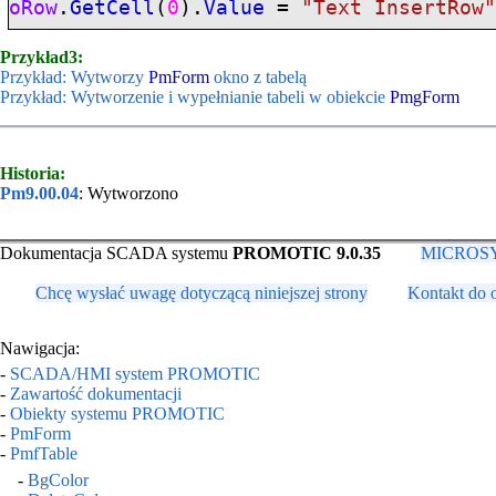
oRow
.
GetCell
(
0
).
Value
=
"Text InsertRow
Przykład3:
Przykład: Wytworzy
PmForm
okno z tabelą
Przykład: Wytworzenie i wypełnianie tabeli w obiekcie
PmgForm
Historia:
Pm9.00.04
: Wytworzono
Dokumentacja SCADA systemu
PROMOTIC 9.0.35
MICROSYS,
Chcę wysłać uwagę dotyczącą niniejszej strony
Kontakt do 
Nawigacja:
-
SCADA/HMI system PROMOTIC
-
Zawartość dokumentacji
-
Obiekty systemu PROMOTIC
-
PmForm
-
PmfTable
-
BgColor