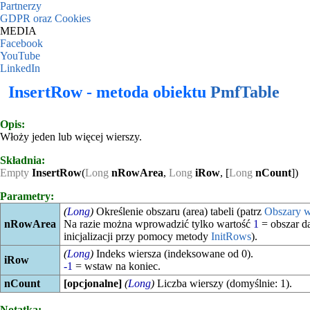
Partnerzy
GDPR oraz Cookies
MEDIA
Facebook
YouTube
LinkedIn
InsertRow - metoda obiektu
PmfTable
Opis:
Włoży jeden lub więcej wierszy.
Składnia:
Empty
InsertRow
(
Long
nRowArea
,
Long
iRow
, [
Long
nCount
])
Parametry:
(
Long
)
Określenie obszaru (
area) tabeli (patrz
Obszary w
nRowArea
Na razie można wprowadzić tylko wartość
1
= obszar d
inicjalizacji przy pomocy metody
InitRows
).
(
Long
)
Indeks wiersza (indeksowane od 0).
iRow
-1
= wstaw na koniec.
nCount
[opcjonalne]
(
Long
)
Liczba wierszy (domyślnie: 1).
Notatka: