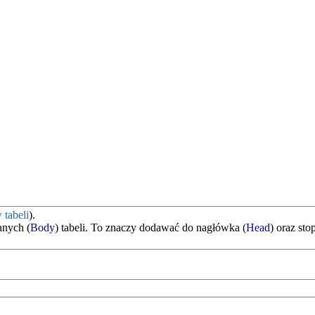
 tabeli
).
anych (
Body
) tabeli. To znaczy dodawać do nagłówka (
Head
) oraz stop