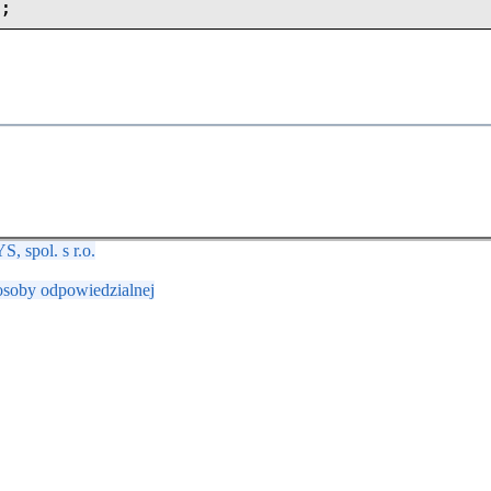
"
;
 spol. s r.o.
osoby odpowiedzialnej