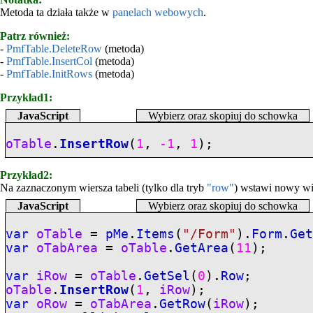
Metoda ta działa także w
panelach webowych
.
Patrz również:
-
PmfTable.DeleteRow
(metoda)
-
PmfTable.InsertCol
(metoda)
-
PmfTable.InitRows
(metoda)
Przykład1:
JavaScript
Wybierz oraz skopiuj do schowka
oTable
.
InsertRow
(
1
,
-1
,
1
);
Przykład2:
Na zaznaczonym wiersza tabeli (tylko dla tryb
"row"
) wstawi nowy wie
JavaScript
Wybierz oraz skopiuj do schowka
var
oTable
=
pMe
.
Items
(
"/Form"
).
Form
.
Ge
var
oTabArea
=
oTable
.
GetArea
(
11
);
var
iRow
=
oTable
.
GetSel
(
0
).
Row
;
oTable
.
InsertRow
(
1
,
iRow
);
var
oRow
=
oTabArea
.
GetRow
(
iRow
);