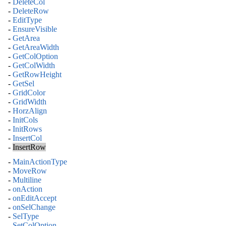
-
DeleteCol
-
DeleteRow
-
EditType
-
EnsureVisible
-
GetArea
-
GetAreaWidth
-
GetColOption
-
GetColWidth
-
GetRowHeight
-
GetSel
-
GridColor
-
GridWidth
-
HorzAlign
-
InitCols
-
InitRows
-
InsertCol
-
InsertRow
-
MainActionType
-
MoveRow
-
Multiline
-
onAction
-
onEditAccept
-
onSelChange
-
SelType
-
SetColOption