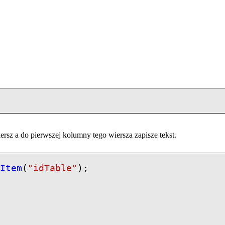
rsz a do pierwszej kolumny tego wiersza zapisze tekst.
tItem
(
"idTable"
);