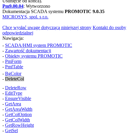
Usunięcie od końca).
Pm9.00.04
: Wytworzono
Dokumentacja SCADA systemu
PROMOTIC 9.0.35
MICROSYS, spol. s r.o.
Chcę wysłać uwagę dotyczącą niniejszej strony
Kontakt do osoby
odpowiedzialnej
Nawigacja:
-
SCADA/HMI system PROMOTIC
-
Zawartość dokumentacji
-
Obiekty systemu PROMOTIC
-
PmForm
-
PmfTable
-
BgColor
-
DeleteCol
-
DeleteRow
-
EditType
-
EnsureVisible
-
GetArea
-
GetAreaWidth
-
GetColOption
-
GetColWidth
-
GetRowHeight
-
GetSel