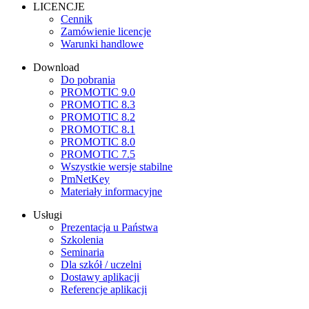
LICENCJE
Cennik
Zamówienie licencje
Warunki handlowe
Download
Do pobrania
PROMOTIC 9.0
PROMOTIC 8.3
PROMOTIC 8.2
PROMOTIC 8.1
PROMOTIC 8.0
PROMOTIC 7.5
Wszystkie wersje stabilne
PmNetKey
Materiały informacyjne
Usługi
Prezentacja u Państwa
Szkolenia
Seminaria
Dla szkół / uczelni
Dostawy aplikacji
Referencje aplikacji