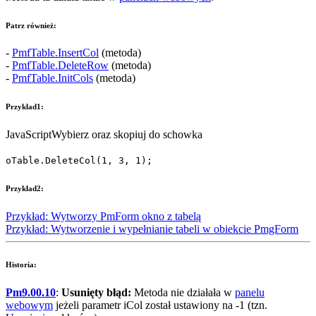
Patrz również:
-
PmfTable.InsertCol
(metoda)
-
PmfTable.DeleteRow
(metoda)
-
PmfTable.InitCols
(metoda)
Przykład1:
JavaScript
Wybierz oraz skopiuj do schowka
oTable
.
DeleteCol
(
1
,
3
,
1
);
Przykład2:
Przykład: Wytworzy
PmForm
okno z tabelą
Przykład: Wytworzenie i wypełnianie tabeli w obiekcie
PmgForm
Historia:
Pm9.00.10
:
Usunięty błąd:
Metoda nie działała w
panelu
webowym
jeżeli parametr
iCol
został ustawiony na
-1
(tzn.