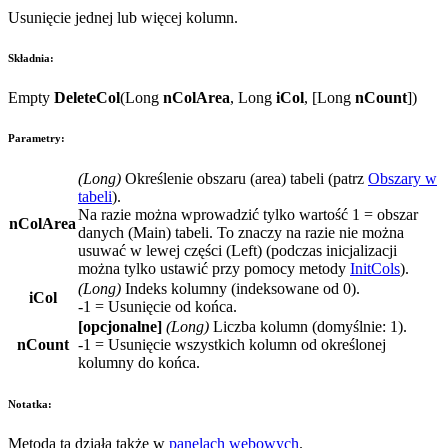
Usunięcie jednej lub więcej kolumn.
Składnia:
Empty
DeleteCol
(
Long
nColArea
,
Long
iCol
, [
Long
nCount
])
Parametry:
(
Long
)
Określenie obszaru (
area) tabeli (patrz
Obszary w
tabeli
).
Na razie można wprowadzić tylko wartość
1
= obszar
nColArea
danych (
Main
) tabeli. To znaczy na razie nie można
usuwać w lewej części (
Left
) (podczas inicjalizacji
można tylko ustawić przy pomocy metody
InitCols
).
(
Long
)
Indeks kolumny (indeksowane od 0).
iCol
-1
= Usunięcie od końca.
[opcjonalne]
(
Long
)
Liczba kolumn (domyślnie: 1).
nCount
-1
= Usunięcie wszystkich kolumn od określonej
kolumny do końca.
Notatka:
Metoda ta działa także w
panelach webowych
.