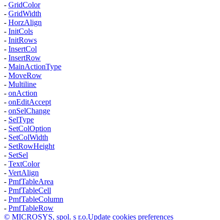
-
GridColor
-
GridWidth
-
HorzAlign
-
InitCols
-
InitRows
-
InsertCol
-
InsertRow
-
MainActionType
-
MoveRow
-
Multiline
-
onAction
-
onEditAccept
-
onSelChange
-
SelType
-
SetColOption
-
SetColWidth
-
SetRowHeight
-
SetSel
-
TextColor
-
VertAlign
-
PmfTableArea
-
PmfTableCell
-
PmfTableColumn
-
PmfTableRow
© MICROSYS, spol. s r.o.
Update cookies preferences