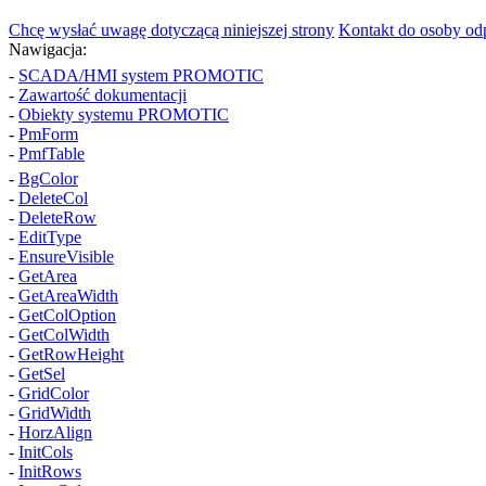
Chcę wysłać uwagę dotyczącą niniejszej strony
Kontakt do osoby od
Nawigacja:
-
SCADA/HMI system PROMOTIC
-
Zawartość dokumentacji
-
Obiekty systemu PROMOTIC
-
PmForm
-
PmfTable
-
BgColor
-
DeleteCol
-
DeleteRow
-
EditType
-
EnsureVisible
-
GetArea
-
GetAreaWidth
-
GetColOption
-
GetColWidth
-
GetRowHeight
-
GetSel
-
GridColor
-
GridWidth
-
HorzAlign
-
InitCols
-
InitRows