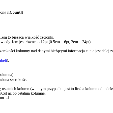
ong
nCount
])
1em
to bieżąca wielkość czcionki.
, wtedy
1em
jest równe to
12pt
(0.5em = 6pt, 2em = 24pt).
szerokości kolumny nad danymi bieżącymi informacja ta nie jest dalej 
abeli
).
kolumna)
wiona szerokość.
zbę ostatnich kolumn (w innym przypadku jest to liczba kolumn od inde
u
iCol
aż po ostatnią kolumnę.
nt=-1
.