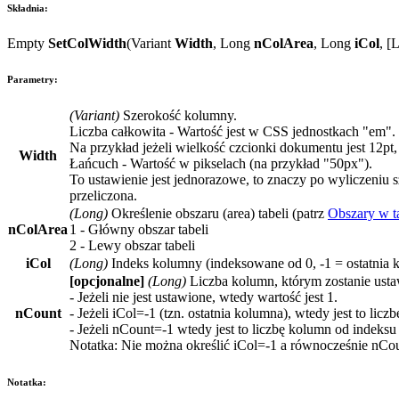
Składnia:
Empty
SetColWidth
(
Variant
Width
,
Long
nColArea
,
Long
iCol
, [
L
Parametry:
(
Variant
)
Szerokość kolumny.
Liczba całkowita
- Wartość jest w
CSS
jednostkach "
em
".
Na przykład jeżeli wielkość czcionki dokumentu jest
12pt
Width
Łańcuch
- Wartość w pikselach (na przykład
"50px"
).
To ustawienie jest jednorazowe, to znaczy po wyliczeniu 
przeliczona.
(
Long
)
Określenie obszaru (
area) tabeli (patrz
Obszary w t
nColArea
1
- Główny obszar tabeli
2
- Lewy obszar tabeli
iCol
(
Long
)
Indeks kolumny (indeksowane od 0,
-1
= ostatnia 
[opcjonalne]
(
Long
)
Liczba kolumn, którym zostanie usta
- Jeżeli nie jest ustawione, wtedy wartość jest 1.
nCount
- Jeżeli
iCol=-1
(tzn. ostatnia kolumna), wtedy jest to lic
- Jeżeli
nCount=-1
wtedy jest to liczbę kolumn od indeks
Notatka: Nie można określić
iCol=-1
a równocześnie
nCou
Notatka: