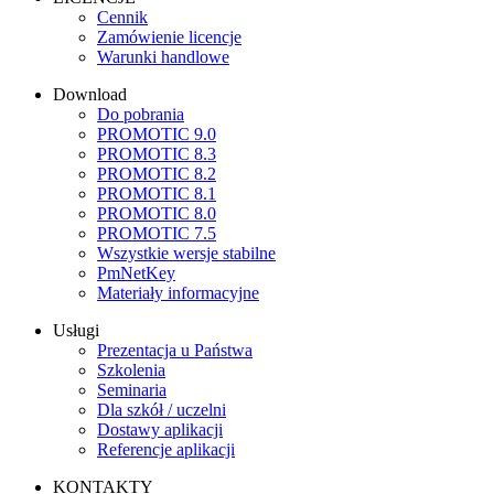
Cennik
Zamówienie licencje
Warunki handlowe
Download
Do pobrania
PROMOTIC 9.0
PROMOTIC 8.3
PROMOTIC 8.2
PROMOTIC 8.1
PROMOTIC 8.0
PROMOTIC 7.5
Wszystkie wersje stabilne
PmNetKey
Materiały informacyjne
Usługi
Prezentacja u Państwa
Szkolenia
Seminaria
Dla szkół / uczelni
Dostawy aplikacji
Referencje aplikacji
KONTAKTY