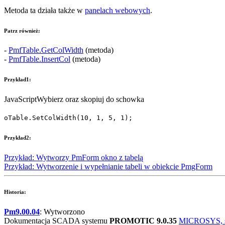
Metoda ta działa także w
panelach webowych
.
Patrz również:
-
PmfTable.GetColWidth
(metoda)
-
PmfTable.InsertCol
(metoda)
Przykład1:
JavaScript
Wybierz oraz skopiuj do schowka
oTable
.
SetColWidth
(
10
,
1
,
5
,
1
);
Przykład2:
Przykład: Wytworzy
PmForm
okno z tabelą
Przykład: Wytworzenie i wypełnianie tabeli w obiekcie
PmgForm
Historia:
Pm9.00.04
: Wytworzono
Dokumentacja SCADA systemu
PROMOTIC 9.0.35
MICROSYS, spo