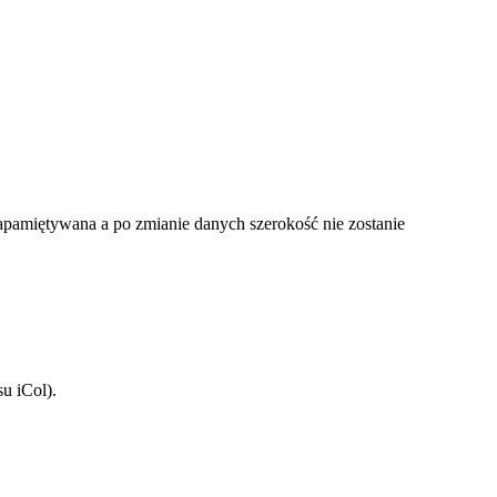
zapamiętywana a po zmianie danych szerokość nie zostanie
ksu
iCol
).