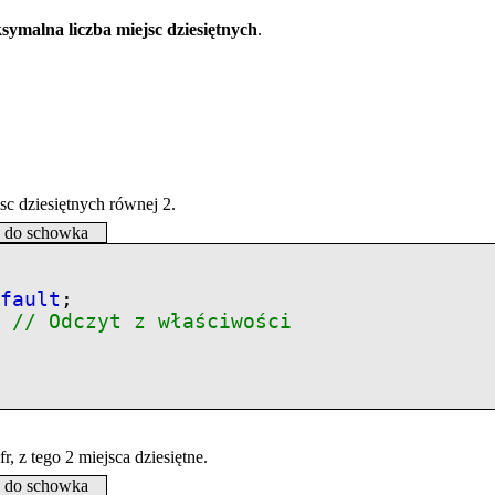
symalna liczba miejsc dziesiętnych
.
sc dziesiętnych równej 2.
j do schowka
efault
;
;
// Odczyt z właściwości
, z tego 2 miejsca dziesiętne.
j do schowka