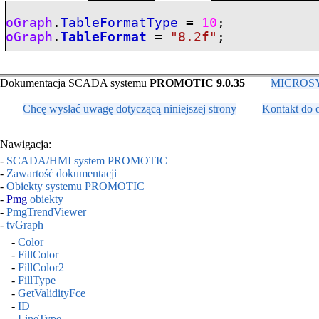
oGraph
.
TableFormatType
=
10
;
oGraph
.
TableFormat
=
"8.2f"
;
Dokumentacja SCADA systemu
PROMOTIC 9.0.35
MICROSYS,
Chcę wysłać uwagę dotyczącą niniejszej strony
Kontakt do 
Nawigacja:
-
SCADA/HMI system PROMOTIC
-
Zawartość dokumentacji
-
Obiekty systemu PROMOTIC
-
Pmg
obiekty
-
PmgTrendViewer
-
tvGraph
-
Color
-
FillColor
-
FillColor2
-
FillType
-
GetValidityFce
-
ID
-
LineType