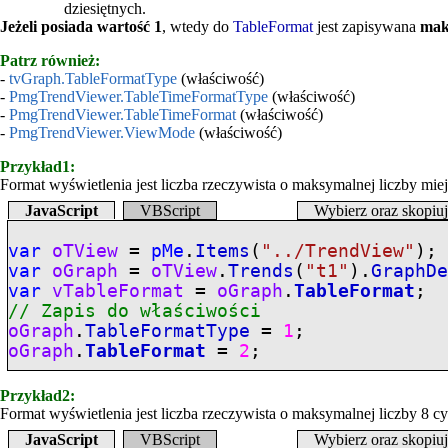
dziesiętnych.
Jeżeli posiada wartość 1
, wtedy do
TableFormat
jest zapisywana
mak
Patrz również:
-
tvGraph.TableFormatType
(właściwość)
-
PmgTrendViewer.TableTimeFormatType
(właściwość)
-
PmgTrendViewer.TableTimeFormat
(właściwość)
-
PmgTrendViewer.ViewMode
(właściwość)
Przykład1:
Format wyświetlenia jest liczba rzeczywista o maksymalnej liczby miej
JavaScript
VBScript
Wybierz oraz skopiu
var
oTView
=
pMe
.
Items
(
"../TrendView"
);
var
oGraph
=
oTView
.
Trends
(
"t1"
).
GraphD
var
vTableFormat
=
oGraph
.
TableFormat
// Zapis do właściwości
oGraph
.
TableFormatType
=
1
;
oGraph
.
TableFormat
=
2
;
Przykład2:
Format wyświetlenia jest liczba rzeczywista o maksymalnej liczby 8 cyfr
JavaScript
VBScript
Wybierz oraz skopiu