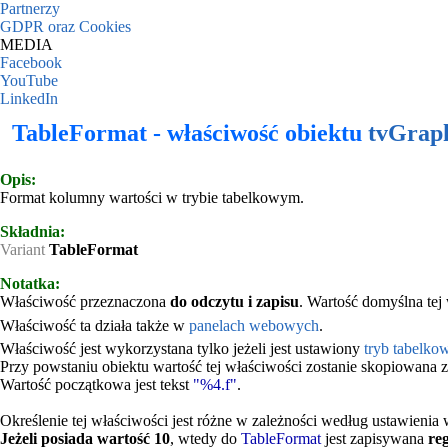
Partnerzy
GDPR oraz Cookies
MEDIA
Facebook
YouTube
LinkedIn
TableFormat - właściwość obiektu
tvGrap
Opis:
Format kolumny wartości w trybie tabelkowym.
Składnia:
Variant
TableFormat
Notatka:
Właściwość przeznaczona
do odczytu i zapisu
. Wartość domyślna tej
Właściwość ta działa także w
panelach webowych
.
Właściwość jest wykorzystana tylko jeżeli jest ustawiony
tryb tabelko
Przy powstaniu obiektu wartość tej właściwości zostanie skopiowana 
Wartość początkowa jest tekst
"%4.f"
.
Określenie tej właściwości jest różne w zależności według ustawienia
Jeżeli posiada wartość 10
, wtedy do
TableFormat
jest zapisywana
re