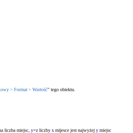
kowy > Format > Wartość
" tego obiektu.
 liczba miejsc,
y
=z liczby
x
mijesce jest najwyżej
y
miejsc