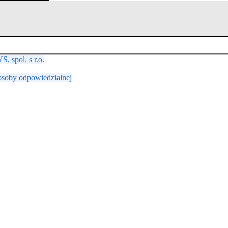
 spol. s r.o.
osoby odpowiedzialnej