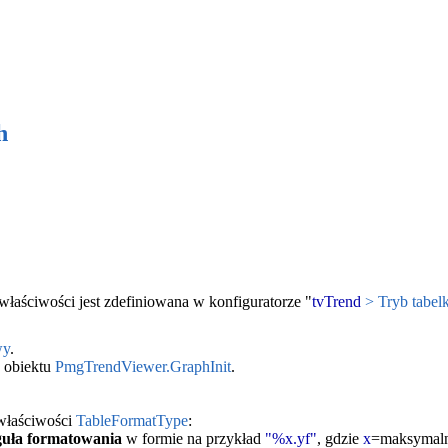
h
 właściwości jest zdefiniowana w konfiguratorze "
tvTrend
> Tryb tabel
wy
.
z obiektu
PmgTrendViewer.GraphInit
.
 właściwości
TableFormatType
:
guła formatowania
w formie na przykład
"%x.yf"
, gdzie
x
=maksymalna