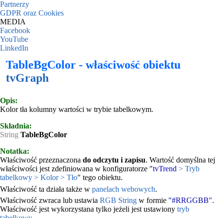
Partnerzy
GDPR oraz Cookies
MEDIA
Facebook
YouTube
LinkedIn
TableBgColor - właściwość obiektu
tvGraph
Opis:
Kolor tła kolumny wartości w trybie tabelkowym.
Składnia:
String
TableBgColor
Notatka:
Właściwość przeznaczona
do odczytu i zapisu
. Wartość domyślna tej
właściwości jest zdefiniowana w konfiguratorze "
tvTrend
> Tryb
tabelkowy > Kolor > Tło
" tego obiektu.
Właściwość ta działa także w
panelach webowych
.
Właściwość zwraca lub ustawia
RGB String
w formie
"#RRGGBB"
.
Właściwość jest wykorzystana tylko jeżeli jest ustawiony
tryb
tabelkowy
.