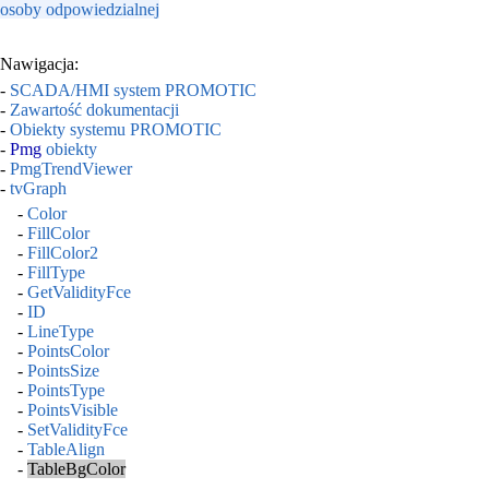
osoby odpowiedzialnej
Nawigacja:
-
SCADA/HMI system PROMOTIC
-
Zawartość dokumentacji
-
Obiekty systemu PROMOTIC
-
Pmg
obiekty
-
PmgTrendViewer
-
tvGraph
-
Color
-
FillColor
-
FillColor2
-
FillType
-
GetValidityFce
-
ID
-
LineType
-
PointsColor
-
PointsSize
-
PointsType
-
PointsVisible
-
SetValidityFce
-
TableAlign
-
TableBgColor