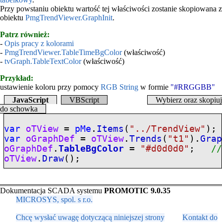
Przy powstaniu obiektu wartość tej właściwości zostanie skopiowana z
obiektu
PmgTrendViewer.GraphInit
.
Patrz również:
-
Opis pracy z kolorami
-
PmgTrendViewer.TableTimeBgColor
(właściwość)
-
tvGraph.TableTextColor
(właściwość)
Przykład:
ustawienie koloru przy pomocy
RGB String
w formie
"#RRGGBB"
JavaScript
VBScript
Wybierz oraz skopiuj
do schowka
var
oTView
=
pMe
.
Items
(
"../TrendView"
);
var
oGraphDef
=
oTView
.
Trends
(
"t1"
).
Gra
oGraphDef
.
TableBgColor
=
"#d0d0d0"
;
/
oTView
.
Draw
();
Dokumentacja SCADA systemu
PROMOTIC 9.0.35
MICROSYS, spol. s r.o.
Chcę wysłać uwagę dotyczącą niniejszej strony
Kontakt do