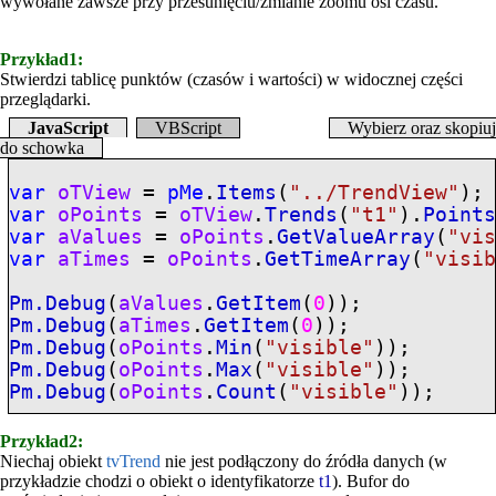
wywołane zawsze przy przesunięciu/zmianie zoomu osi czasu.
Przykład1:
Stwierdzi tablicę punktów (czasów i wartości) w widocznej części
przeglądarki.
JavaScript
VBScript
Wybierz oraz skopiuj
do schowka
var
oTView
=
pMe
.
Items
(
"../TrendView"
);
var
oPoints
=
oTView
.
Trends
(
"t1"
).
Point
var
aValues
=
oPoints
.
GetValueArray
(
"vi
var
aTimes
=
oPoints
.
GetTimeArray
(
"visi
Pm.Debug
(
aValues
.
GetItem
(
0
));
Pm.Debug
(
aTimes
.
GetItem
(
0
));
Pm.Debug
(
oPoints
.
Min
(
"visible"
));
Pm.Debug
(
oPoints
.
Max
(
"visible"
));
Pm.Debug
(
oPoints
.
Count
(
"visible"
));
Przykład2:
Niechaj obiekt
tvTrend
nie jest podłączony do źródła danych (w
przykładzie chodzi o obiekt o identyfikatorze
t1
). Bufor do