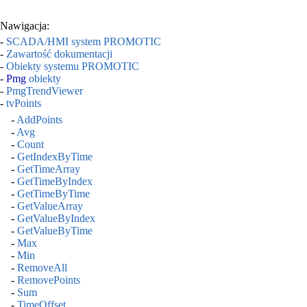
Nawigacja:
-
SCADA/HMI system PROMOTIC
-
Zawartość dokumentacji
-
Obiekty systemu PROMOTIC
-
Pmg
obiekty
-
PmgTrendViewer
-
tvPoints
-
AddPoints
-
Avg
-
Count
-
GetIndexByTime
-
GetTimeArray
-
GetTimeByIndex
-
GetTimeByTime
-
GetValueArray
-
GetValueByIndex
-
GetValueByTime
-
Max
-
Min
-
RemoveAll
-
RemovePoints
-
Sum
-
TimeOffset