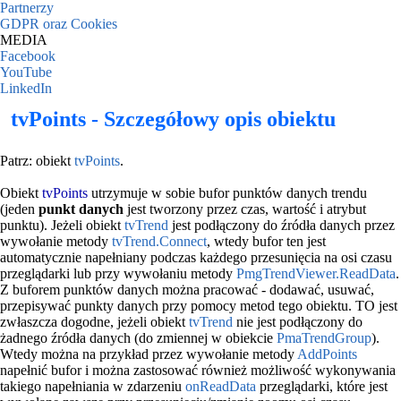
Partnerzy
GDPR oraz Cookies
MEDIA
Facebook
YouTube
LinkedIn
tvPoints - Szczegółowy opis obiektu
Patrz: obiekt
tvPoints
.
Obiekt
tvPoints
utrzymuje w sobie bufor punktów danych trendu
(jeden
punkt danych
jest tworzony przez czas, wartość i atrybut
punktu). Jeżeli obiekt
tvTrend
jest podłączony do źródła danych przez
wywołanie metody
tvTrend.Connect
, wtedy bufor ten jest
automatycznie napełniany podczas każdego przesunięcia na osi czasu
przeglądarki lub przy wywołaniu metody
PmgTrendViewer.ReadData
.
Z buforem punktów danych można pracować - dodawać, usuwać,
przepisywać punkty danych przy pomocy metod tego obiektu. TO jest
zwłaszcza dogodne, jeżeli obiekt
tvTrend
nie jest podłączony do
żadnego źródła danych (do zmiennej w obiekcie
PmaTrendGroup
).
Wtedy można na przykład przez wywołanie metody
AddPoints
napełnić bufor i można zastosować również możliwość wykonywania
takiego napełniania w zdarzeniu
onReadData
przeglądarki, które jest