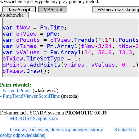
wyświetlenia jest wypełniany przy pomocy metod.
JavaScript
VBScript
Wybierz oraz skopiuj
do schowka
var
tNow
=
Pm.Time
;
var
oTView
=
pMe
;
var
oPoints
=
oTView
.
Trends
(
"t1"
).
Point
var
vTimes
=
Pm.Array1
(
tNow
-
3
/
24
,
tNow
-
var
vValues
=
Pm.Array1
(
34
,
56.6
,
13.3
oTView
.
TimeSetType
=
1
;
oPoints
.
AddPoints
(
vTimes
,
vValues
,
0
,
1
oTView
.
Draw
();
Patrz również:
-
tvTrend.Points
(właściwość)
-
PmgTrendViewer.ScrollTime
(metoda)
Dokumentacja SCADA systemu
PROMOTIC 9.0.35
MICROSYS, spol. s r.o.
Chcę wysłać uwagę dotyczącą niniejszej strony
Kontakt do
osoby odpowiedzialnej