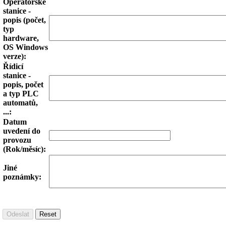
Operátorské
stanice -
popis (počet,
typ
hardware,
OS
Windows
verze):
Řídicí
stanice -
popis, počet
a typ PLC
automatů,
...:
Datum
uvedení do
provozu
(Rok/měsíc):
Jiné
poznámky: