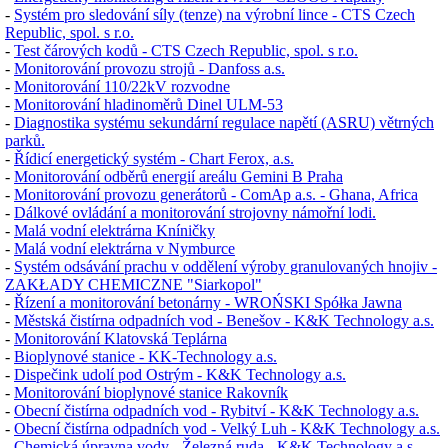
-
Systém pro sledování síly (tenze) na výrobní lince - CTS Czech
Republic, spol. s r.o.
-
Test čárových kodů - CTS Czech Republic, spol. s r.o.
-
Monitorování provozu strojů - Danfoss a.s.
-
Monitorování 110/22kV rozvodne
-
Monitorování hladinoměrů
Dinel ULM-53
-
Diagnostika systému sekundární regulace napětí (ASRU) větrných
parků.
-
Řídicí energetický systém - Chart Ferox, a.s.
-
Monitorování odběrů energií areálu
Gemini B
Praha
-
Monitorování provozu generátorů - ComAp a.s. - Ghana, Africa
-
Dálkové ovládání a monitorování strojovny námořní lodi.
-
Malá vodní elektrárna Kníničky
-
Malá vodní elektrárna v Nymburce
-
Systém odsávání prachu v oddělení výroby granulovaných hnojiv -
ZAKŁADY CHEMICZNE "Siarkopol"
-
Řízení a monitorování betonárny - WROŃSKI Spółka Jawna
-
Městská čistírna odpadních vod - Benešov - K&K Technology a.s.
-
Monitorování Klatovská Teplárna
-
Bioplynové stanice - KK-Technology a.s.
-
Dispečink udolí pod Ostrým - K&K Technology a.s.
-
Monitorování bioplynové stanice Rakovník
-
Obecní čistírna odpadních vod - Rybitví - K&K Technology a.s.
-
Obecní čistírna odpadních vod - Velký Luh - K&K Technology a.s.
-
Chemická úpravna vody - Železná ruda - K&K Technology a.s.