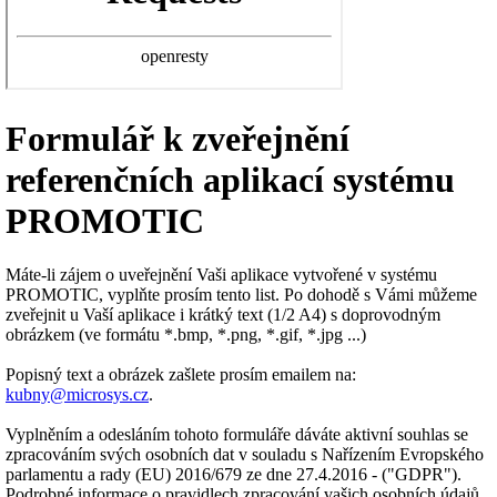
Formulář k zveřejnění
referenčních aplikací systému
PROMOTIC
Máte-li zájem o uveřejnění Vaši aplikace vytvořené v systému
PROMOTIC, vyplňte prosím tento list. Po dohodě s Vámi můžeme
zveřejnit u Vaší aplikace i krátký text (1/2 A4) s doprovodným
obrázkem (ve formátu
*.bmp, *.png, *.gif, *.jpg ...
)
Popisný text a obrázek zašlete prosím emailem na:
kubny@microsys.cz
.
Vyplněním a odesláním tohoto formuláře dáváte aktivní souhlas se
zpracováním svých osobních dat v souladu s Nařízením Evropského
parlamentu a rady (EU) 2016/679 ze dne 27.4.2016 - ("GDPR").
Podrobné informace o pravidlech zpracování vašich osobních údajů