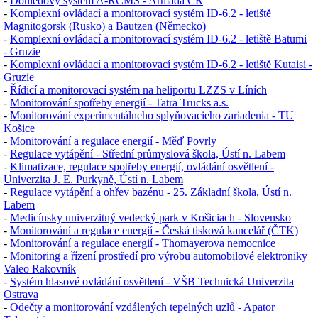
-
Dohledový systém A-RCMS - Armáda ČR
-
Komplexní ovládací a monitorovací systém
ID-6.2
- letiště
Magnitogorsk (Rusko) a Bautzen (Německo)
-
Komplexní ovládací a monitorovací systém ID-6.2 - letiště Batumi
- Gruzie
-
Komplexní ovládací a monitorovací systém ID-6.2 - letiště Kutaisi -
Gruzie
-
Řídicí a monitorovací systém na heliportu LZZS v Líních
-
Monitorování spotřeby energií - Tatra Trucks a.s.
-
Monitorování experimentálneho splyňovacieho zariadenia - TU
Košice
-
Monitorování a regulace energií - Měď Povrly
-
Regulace vytápění - Střední průmyslová škola, Ústí n. Labem
-
Klimatizace, regulace spotřeby energií, ovládání osvětlení -
Univerzita J. E. Purkyně, Ústí n. Labem
-
Regulace vytápění a ohřev bazénu - 25. Základní škola, Ústí n.
Labem
-
Medicínsky univerzitný vedecký park v Košiciach - Slovensko
-
Monitorování a regulace energií - Česká tisková kancelář (ČTK)
-
Monitorování a regulace energií - Thomayerova nemocnice
-
Monitoring a řízení prostředí pro výrobu automobilové elektroniky
Valeo Rakovník
-
Systém hlasové ovládání osvětlení - VŠB Technická Univerzita
Ostrava
-
Odečty a monitorování vzdálených tepelných uzlů - Apator