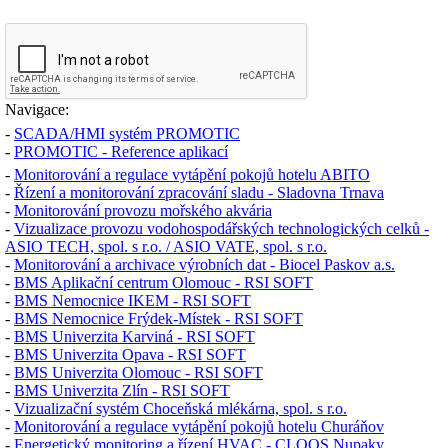
Navigace:
-
SCADA/HMI systém PROMOTIC
-
PROMOTIC - Reference aplikací
-
Monitorování a regulace vytápění pokojů hotelu ABITO
-
Řízení a monitorování zpracování sladu - Sladovna Trnava
-
Monitorování provozu mořského akvária
-
Vizualizace provozu vodohospodářských technologických celků -
ASIO TECH, spol. s r.o. / ASIO VATE, spol. s r.o.
-
Monitorování a archivace výrobních dat - Biocel Paskov a.s.
-
BMS Aplikační centrum Olomouc - RSI SOFT
-
BMS Nemocnice IKEM - RSI SOFT
-
BMS Nemocnice Frýdek-Místek - RSI SOFT
-
BMS Univerzita Karviná - RSI SOFT
-
BMS Univerzita Opava - RSI SOFT
-
BMS Univerzita Olomouc - RSI SOFT
-
BMS Univerzita Zlín - RSI SOFT
-
Vizualizační systém Choceňská mlékárna, spol. s r.o.
-
Monitorování a regulace vytápění pokojů hotelu Churáňov
-
Energetický monitoring a řízení HVAC - CLOOS Nupaky