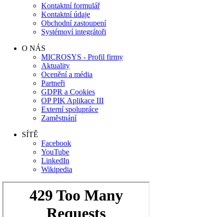
Kontaktní formulář
Kontaktní údaje
Obchodní zastoupení
Systémoví integrátoři
O NÁS
MICROSYS - Profil firmy
Aktuality
Ocenění a média
Partneři
GDPR a Cookies
OP PIK Aplikace III
Externí spolupráce
Zaměstnání
SÍTĚ
Facebook
YouTube
LinkedIn
Wikipedia