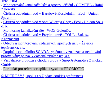
Telemetria
-
Monitorování kanalizační sítě a procesu čištění - COMTEL - Rafał
Zalewski
-
Čistírna odpadních vod v Bargłówě Kościelném - Ecol - Unicon
Sp. z o. o.
-
Čistírna odpadních vod v obci Wilczęta Góry - Ecol - Unicon Sp. z
o. o.
-
Monitoring kanalizační sítě - WOZ Goleniów
-
Čistírna odpadních vod v Przybranowě - TOLL - Łukasz
Kaczmarski
-
Odečty a monitorování vzdálených tepelných uzlů - Žatecká
teplárenská, a.s.
-
Doplnění centrálního SCADA systému o vizualizaci a trendování
pasové váhy paliva. - Žatecká teplárenská, a.s.
-
Vizualizace provozu a chodu výroby v
Snop Automotive Zwickau
GmbH
-
Formulář pro reference aplikací systému PROMOTIC
© MICROSYS, spol. s r.o.
Update cookies preferences