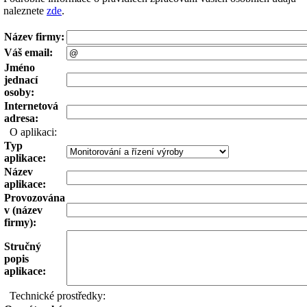
naleznete
zde
.
Název firmy:
Váš email:
Jméno
jednací
osoby:
Internetová
adresa:
O aplikaci:
Typ
aplikace:
Název
aplikace:
Provozována
v (název
firmy):
Stručný
popis
aplikace:
Technické prostředky: