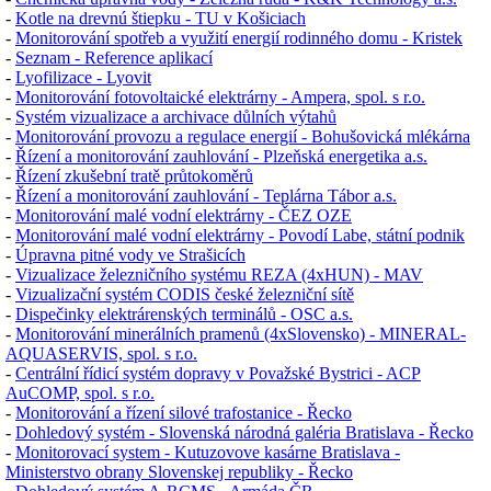
-
Kotle na drevnú štiepku - TU v Košiciach
-
Monitorování spotřeb a využití energií rodinného domu - Kristek
-
Seznam - Reference aplikací
-
Lyofilizace - Lyovit
-
Monitorování fotovoltaické elektrárny - Ampera, spol. s r.o.
-
Systém vizualizace a archivace důlních výtahů
-
Monitorování provozu a regulace energií - Bohušovická mlékárna
-
Řízení a monitorování zauhlování - Plzeňská energetika a.s.
-
Řízení zkušební tratě průtokoměrů
-
Řízení a monitorování zauhlování - Teplárna Tábor a.s.
-
Monitorování malé vodní elektrárny - ČEZ OZE
-
Monitorování malé vodní elektrárny - Povodí Labe, státní podnik
-
Úpravna pitné vody ve Strašicích
-
Vizualizace železničního systému REZA (4xHUN) - MAV
-
Vizualizační systém
CODIS
české železniční sítě
-
Dispečinky elektrárenských terminálů -
OSC a.s.
-
Monitorování minerálních pramenů (4xSlovensko) - MINERAL-
AQUASERVIS, spol. s r.o.
-
Centrální řídicí systém dopravy v Považské Bystrici - ACP
AuCOMP, spol. s r.o.
-
Monitorování a řízení silové trafostanice - Řecko
-
Dohledový systém - Slovenská národná galéria Bratislava - Řecko
-
Monitorovací system - Kutuzovove kasárne Bratislava -
Ministerstvo obrany Slovenskej republiky - Řecko