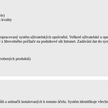
rie)
 kvality
ropracovaný systém uživatelských oprávnění. Veškeré uživatelské a ope
é z libovolného počítače na podnikové síti Intranet. Zadávání dat do sys
vyrobených produktů)
gnálů a snímačů instalovaných k tomuto účelu. Systém identifikuje vše