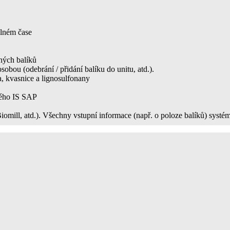
eálném čase
ných balíků
bou (odebrání / přidání balíku do unitu, atd.).
, kvasnice a lignosulfonany
vého IS SAP
omill, atd.). Všechny vstupní informace (např. o poloze balíků) systém