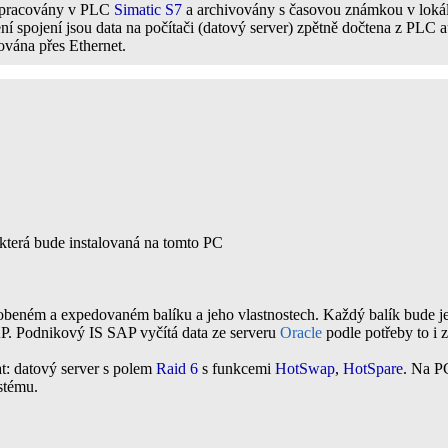
u zpracovány v PLC
Simatic S7
a archivovány s časovou známkou v lokál
 spojení jsou data na počítači (datový server) zpětně dočtena z PLC
vána přes Ethernet.
 která bude instalovaná na tomto PC
beném a expedovaném balíku a jeho vlastnostech. Každý balík bude je
AP. Podnikový IS SAP vyčítá data ze serveru
Oracle
podle potřeby to i
t: datový server s polem
Raid 6
s funkcemi
HotSwap
,
HotSpare
. Na P
stému.