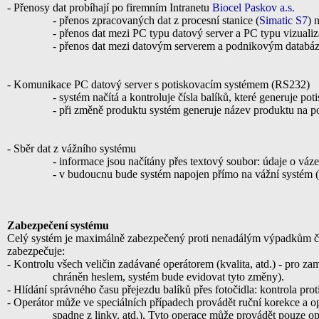
- Přenosy dat probíhají po firemním Intranetu
Biocel Paskov a.s.
- přenos zpracovaných dat z procesní stanice (
Simatic S7
) 
- přenos dat mezi PC typu datový server a PC typu vizualiz
- přenos dat mezi datovým serverem a podnikovým data
- Komunikace PC datový server s potiskovacím systémem (RS232)
- systém načítá a kontroluje čísla balíků, které generuje poti
- při změně produktu systém generuje název produktu na po
- Sběr dat z vážního systému
- informace jsou načítány přes textový soubor: údaje o váz
- v budoucnu bude systém napojen přímo na vážní systém (
Zabezpečení systému
Celý systém je maximálně zabezpečený proti nenadálým výpadkům částí
zabezpečuje:
- Kontrolu všech veličin zadávané operátorem (kvalita, atd.) - pro z
chráněn heslem, systém bude evidovat tyto změny).
- Hlídání správného času přejezdu balíků přes fotočidla: kontrola prot
- Operátor může ve speciálních případech provádět ruční korekce a o
spadne z linky, atd.), Tyto operace může provádět pouze 