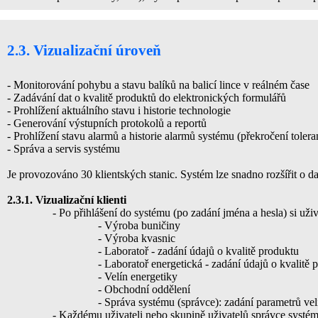
2.3. Vizualizační úroveň
- Monitorování pohybu a stavu balíků na balicí lince v reálném čase
- Zadávání dat o kvalitě produktů do elektronických formulářů
- Prohlížení aktuálního stavu i historie technologie
- Generování výstupních protokolů a reportů
- Prohlížení stavu alarmů a historie alarmů systému (překročení toler
- Správa a servis systému
Je provozováno 30 klientských stanic. Systém lze snadno rozšířit o da
2.3.1. Vizualizační klienti
- Po přihlášení do systému (po zadání jména a hesla) si uži
- Výroba buničiny
- Výroba kvasnic
- Laboratoř - zadání údajů o kvalitě produktu
- Laboratoř energetická - zadání údajů o kvalitě 
- Velín energetiky
- Obchodní oddělení
- Správa systému (správce): zadání parametrů veli
- Každému uživateli nebo skupině uživatelů správce systému