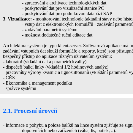
- zpracování a archivace technologických dat
- poskytování dat pro vizulizační stanice PC
- poskytování dat pro podnikovou databázi SAP
3. Vizualizace:
- monitorování technologie (aktuální stavy nebo histo
- vstup dat z elektronických formulářů - zadávání parametrů
- zadávání parametrů systému
- možnost dodatečné ruční editace dat
Architektura systému je typu klient-server. Softwarová aplikace má p
zadávání vstupních dat slouží formuláře a reporty, které jsou přístupn
bezpečný přístup do aplikace různým uživatelům systému:
- laboratoř (vkládání dat a parametrů kvality)
- dispečeři balicí linky (vkládání 1/2 hodinových analýz)
- pracovníky výroby kvasnic a lignosulfonanů (vkládání parametrů 
- CŘS
- Ekonomika a management podniku
- správce systému
2.1. Procesní úroveň
- Informace o pohybu a poloze balíků na lince systém zjišťuje ze si
dopravnících nebo zařízeních (váha, lis, potisk, ..).