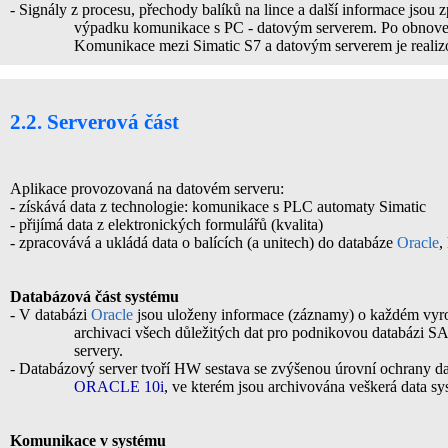
- Signály z procesu, přechody balíků na lince a další informace jso
výpadku komunikace s PC - datovým serverem. Po obnovení
Komunikace mezi Simatic S7 a datovým serverem je realizo
2.2. Serverová část
Aplikace provozovaná na datovém serveru:
- získává data z technologie: komunikace s PLC automaty Simatic
- přijímá data z elektronických formulářů (kvalita)
- zpracovává a ukládá data o balících (a unitech) do databáze
Oracle
,
Databázová část systému
- V databázi
Oracle
jsou uloženy informace (záznamy) o každém vyro
archivaci všech důležitých dat pro podnikovou databázi S
servery.
- Databázový server tvoří HW sestava se zvýšenou úrovní ochrany da
ORACLE 10i
, ve kterém jsou archivována veškerá data sy
Komunikace v systému