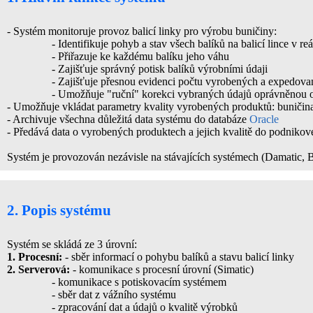
- Systém monitoruje provoz balicí linky pro výrobu buničiny:
- Identifikuje pohyb a stav všech balíků na balicí lince v r
- Přiřazuje ke každému balíku jeho váhu
- Zajišťuje správný potisk balíků výrobními údaji
- Zajišťuje přesnou evidenci počtu vyrobených a expedova
- Umožňuje "ruční" korekci vybraných údajů oprávněnou oso
- Umožňuje vkládat parametry kvality vyrobených produktů: buničina
- Archivuje všechna důležitá data systému do databáze
Oracle
- Předává data o vyrobených produktech a jejich kvalitě do podniko
Systém je provozován nezávisle na stávajících systémech (Damatic, Bi
2. Popis systému
Systém se skládá ze 3 úrovní:
1. Procesní:
- sběr informací o pohybu balíků a stavu balicí linky
2. Serverová:
- komunikace s procesní úrovní (Simatic)
- komunikace s potiskovacím systémem
- sběr dat z vážního systému
- zpracování dat a údajů o kvalitě výrobků