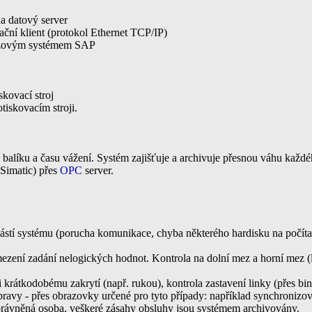
na datový server
ační klient (protokol Ethernet TCP/IP)
bázovým systémem SAP
skovací stroj
tiskovacím stroji.
e balíku a času vážení. Systém zajišťuje a archivuje přesnou váhu každé
Simatic) přes
OPC
server.
 systému (porucha komunikace, chyba některého hardisku na počítači, 
amezení zadání nelogických hodnot. Kontrola na dolní mez a horní mez (l
i krátkodobému zakrytí (např. rukou), kontrola zastavení linky (přes biná
pravy - přes obrazovky určené pro tyto případy: například synchronizov
oprávněná osoba, veškeré zásahy obsluhy jsou systémem archivovány.