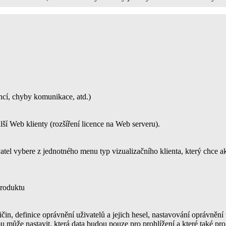
ancí, chyby komunikace, atd.)
lší Web klienty (rozšíření licence na Web serveru).
vatel vybere z jednotného menu typ vizualizačního klienta, který chce a
produktu
čin, definice oprávnění uživatelů a jejich hesel, nastavování oprávnění v
 může nastavit, která data budou pouze pro prohlížení a které také pro 