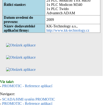
2x PLC Modicon TSX Micro
Řídicí stanice:
1x PLC Modicon M340
1x PLC Twido
Advantech ADAM
Datum uvedení do
2009
provozu:
Název dodavatelské
KK-Technology a.s.,
aplikační firmy:
http://www.kk-technology.cz
Viz také:
-
PROMOTIC - Reference aplikací
Navigace:
-
SCADA/HMI systém PROMOTIC
-
PROMOTIC - Reference aplikací