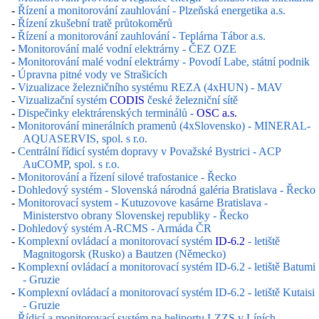
-
Řízení a monitorování zauhlování - Plzeňská energetika a.s.
-
Řízení zkušební tratě průtokoměrů
-
Řízení a monitorování zauhlování - Teplárna Tábor a.s.
-
Monitorování malé vodní elektrárny - ČEZ OZE
-
Monitorování malé vodní elektrárny - Povodí Labe, státní podnik
-
Úpravna pitné vody ve Strašicích
-
Vizualizace železničního systému REZA (4xHUN) - MAV
-
Vizualizační systém
CODIS
české železniční sítě
-
Dispečinky elektrárenských terminálů -
OSC a.s.
-
Monitorování minerálních pramenů (4xSlovensko) - MINERAL-
AQUASERVIS, spol. s r.o.
-
Centrální řídicí systém dopravy v Považské Bystrici - ACP
AuCOMP, spol. s r.o.
-
Monitorování a řízení silové trafostanice - Řecko
-
Dohledový systém - Slovenská národná galéria Bratislava - Řecko
-
Monitorovací system - Kutuzovove kasárne Bratislava -
Ministerstvo obrany Slovenskej republiky - Řecko
-
Dohledový systém A-RCMS - Armáda ČR
-
Komplexní ovládací a monitorovací systém
ID-6.2
- letiště
Magnitogorsk (Rusko) a Bautzen (Německo)
-
Komplexní ovládací a monitorovací systém ID-6.2 - letiště Batumi
- Gruzie
-
Komplexní ovládací a monitorovací systém ID-6.2 - letiště Kutaisi
- Gruzie
-
Řídicí a monitorovací systém na heliportu LZZS v Líních