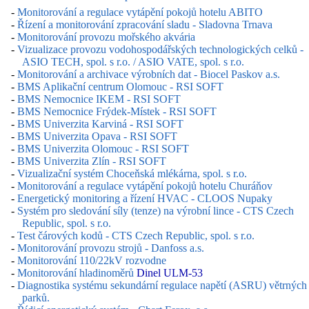
-
Monitorování a regulace vytápění pokojů hotelu ABITO
-
Řízení a monitorování zpracování sladu - Sladovna Trnava
-
Monitorování provozu mořského akvária
-
Vizualizace provozu vodohospodářských technologických celků -
ASIO TECH, spol. s r.o. / ASIO VATE, spol. s r.o.
-
Monitorování a archivace výrobních dat - Biocel Paskov a.s.
-
BMS Aplikační centrum Olomouc - RSI SOFT
-
BMS Nemocnice IKEM - RSI SOFT
-
BMS Nemocnice Frýdek-Místek - RSI SOFT
-
BMS Univerzita Karviná - RSI SOFT
-
BMS Univerzita Opava - RSI SOFT
-
BMS Univerzita Olomouc - RSI SOFT
-
BMS Univerzita Zlín - RSI SOFT
-
Vizualizační systém Choceňská mlékárna, spol. s r.o.
-
Monitorování a regulace vytápění pokojů hotelu Churáňov
-
Energetický monitoring a řízení HVAC - CLOOS Nupaky
-
Systém pro sledování síly (tenze) na výrobní lince - CTS Czech
Republic, spol. s r.o.
-
Test čárových kodů - CTS Czech Republic, spol. s r.o.
-
Monitorování provozu strojů - Danfoss a.s.
-
Monitorování 110/22kV rozvodne
-
Monitorování hladinoměrů
Dinel ULM-53
-
Diagnostika systému sekundární regulace napětí (ASRU) větrných
parků.