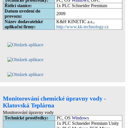
Technické prostředky:
PC, OS
Windows
, OPC
Řídicí stanice:
1x PLC Schneider Premium
Datum uvedení do
2009
provozu:
Název dodavatelské
K&H KINETIC a.s.,
aplikační firmy:
http://www.kk-technology.cz
Monitorování chemické úpravny vody -
Klatovská Teplárna
Monitorování úpravny vody
Technické prostředky:
PC, OS
Windows
1x PLC Schneider Premium Unity