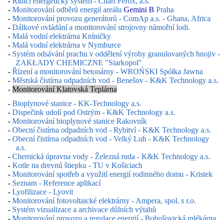
-
Řídicí energetický systém - Chart Ferox, a.s.
-
Monitorování odběrů energií areálu
Gemini B
Praha
-
Monitorování provozu generátorů - ComAp a.s. - Ghana, Africa
-
Dálkové ovládání a monitorování strojovny námořní lodi.
-
Malá vodní elektrárna Kníničky
-
Malá vodní elektrárna v Nymburce
-
Systém odsávání prachu v oddělení výroby granulovaných hnojiv -
ZAKŁADY CHEMICZNE "Siarkopol"
-
Řízení a monitorování betonárny - WROŃSKI Spółka Jawna
-
Městská čistírna odpadních vod - Benešov - K&K Technology a.s.
-
Monitorování Klatovská Teplárna
-
Bioplynové stanice - KK-Technology a.s.
-
Dispečink udolí pod Ostrým - K&K Technology a.s.
-
Monitorování bioplynové stanice Rakovník
-
Obecní čistírna odpadních vod - Rybitví - K&K Technology a.s.
-
Obecní čistírna odpadních vod - Velký Luh - K&K Technology
a.s.
-
Chemická úpravna vody - Železná ruda - K&K Technology a.s.
-
Kotle na drevnú štiepku - TU v Košiciach
-
Monitorování spotřeb a využití energií rodinného domu - Kristek
-
Seznam - Reference aplikací
-
Lyofilizace - Lyovit
-
Monitorování fotovoltaické elektrárny - Ampera, spol. s r.o.
-
Systém vizualizace a archivace důlních výtahů
-
Monitorování provozu a regulace energií - Bohušovická mlékárna