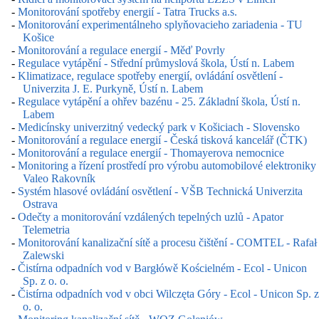
-
Monitorování spotřeby energií - Tatra Trucks a.s.
-
Monitorování experimentálneho splyňovacieho zariadenia - TU
Košice
-
Monitorování a regulace energií - Měď Povrly
-
Regulace vytápění - Střední průmyslová škola, Ústí n. Labem
-
Klimatizace, regulace spotřeby energií, ovládání osvětlení -
Univerzita J. E. Purkyně, Ústí n. Labem
-
Regulace vytápění a ohřev bazénu - 25. Základní škola, Ústí n.
Labem
-
Medicínsky univerzitný vedecký park v Košiciach - Slovensko
-
Monitorování a regulace energií - Česká tisková kancelář (ČTK)
-
Monitorování a regulace energií - Thomayerova nemocnice
-
Monitoring a řízení prostředí pro výrobu automobilové elektroniky
Valeo Rakovník
-
Systém hlasové ovládání osvětlení - VŠB Technická Univerzita
Ostrava
-
Odečty a monitorování vzdálených tepelných uzlů - Apator
Telemetria
-
Monitorování kanalizační sítě a procesu čištění - COMTEL - Rafał
Zalewski
-
Čistírna odpadních vod v Bargłówě Kościelném - Ecol - Unicon
Sp. z o. o.
-
Čistírna odpadních vod v obci Wilczęta Góry - Ecol - Unicon Sp. z
o. o.