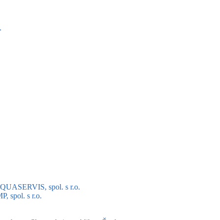
.
QUASERVIS, spol. s r.o.
, spol. s r.o.