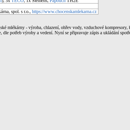
n
), 3x
TECO
, 1x Siemens,
Papouch
TH2E
na, spol. s r.o.,
https://www.chocenskamlekarna.cz
ské mlékárny - výroba, chlazení, ohřev vody, vzduchové kompresory, ko
je, dle potřeb výroby a vedení. Nyní se připravuje zápis a ukládání spotř