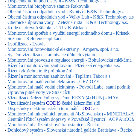
-
Dispečink udolí pod Ostrým - K&K Technology a.s.
-
Monitorování bioplynové stanice Rakovník
-
Obecní čistírna odpadních vod - Rybitví - K&K Technology a.s.
-
Obecní čistírna odpadních vod - Velký Luh - K&K Technology a.s
-
Chemická úpravna vody - Železná ruda - K&K Technology a.s.
-
Kotle na drevnú štiepku - TU v Košiciach
-
Monitorování spotřeb a využití energií rodinného domu - Kristek
-
Seznam - Reference aplikací
-
Lyofilizace - Lyovit
-
Monitorování fotovoltaické elektrárny - Ampera, spol. s r.o.
-
Systém vizualizace a archivace důlních výtahů
-
Monitorování provozu a regulace energií - Bohušovická mlékárna
-
Řízení a monitorování zauhlování - Plzeňská energetika a.s.
-
Řízení zkušební tratě průtokoměrů
-
Řízení a monitorování zauhlování - Teplárna Tábor a.s.
-
Monitorování malé vodní elektrárny - ČEZ OZE
-
Monitorování malé vodní elektrárny - Povodí Labe, státní podnik
-
Úpravna pitné vody ve Strašicích
-
Vizualizace železničního systému REZA (4xHUN) - MAV
-
Vizualizační systém
CODIS
české železniční sítě
-
Dispečinky elektrárenských terminálů -
OSC a.s.
-
Monitorování minerálních pramenů (4xSlovensko) - MINERAL-A
-
Centrální řídicí systém dopravy v Považské Bystrici - ACP AuCOMP
-
Monitorování a řízení silové trafostanice - Řecko
-
Dohledový systém - Slovenská národná galéria Bratislava - Řecko