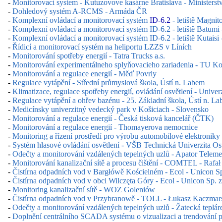
-
Monitorovací system - Kutuzovove kasárne Bratislava - Ministerst
-
Dohledový systém A-RCMS - Armáda ČR
-
Komplexní ovládací a monitorovací systém
ID-6.2
- letiště Magni
-
Komplexní ovládací a monitorovací systém ID-6.2 - letiště Batumi 
-
Komplexní ovládací a monitorovací systém ID-6.2 - letiště Kutaisi 
-
Řídicí a monitorovací systém na heliportu LZZS v Líních
-
Monitorování spotřeby energií - Tatra Trucks a.s.
-
Monitorování experimentálneho splyňovacieho zariadenia - TU Ko
-
Monitorování a regulace energií - Měď Povrly
-
Regulace vytápění - Střední průmyslová škola, Ústí n. Labem
-
Klimatizace, regulace spotřeby energií, ovládání osvětlení - Univer
-
Regulace vytápění a ohřev bazénu - 25. Základní škola, Ústí n. L
-
Medicínsky univerzitný vedecký park v Košiciach - Slovensko
-
Monitorování a regulace energií - Česká tisková kancelář (ČTK)
-
Monitorování a regulace energií - Thomayerova nemocnice
-
Monitoring a řízení prostředí pro výrobu automobilové elektronik
-
Systém hlasové ovládání osvětlení - VŠB Technická Univerzita Os
-
Odečty a monitorování vzdálených tepelných uzlů - Apator Teleme
-
Monitorování kanalizační sítě a procesu čištění - COMTEL - Rafał
-
Čistírna odpadních vod v Bargłówě Kościelném - Ecol - Unicon Sp.
-
Čistírna odpadních vod v obci Wilczęta Góry - Ecol - Unicon Sp. z 
-
Monitoring kanalizační sítě - WOZ Goleniów
-
Čistírna odpadních vod v Przybranowě - TOLL - Łukasz Kaczmar
-
Odečty a monitorování vzdálených tepelných uzlů - Žatecká tepláre
-
Doplnění centrálního SCADA systému o vizualizaci a trendování pas