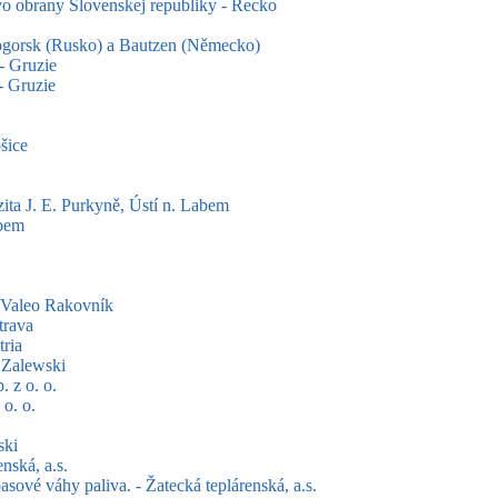
vo obrany Slovenskej republiky - Řecko
togorsk (Rusko) a Bautzen (Německo)
- Gruzie
- Gruzie
šice
zita J. E. Purkyně, Ústí n. Labem
abem
y Valeo Rakovník
trava
tria
 Zalewski
 z o. o.
o. o.
ski
nská, a.s.
ové váhy paliva. - Žatecká teplárenská, a.s.