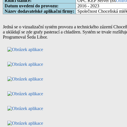
Řídicí stanice:
OPC KEP Server (8x
Omro
Datum uvedení do provozu:
2016 - 2023
Název dodavatelské aplikační firmy:
Společnost Choceňská mlékár
Jedná se o vizualizační systém provozu a technického zázemí Choceň
a ukládají se zde grafy pasterací a chladíren. Systém se trvale rozšiřu
Programoval Šeda Libor.