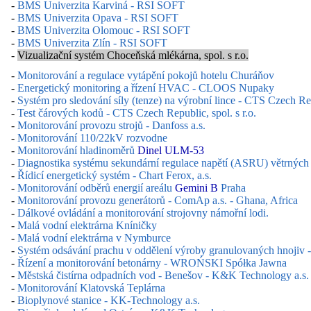
-
BMS Univerzita Karviná - RSI SOFT
-
BMS Univerzita Opava - RSI SOFT
-
BMS Univerzita Olomouc - RSI SOFT
-
BMS Univerzita Zlín - RSI SOFT
-
Vizualizační systém Choceňská mlékárna, spol. s r.o.
-
Monitorování a regulace vytápění pokojů hotelu Churáňov
-
Energetický monitoring a řízení HVAC - CLOOS Nupaky
-
Systém pro sledování síly (tenze) na výrobní lince - CTS Czech Repu
-
Test čárových kodů - CTS Czech Republic, spol. s r.o.
-
Monitorování provozu strojů - Danfoss a.s.
-
Monitorování 110/22kV rozvodne
-
Monitorování hladinoměrů
Dinel ULM-53
-
Diagnostika systému sekundární regulace napětí (ASRU) větrných
-
Řídicí energetický systém - Chart Ferox, a.s.
-
Monitorování odběrů energií areálu
Gemini B
Praha
-
Monitorování provozu generátorů - ComAp a.s. - Ghana, Africa
-
Dálkové ovládání a monitorování strojovny námořní lodi.
-
Malá vodní elektrárna Kníničky
-
Malá vodní elektrárna v Nymburce
-
Systém odsávání prachu v oddělení výroby granulovaných hn
-
Řízení a monitorování betonárny - WROŃSKI Spółka Jawna
-
Městská čistírna odpadních vod - Benešov - K&K Technology a.s.
-
Monitorování Klatovská Teplárna
-
Bioplynové stanice - KK-Technology a.s.