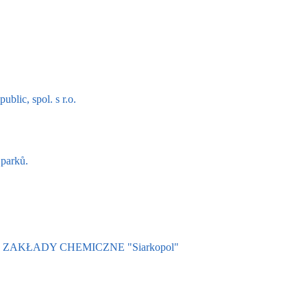
blic, spol. s r.o.
 parků.
ojiv - ZAKŁADY CHEMICZNE "Siarkopol"