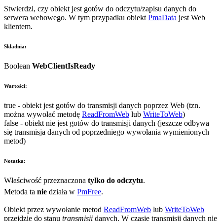
Stwierdzi, czy obiekt jest gotów do odczytu/zapisu danych do
serwera webowego. W tym przypadku obiekt
PmaData
jest Web
klientem.
Składnia:
Boolean
WebClientIsReady
Wartości:
true
- obiekt jest gotów do transmisji danych poprzez Web (tzn.
można wywołać metodę
ReadFromWeb
lub
WriteToWeb
)
false
- obiekt nie jest gotów do transmisji danych (jeszcze odbywa
się transmisja danych od poprzedniego wywołania wymienionych
metod)
Notatka:
Właściwość przeznaczona
tylko do odczytu
.
Metoda ta
nie
działa w
PmFree
.
Obiekt przez wywołanie metod
ReadFromWeb
lub
WriteToWeb
przejdzie do stanu
transmisji
danych. W czasie transmisji danych nie