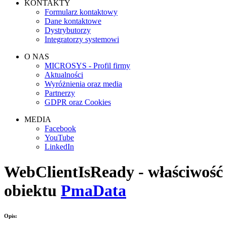
KONTAKTY
Formularz kontaktowy
Dane kontaktowe
Dystrybutorzy
Integratorzy systemowi
O NAS
MICROSYS - Profil firmy
Aktualności
Wyróżnienia oraz media
Partnerzy
GDPR oraz Cookies
MEDIA
Facebook
YouTube
LinkedIn
WebClientIsReady - właściwość
obiektu
PmaData
Opis: