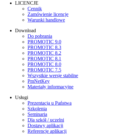
LICENCJE
Cennik
Zamówienie licencje
Warunki handlowe
Download
Do pobrania
PROMOTIC 9.0
PROMOTIC 8.3
PROMOTIC 8.2
PROMOTIC 8.1
PROMOTIC 8.0
PROMOTIC 7.5
Wszystkie wersje stabilne
PmNetKey
Materiały informacyjne
Usługi
Prezentacja u Państwa
Szkolenia
Seminaria
Dla szkół / uczelni
Dostawy aplikacji
Referencje aplikacji