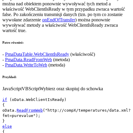
można nad obiektem ponownie wywoływać tych metod a
właściwość
WebClientIsReady
w tym przypadku zwraca wartość
false
. Po zakończeniu transmisji danych (tzn. po tym co zostanie
wywołane zdarzenie
onEndOfTransfer
) można ponownie
wywoływać metody a właściwość
WebClientIsReady
zwraca
wartość
true
.
Patrz również:
-
PmaDataTable.WebClientIsReady
(właściwość)
-
PmaData.ReadFromWeb
(metoda)
-
PmaData.WriteToWeb
(metoda)
Przykład:
JavaScript
VBScript
Wybierz oraz skopiuj do schowka
if
(
oData
.
WebClientIsReady
)
{
oData
.
ReadFromWeb
(
"http://compX/temperatures/data.xml?
fmt=purevalue"
);
}
else
{