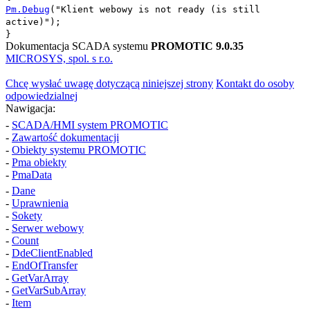
Pm.Debug
(
"Klient webowy is not ready (is still
active)"
);
}
Dokumentacja SCADA systemu
PROMOTIC 9.0.35
MICROSYS, spol. s r.o.
Chcę wysłać uwagę dotyczącą niniejszej strony
Kontakt do osoby
odpowiedzialnej
Nawigacja:
-
SCADA/HMI system PROMOTIC
-
Zawartość dokumentacji
-
Obiekty systemu PROMOTIC
-
Pma
obiekty
-
PmaData
-
Dane
-
Uprawnienia
-
Sokety
-
Serwer webowy
-
Count
-
DdeClientEnabled
-
EndOfTransfer
-
GetVarArray
-
GetVarSubArray
-
Item