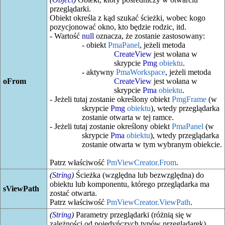
przeglądarki.
Obiekt określa z kąd szukać ścieżki, wobec kogo
pozycjonować okno, kto będzie rodzic, itd.
- Wartość
null
oznacza, że zostanie zastosowany:
- obiekt
PmaPanel
, jeżeli metoda
CreateView
jest wołana w
skrypcie
Pmg
obiektu
.
- aktywny
PmaWorkspace
, jeżeli metoda
oFrom
CreateView
jest wołana w
skrypcie
Pma
obiektu
.
- Jeżeli tutaj zostanie określony obiekt
PmgFrame
(w
skrypcie
Pmg
obiektu
), wtedy przeglądarka
zostanie otwarta w tej ramce.
- Jeżeli tutaj zostanie określony obiekt
PmaPanel
(w
skrypcie
Pma
obiektu
), wtedy przeglądarka
zostanie otwarta w tym wybranym obiekcie.
Patrz właściwość
PmViewCreator.From
.
(
String
)
Ścieżka (względna lub bezwzględna) do
obiektu lub komponentu, którego przeglądarka ma
sViewPath
zostać otwarta.
Patrz właściwość
PmViewCreator.ViewPath
.
(
String
)
Parametry przeglądarki (różnią się w
zależności od pojedyńczych typów przeglądarek).