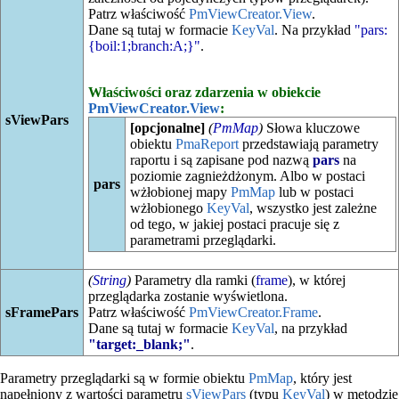
Patrz właściwość
PmViewCreator.View
.
Dane są tutaj w formacie
KeyVal
. Na przykład
"pars:
{boil:1;branch:A;}"
.
Właściwości oraz zdarzenia w obiekcie
PmViewCreator.View
:
sViewPars
[opcjonalne]
(
PmMap
)
Słowa kluczowe
obiektu
PmaReport
przedstawiają parametry
raportu i są zapisane pod nazwą
pars
na
poziomie zagnieżdżonym. Albo w postaci
pars
wżłobionej mapy
PmMap
lub w postaci
wżłobionego
KeyVal
, wszystko jest zależne
od tego, w jakiej postaci pracuje się z
parametrami przeglądarki.
(
String
)
Parametry dla ramki (
frame
), w której
przeglądarka zostanie wyświetlona.
sFramePars
Patrz właściwość
PmViewCreator.Frame
.
Dane są tutaj w formacie
KeyVal
, na przykład
"target:_blank;"
.
Parametry przeglądarki są w formie obiektu
PmMap
, który jest
napełniony z wartości parametru
sViewPars
(typu
KeyVal
) w metodzie