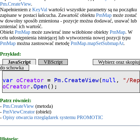
Pm.CreateView
.
Napełnieniem z
KeyVal
wartości wszystkie parametry są na początku
zapisane w postaci łańcucha. Zawartość obiektu
PmMap
może zostać
w dowolny sposób zmieniona - pozycje można dodawać, usuwać lub
zmieniać ich wartość.
Obiekt
PmMap
może zawierać inne wżłobione obiekty
PmMap
. W
celu udostępnienia istniejącej lub wytworzenia nowej pozycji typu
PmMap
można zastosować metodę
PmMap.mapSetSubmapAt
.
Przykład:
JavaScript
VBScript
Wybierz oraz skopiuj
do schowka
var
oCreator
=
Pm.CreateView
(
null
,
"/Re
oCreator
.
Open
();
Patrz również:
-
Pm.CreateView
(metoda)
-
PmViewCreator
(obiekt)
-
Opisy otwarcia rrzeglądarek systemu PROMOTIC
Historia: