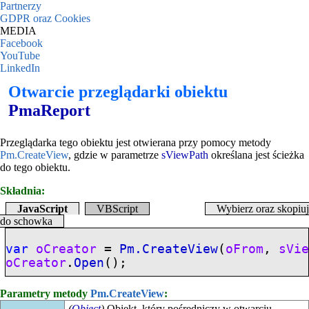
Partnerzy
GDPR oraz Cookies
MEDIA
Facebook
YouTube
LinkedIn
Otwarcie przeglądarki
obiektu
PmaReport
Przeglądarka tego obiektu jest otwierana przy pomocy metody
Pm.CreateView
, gdzie w parametrze
sViewPath
określana jest ścieżka
do tego obiektu.
Składnia:
JavaScript
VBScript
Wybierz oraz skopiuj
do schowka
var
oCreator
=
Pm.CreateView
(
oFrom
,
sVi
oCreator
.
Open
();
Parametry metody
Pm.CreateView
:
(
Object
)
Obiekt, który pośredniczy w otwarciu