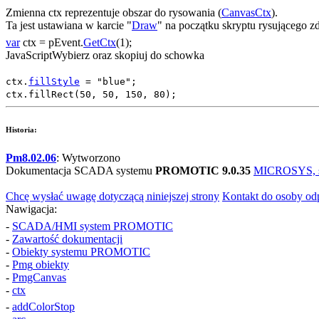
Zmienna
ctx
reprezentuje obszar do rysowania (
CanvasCtx
).
Ta jest ustawiana w karcie "
Draw
" na początku skryptu rysującego z
var
ctx
=
pEvent
.
GetCtx
(1);
JavaScript
Wybierz oraz skopiuj do schowka
ctx
.
fillStyle
=
"blue"
;
ctx
.
fillRect
(
50
,
50
,
150
,
80
);
Historia:
Pm8.02.06
: Wytworzono
Dokumentacja SCADA systemu
PROMOTIC 9.0.35
MICROSYS, spo
Chcę wysłać uwagę dotyczącą niniejszej strony
Kontakt do osoby od
Nawigacja:
-
SCADA/HMI system PROMOTIC
-
Zawartość dokumentacji
-
Obiekty systemu PROMOTIC
-
Pmg
obiekty
-
PmgCanvas
-
ctx
-
addColorStop