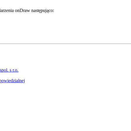
darzenia
onDraw
następująco:
l. s r.o.
powiedzialnej