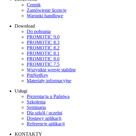
Cennik
Zamówienie licencje
Warunki handlowe
Download
Do pobrania
PROMOTIC 9.0
PROMOTIC 8.3
PROMOTIC 8.2
PROMOTIC 8.1
PROMOTIC 8.0
PROMOTIC 7.5
Wszystkie wersje stabilne
PmNetKey
Materiały informacyjne
Usługi
Prezentacja u Państwa
Szkolenia
Seminaria
Dla szkół / uczelni
Dostawy aplikacji
Referencje aplikacji
KONTAKTY