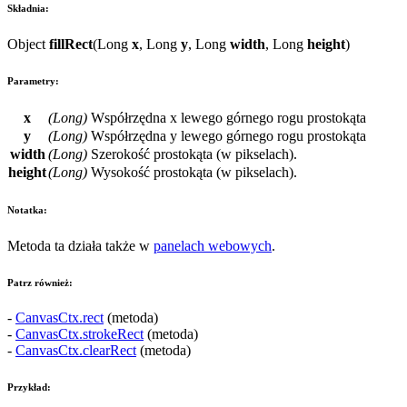
Składnia:
Object
fillRect
(
Long
x
,
Long
y
,
Long
width
,
Long
height
)
Parametry:
x
(
Long
)
Współrzędna
x
lewego górnego rogu prostokąta
y
(
Long
)
Współrzędna
y
lewego górnego rogu prostokąta
width
(
Long
)
Szerokość prostokąta (w pikselach).
height
(
Long
)
Wysokość prostokąta (w pikselach).
Notatka:
Metoda ta działa także w
panelach webowych
.
Patrz również:
-
CanvasCtx.rect
(metoda)
-
CanvasCtx.strokeRect
(metoda)
-
CanvasCtx.clearRect
(metoda)
Przykład: