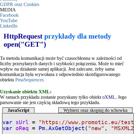
GDPR oraz Cookies
MEDIA
Facebook
YouTube
LinkedIn
HttpRequest
przykłady dla metody
open("GET")
Ta metoda komunikacji może być czasochłonna w zależności od
liczby przesyłanych danych i szybkości połączenia. Może to mieć
wpływ na działanie samej aplikacji. Jest zalecane, żeby sama
komunikacja była wywołana z odpowiednio skonfigurowanego
obiektu
PmaSequencer
.
Uzyskanie obiektu XML:
W ramach przykładu zostanie pozyskany tylko obiekt
oXML
. Jego
parsowanie nie jest częścią składową tego przykładu.
JavaScript
Wybierz oraz skopiuj do schowka
var
sUrl
=
"https://www.promotic.eu/tes
var
oReq
=
Pm.AxGetObject
(
"new"
,
"MSXML