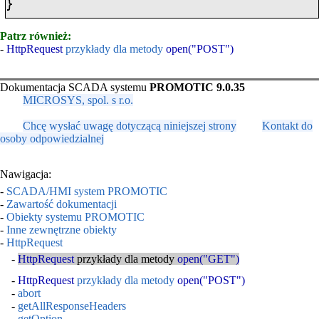
}
Patrz również:
-
HttpRequest
przykłady dla metody
open("POST")
Dokumentacja SCADA systemu
PROMOTIC 9.0.35
MICROSYS, spol. s r.o.
Chcę wysłać uwagę dotyczącą niniejszej strony
Kontakt do
osoby odpowiedzialnej
Nawigacja:
-
SCADA/HMI system PROMOTIC
-
Zawartość dokumentacji
-
Obiekty systemu PROMOTIC
-
Inne zewnętrzne obiekty
-
HttpRequest
-
HttpRequest
przykłady dla metody
open("GET")
-
HttpRequest
przykłady dla metody
open("POST")
-
abort
-
getAllResponseHeaders
-
getOption