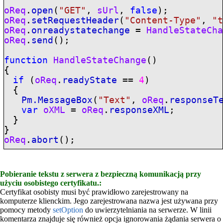
oReq
.
open
(
"GET"
,
sUrl
,
false
);
oReq
.
setRequestHeader
(
"Content-Type"
,
"
oReq
.
onreadystatechange
=
HandleStateCh
oReq
.
send
();
function
HandleStateChange
()
{
if
(
oReq
.
readyState
==
4
)
{
Pm.MessageBox
(
"Text"
,
oReq
.
responseT
var
oXML
=
oReq
.
responseXML
;
}
}
oReq
.
abort
();
Pobieranie tekstu z serwera z bezpieczną komunikacją przy
użyciu osobistego certyfikatu.:
Certyfikat osobisty musi być prawidłowo zarejestrowany na
komputerze klienckim. Jego zarejestrowana nazwa jest używana przy
pomocy metody
setOption
do uwierzytelniania na serwerze. W linii
komentarza znajduje się również opcja ignorowania żądania serwera o