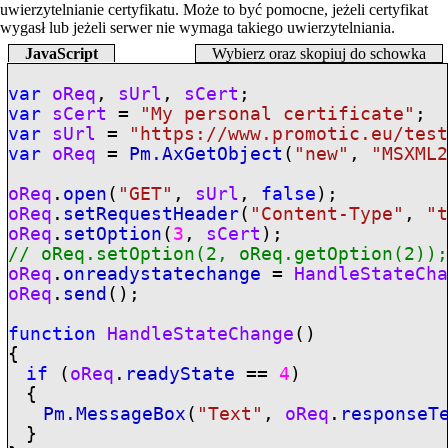
uwierzytelnianie certyfikatu. Może to być pomocne, jeżeli certyfikat
wygasł lub jeżeli serwer nie wymaga takiego uwierzytelniania.
JavaScript
Wybierz oraz skopiuj do schowka
var
oReq
,
sUrl
,
sCert
;
var
sCert
=
"My personal certificate"
;
var
sUrl
=
"https://www.promotic.eu/tes
var
oReq
=
Pm.AxGetObject
(
"new"
,
"MSXML
oReq
.
open
(
"GET"
,
sUrl
,
false
);
oReq
.
setRequestHeader
(
"Content-Type"
,
"
oReq
.
setOption
(
3
,
sCert
);
// oReq.setOption(2, oReq.getOption(2))
oReq
.
onreadystatechange
=
HandleStateCh
oReq
.
send
();
function
HandleStateChange
()
{
if
(
oReq
.
readyState
==
4
)
{
Pm.MessageBox
(
"Text"
,
oReq
.
responseT
}