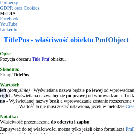
Partnerzy
GDPR oraz Cookies
MEDIA
Facebook
YouTube
LinkedIn
TitlePos - właściwość obiektu
PmfObject
Opis:
Pozycja obszaru
Title
Pmf
obiektu.
Składnia:
String
TitlePos
Wartości:
left
(domyślnie)
- Wyświetlana nazwa będzie
po lewej
od wprowadzan
right
- Wyświetlana nazwa będzie
po prawej
od wprowadzania. To dzi
no
- Wyświetlanej nazwy
brak
a wprowadzanie zostanie rozszerzone 
Wartość ta nie musi zostać ustawiona, jeżeli w metodzie
Crea
Notatka:
Właściwość przeznaczona
do odczytu i zapisu
.
Zapisywać do tej właściwości można tylko jeżeli okno formularza
PmF