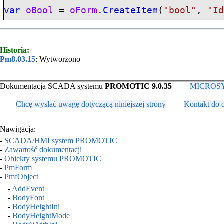
var
oBool
=
oForm
.
CreateItem
(
"
bool
"
,
"I
Historia:
Pm8.03.15
: Wytworzono
Dokumentacja SCADA systemu
PROMOTIC 9.0.35
MICROSYS,
Chcę wysłać uwagę dotyczącą niniejszej strony
Kontakt do 
Nawigacja:
-
SCADA/HMI system PROMOTIC
-
Zawartość dokumentacji
-
Obiekty systemu PROMOTIC
-
PmForm
-
PmfObject
-
AddEvent
-
BodyFont
-
BodyHeightIni
-
BodyHeightMode