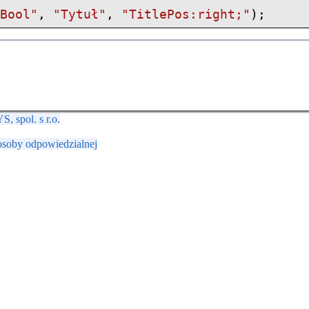
dBool"
,
"Tytuł"
,
"TitlePos:right;"
);
 spol. s r.o.
osoby odpowiedzialnej