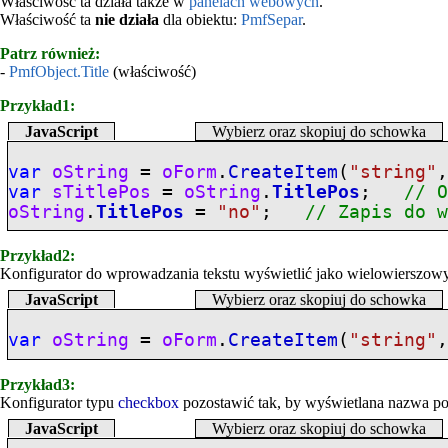
Właściwość ta działa także w
panelach webowych
.
Właściwość ta
nie działa
dla obiektu:
PmfSepar
.
Patrz również:
-
PmfObject.Title
(właściwość)
Przykład1:
JavaScript
Wybierz oraz skopiuj do schowka
var
oString
=
oForm
.
CreateItem
(
"
string
"
var
sTitlePos
=
oString
.
TitlePos
;
// 
oString
.
TitlePos
=
"no"
;
// Zapis do 
Przykład2:
Konfigurator do wprowadzania tekstu wyświetlić jako wielowierszowy 
JavaScript
Wybierz oraz skopiuj do schowka
var
oString
=
oForm
.
CreateItem
(
"
string
"
Przykład3:
Konfigurator typu
checkbox
pozostawić tak, by wyświetlana nazwa poj
JavaScript
Wybierz oraz skopiuj do schowka