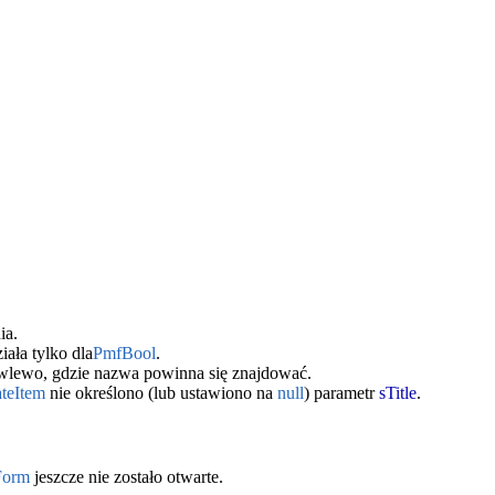
ia.
ała tylko dla
PmfBool
.
wlewo, gdzie nazwa powinna się znajdować.
teItem
nie określono (lub ustawiono na
null
) parametr
sTitle
.
orm
jeszcze nie zostało otwarte.