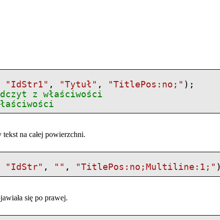
,
"IdStr1"
,
"Tytuł"
,
"TitlePos:no;"
);
Odczyt z właściwości
właściwości
tekst na całej powierzchni.
,
"IdStr"
,
""
,
"TitlePos:no;
Multiline
:1;"
awiała się po prawej.